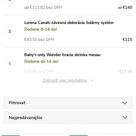
od €113,82 bez DPH
€140
od
Lorena Canals závesná dekorácia Solárny systém
Dodanie 8-14 dní
€93,50 bez DPH
€115
Baby's only Wonder hracia skrinka mesiac
Dodanie do 14 dní
€30,85 bez DPH
€37,95
Zobraziť viac produktov
Filtrovať
R
Najpredávanejšie
a
Najlacnejšie