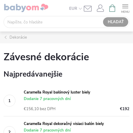
Prejsť
NÁKUPN
EUR
KOŠÍK
na
obsah
HĽADAŤ
Dekorácie
Závesné dekorácie
Najpredávanejšie
Caramella Royal balónový luster biely
Dodanie 7 pracovných dní
€156,10 bez DPH
€192
Caramella Royal dekoračný visiaci balón biely
Dodanie 7 pracovných dní