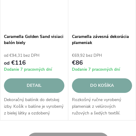
Caramella Golden Sand visiaci
Caramella závesná dekorácia
balón biely
plameniak
od €94,31 bez DPH
€69,92 bez DPH
€116
€86
od
Dodanie 7 pracovných dní
Dodanie 7 pracovných dní
DETAIL
DO KOŠÍKA
Dekoračný balónik do detskej
Rozkošný ručne vyrobený
izby. Košík v balóne je vyrobený
plameniak z velúrových
z bielej látky a ozdobený
ružových a šedých textílií.
elegantným zlatým znakom.
Originálne a veľmi dievčenské
Guľôčková guľa je vyrobená z
nástenná dekorácia.
kombinácie bielej látky so