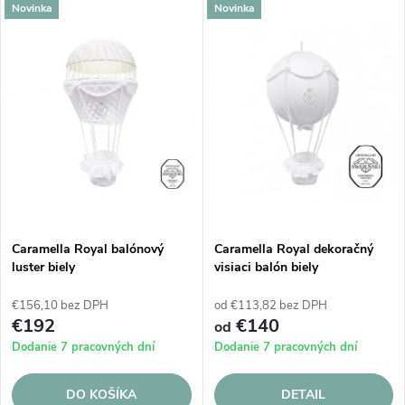
V
Novinka
Novinka
Najdrahšie
d
ý
Abecedne
e
p
n
i
i
s
e
p
Caramella Royal balónový
Caramella Royal dekoračný
p
luster biely
visiaci balón biely
r
r
€156,10 bez DPH
od €113,82 bez DPH
o
€192
€140
od
o
Dodanie 7 pracovných dní
Dodanie 7 pracovných dní
d
d
DO KOŠÍKA
DETAIL