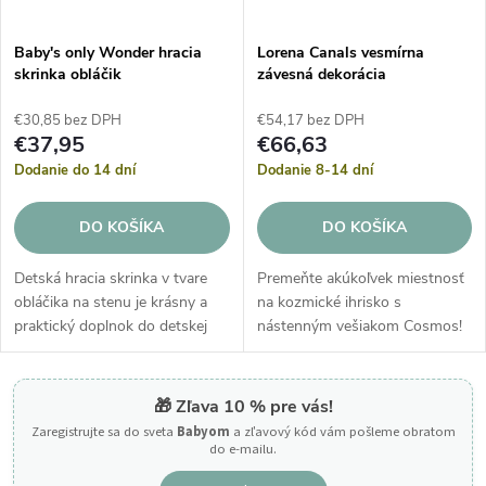
Baby's only Wonder hracia
Lorena Canals vesmírna
skrinka obláčik
závesná dekorácia
€30,85 bez DPH
€54,17 bez DPH
€37,95
€66,63
Dodanie do 14 dní
Dodanie 8-14 dní
DO KOŠÍKA
DO KOŠÍKA
Detská hracia skrinka v tvare
Premeňte akúkoľvek miestnosť
obláčika na stenu je krásny a
na kozmické ihrisko s
praktický doplnok do detskej
nástenným vešiakom Cosmos!
izby. Táto hracia skrinka hrá
jemnú melódiu „je to malý
svet“, ktorá upokojuje a
🎁 Zľava 10 % pre vás!
uspáva...
Zaregistrujte sa do sveta
Babyom
a zľavový kód vám pošleme obratom
do e-mailu.