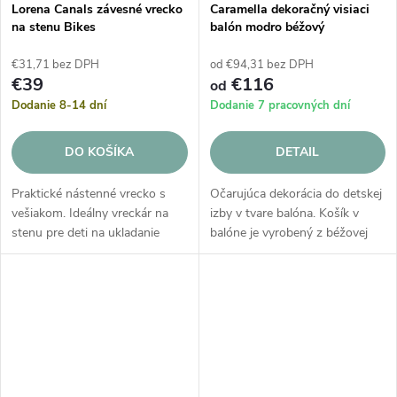
Lorena Canals závesné vrecko
Caramella dekoračný visiaci
na stenu Bikes
balón modro béžový
€31,71 bez DPH
od €94,31 bez DPH
€39
€116
od
Dodanie 8-14 dní
Dodanie 7 pracovných dní
DO KOŠÍKA
DETAIL
Praktické nástenné vrecko s
Očarujúca dekorácia do detskej
vešiakom. Ideálny vreckár na
izby v tvare balóna. Košík v
stenu pre deti na ukladanie
balóne je vyrobený z béžovej
malých hračiek, kníh, pasteliek,
prešívanej látky. Dekoračný
kociek alebo dokonca malých
balón je vyrobený z kombinácie
domácich papučiek!
modrej a béžovej prešívanej...