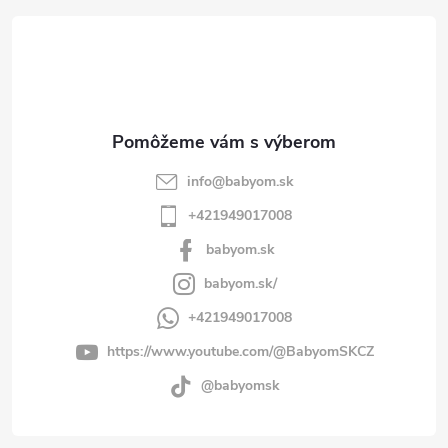
t
i
e
info
@
babyom.sk
+421949017008
babyom.sk
babyom.sk/
+421949017008
https://www.youtube.com/@BabyomSKCZ
@babyomsk