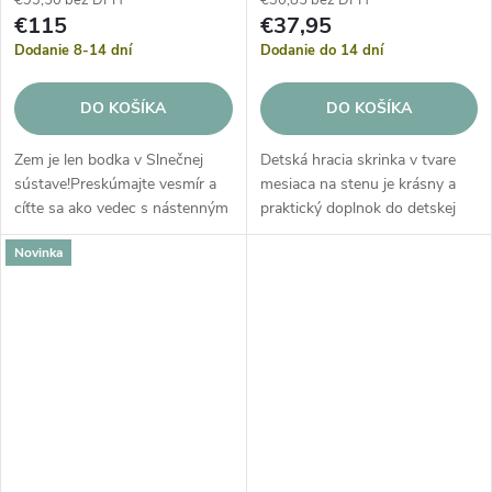
€93,50 bez DPH
€30,85 bez DPH
€115
€37,95
Dodanie 8-14 dní
Dodanie do 14 dní
DO KOŠÍKA
DO KOŠÍKA
Zem je len bodka v Slnečnej
Detská hracia skrinka v tvare
sústave!Preskúmajte vesmír a
mesiaca na stenu je krásny a
cíťte sa ako vedec s nástenným
praktický doplnok do detskej
vešiakom slnečnej sústavy!
izby. Táto hracia skrinka hrá
Novinka
jemnú melódiu „je to malý
svet“, ktorá upokojuje a
uspáva...