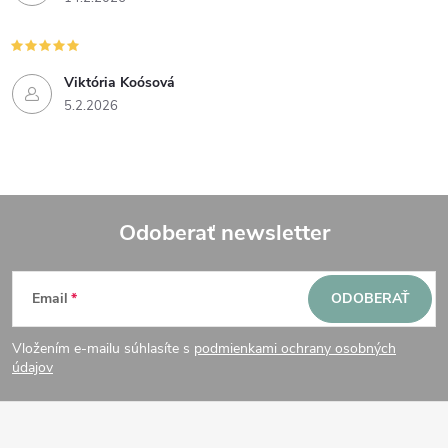
v
k
y
Viktória Koósová
5.2.2026
v
ý
p
Odoberať newsletter
i
Z
s
Email
ODOBERAŤ
u
á
Vložením e-mailu súhlasíte s
podmienkami ochrany osobných
p
údajov
ä