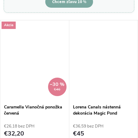
Chcem zľavu 10 %
Akcia
–30 %
€46
Caramella Vianočná ponožka
Lorena Canals nástenná
červená
dekorácia Magic Pond
€26,18 bez DPH
€36,59 bez DPH
€32,20
€45