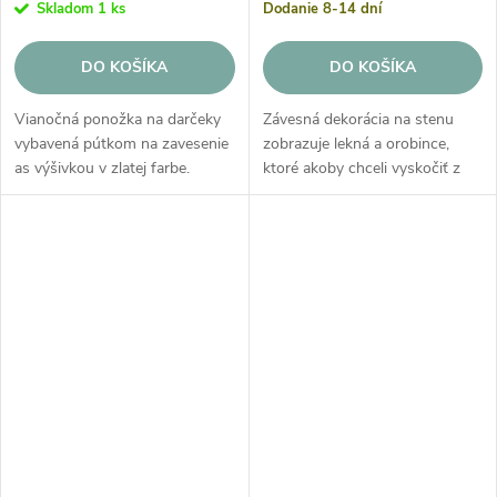
Skladom
1 ks
Dodanie 8-14 dní
DO KOŠÍKA
DO KOŠÍKA
Vianočná ponožka na darčeky
Závesná dekorácia na stenu
vybavená pútkom na zavesenie
zobrazuje lekná a orobince,
as výšivkou v zlatej farbe.
ktoré akoby chceli vyskočiť z
Krásna vianočná dekorácia aj
plátna. Skombinujte ho s
skvelý nápad na vianočný
ďalšími predmetmi z našej
darček.
kolekcie Fantasy Garden a
premeňte detskú...