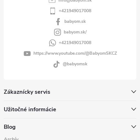
info
@
babyom.sk
+421949017008
babyom.sk
babyom.sk/
+421949017008
https://www.youtube.com/@BabyomSKCZ
@babyomsk
Zákaznícky servis
Užitočné informácie
Blog
Archív