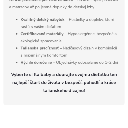
v
a matracov až po jemné doplnky do detskej izby.
k
Kvalitný detský nábytok
– Postieľky a doplnky, ktoré
rastú s vaším dieťaťom
y
Certifikované materiály
– Hypoalergénne, bezpečné a
v
ekologické spracovanie
Talianska precíznosť
– Nadčasový dizajn v kombinácii
ý
s maximálnym komfortom
Rýchle doručenie
– Objednávky odosielame do 1–2 dní
p
Vyberte si Italbaby a doprajte svojmu dieťatku ten
i
najlepší štart do života v bezpečí, pohodlí a kráse
s
talianskeho dizajnu!
u