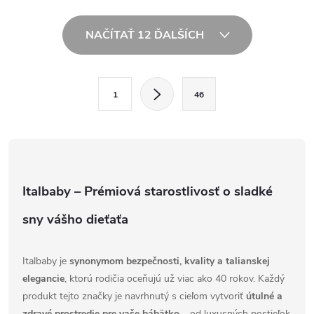
maximálneho komfortu. Tento
súhru talianskeho dizajnu a
textilný set je navrhnutý s
praktickosti. Je navrhnutá tak,...
O
ohľadom na zdravý...
NAČÍTAŤ 12 ĎALŠÍCH
v
l
S
1
46
t
á
r
d
á
a
n
k
c
Italbaby – Prémiová starostlivosť o sladké
o
i
sny vášho dieťaťa
v
a
e
n
Italbaby je
synonymom bezpečnosti, kvality a talianskej
p
i
elegancie
, ktorú rodičia oceňujú už viac ako 40 rokov. Každý
produkt tejto značky je navrhnutý s cieľom vytvoriť
útulné a
e
r
zdravé prostredie pre vaše bábätko
– od luxusných postieľok