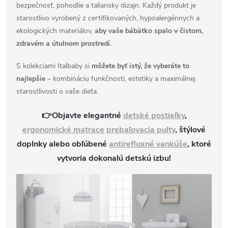
bezpečnosť, pohodlie a taliansky dizajn. Každý produkt je
starostlivo vyrobený z certifikovaných, hypoalergénnych a
ekologických materiálov,
aby vaše bábätko spalo v čistom,
zdravém a útulnom prostredí.
S kolekciami Italbaby si
môžete byť istý, že vyberáte to
najlepšie
– kombináciu funkčnosti, estetiky a maximálnej
starostlivosti o vaše dieťa.
👉Objavte elegantné
detské postieľky
,
ergonomické matrace
prebaľovacia pulty
, štýlové
doplnky alebo obľúbené
antirefluxné vankúše
, ktoré
vytvoria dokonalú detskú izbu!