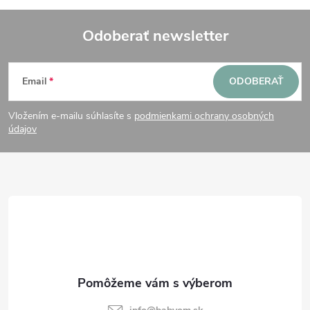
Odoberať newsletter
Z
Email
ODOBERAŤ
á
Vložením e-mailu súhlasíte s
podmienkami ochrany osobných
p
údajov
ä
t
i
e