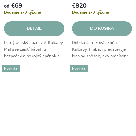
€69
€820
od
Dodanie 2-3 týždne
Dodanie 2-3 týždne
DETAIL
DO KOŠÍKA
Letný detský spací vak Italbaby
Detská šatníková skriňa
Matisse zaistí bábätku
Italbaby Tirabaci predstavuje
bezpečný a pokojný spánok aj
ideálny spôsob, ako prehľadne
počas horúcich nocí. Tento
usporiadať všetko oblečenie a
Novinka
Novinka
ľahký spací vak z priedušnej
doplnky vášho bábätka. Vďaka
piqué bavlny prirodzene
svojmu nadčasovému dizajnu
termoreguluje...
a...