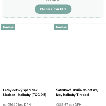
Chcem zľavu 10 %
Novinka
Novinka
Letný detský spací vak
Šatníková skriňa do detskej
Matisse - Italbaby (TOG 0.5)
izby Italbaby Tirabaci
od €56,10 bez DPH
€666,67 bez DPH