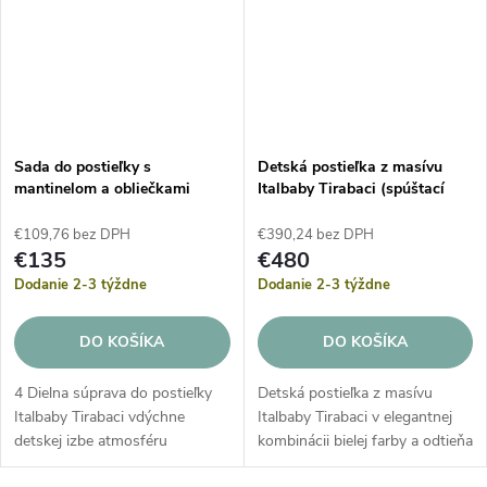
Sada do postieľky s
Detská postieľka z masívu
mantinelom a obliečkami
Italbaby Tirabaci (spúštací
Italbaby Tirabaci
bok) – Biela
€109,76 bez DPH
€390,24 bez DPH
€135
€480
Dodanie 2-3 týždne
Dodanie 2-3 týždne
DO KOŠÍKA
DO KOŠÍKA
4 Dielna súprava do postieľky
Detská postieľka z masívu
Italbaby Tirabaci vdýchne
Italbaby Tirabaci v elegantnej
detskej izbe atmosféru
kombinácii bielej farby a odtieňa
talianskej elegancie a
taupe predstavuje dokonalú