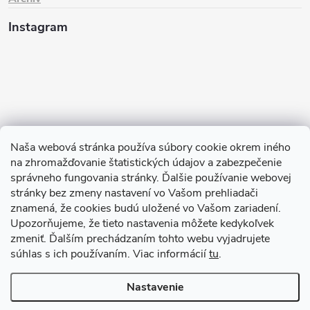
Instagram
Naša webová stránka používa súbory cookie okrem iného
na zhromažďovanie štatistických údajov a zabezpečenie
Sledovať na Instagrame
správneho fungovania stránky. Ďalšie používanie webovej
stránky bez zmeny nastavení vo Vašom prehliadači
znamená, že cookies budú uložené vo Vašom zariadení.
TIk Tok
Instagram
Facebook
Upozorňujeme, že tieto nastavenia môžete kedykoľvek
zmeniť. Ďalším prechádzaním tohto webu vyjadrujete
súhlas s ich používaním. Viac informácií
tu
.
Copyright 2026
Babyom
. Všetky práva vyhradené.
Upraviť nastavenie
cookies
Nastavenie
Vytvoril Shoptet