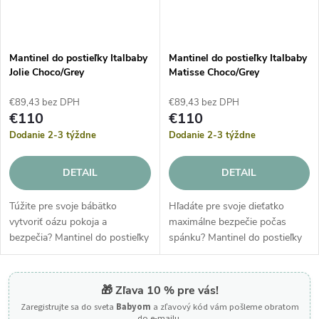
Mantinel do postieľky Italbaby
Mantinel do postieľky Italbaby
Jolie Choco/Grey
Matisse Choco/Grey
€89,43 bez DPH
€89,43 bez DPH
€110
€110
Dodanie 2-3 týždne
Dodanie 2-3 týždne
DETAIL
DETAIL
Túžite pre svoje bábätko
Hľadáte pre svoje dieťatko
vytvoriť oázu pokoja a
maximálne bezpečie počas
bezpečia? Mantinel do postieľky
spánku? Mantinel do postieľky
Italbaby Jolie v sebe spája
Italbaby Matisse je synonymom
prvotriednu ochranu s
pre prémiový komfort a
vycibreným talianskym štýlom.
špičkové remeselné
🎁 Zľava 10 % pre vás!
Tento vkusný...
spracovanie. Táto...
Zaregistrujte sa do sveta
Babyom
a zľavový kód vám pošleme obratom
do e-mailu.