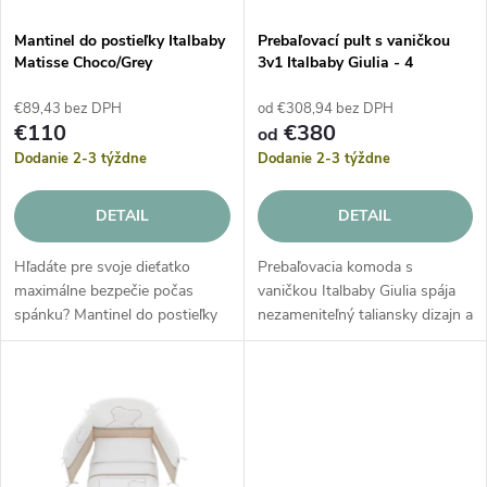
e
p
Mantinel do postieľky Italbaby
Prebaľovací pult s vaničkou
p
Matisse Choco/Grey
3v1 Italbaby Giulia - 4
r
zásuvky
r
€89,43 bez DPH
od €308,94 bez DPH
o
€110
€380
od
o
Dodanie 2-3 týždne
Dodanie 2-3 týždne
d
d
DETAIL
DETAIL
u
u
Hľadáte pre svoje dieťatko
Prebaľovacia komoda s
k
maximálne bezpečie počas
vaničkou Italbaby Giulia spája
k
spánku? Mantinel do postieľky
nezameniteľný taliansky dizajn a
t
Italbaby Matisse je synonymom
maximálnu praktickosť. Tento
pre prémiový komfort a
multifunkčný pult 3v1 so 4
t
špičkové remeselné
priestrannými zásuvkami
o
spracovanie. Táto...
ponúka...
o
v