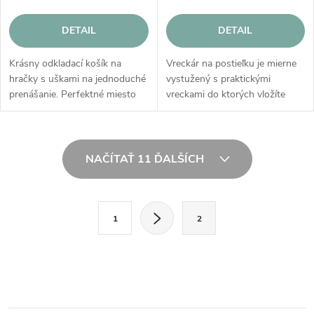
DETAIL
DETAIL
Krásny odkladací košík na
Vreckár na postieľku je mierne
hračky s uškami na jednoduché
vystužený s praktickými
prenášanie. Perfektné miesto
vreckami do ktorých vložíte
na uloženie hračiek alebo
všetko, čo potrebujete na
detských doplnkov v detskej
spanie alebo počas
izbe.
prebaľovania bábätka. Závesný
O
organizér si môžete...
NAČÍTAŤ 11 ĎALŠÍCH
v
l
S
1
2
t
á
r
d
á
a
n
k