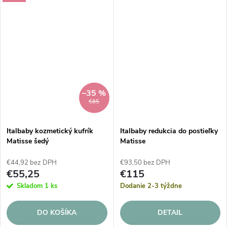
Táto 4-dielna sada zo 100%
bezpečie. Tento 4-dielny
bavlny vytvára...
textilný set z jemnej...
–35 %
€85
Italbaby kozmetický kufrík
Italbaby redukcia do postieľky
Matisse šedý
Matisse
€44,92 bez DPH
€93,50 bez DPH
€55,25
€115
Skladom
1 ks
Dodanie 2-3 týždne
DO KOŠÍKA
DETAIL