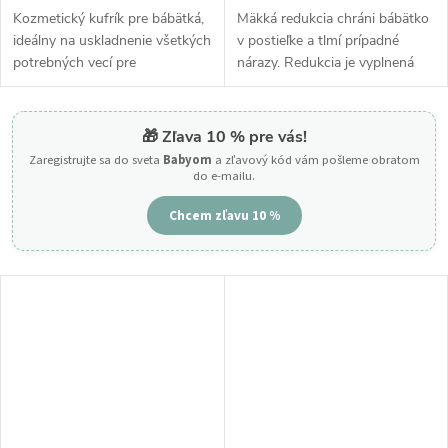
Kozmetický kufrík pre bábätká,
Mäkká redukcia chráni bábätko
ideálny na uskladnenie všetkých
v postieľke a tlmí prípadné
potrebných vecí pre
nárazy. Redukcia je vyplnená
starostlivosť o vaše dieťa.
špeciálnou hrubou
Kozmetická taška je úplne
antialergickou výplňou zo
pokrytá jemnou bavlnou as
silikónového vlákna, vďaka
🎁 Zľava 10 % pre vás!
vnútornou...
ktorému je...
Zaregistrujte sa do sveta
Babyom
a zľavový kód vám pošleme obratom
do e-mailu.
Chcem zľavu 10 %