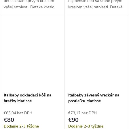
deti sa stane prvým kreslom
najmenšie deti sa stane prvým
vašej ratolesti. Detské kreslo
kreslom vašej ratolesti. Detské
môže slúžiť aj ako rozkošná
kreslo môže slúžiť aj ako
dekorácia v detskej izbe.
rozkošná dekorácia v detskej
Dostupné v dvoch farebných...
izbe. Dostupné v dvoch
farebných...
Italbaby odkladací kôš na
Italbaby závesný vreckár na
hračky Matisse
postieľku Matisse
€65,04 bez DPH
€73,17 bez DPH
€80
€90
Dodanie 2-3 týždne
Dodanie 2-3 týždne