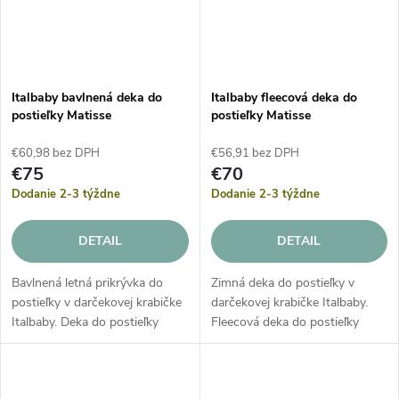
Italbaby bavlnená deka do
Italbaby fleecová deka do
postieľky Matisse
postieľky Matisse
€60,98 bez DPH
€56,91 bez DPH
€75
€70
Dodanie 2-3 týždne
Dodanie 2-3 týždne
DETAIL
DETAIL
Bavlnená letná prikrývka do
Zimná deka do postieľky v
postieľky v darčekovej krabičke
darčekovej krabičke Italbaby.
Italbaby. Deka do postieľky
Fleecová deka do postieľky
alebo detského kočíka Italbaby
alebo detského kočíka Italbaby
z jemnej bavlny je vhodné
je vhodné najmä na sezónu
najmä na sezónu jar leto.
jeseň zima.