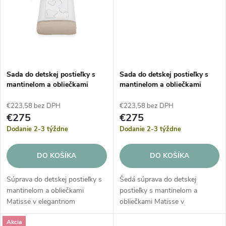
v
Sada do detskej postieľky s
Sada do detskej postieľky s
mantinelom a obliečkami
mantinelom a obliečkami
Matisse - Choco
Matisse - Grey
€223,58 bez DPH
€223,58 bez DPH
€275
€275
Dodanie 2-3 týždne
Dodanie 2-3 týždne
DO KOŠÍKA
DO KOŠÍKA
Súprava do detskej postieľky s
Šedá súprava do detskej
mantinelom a obliečkami
postieľky s mantinelom a
Matisse v elegantnom
obliečkami Matisse v
čokoládovom prevedení prináša
elegantnom dizajne prináša
Akcia
taliansku kvalitu a bezpečie.
prvotriednu taliansku kvalitu a