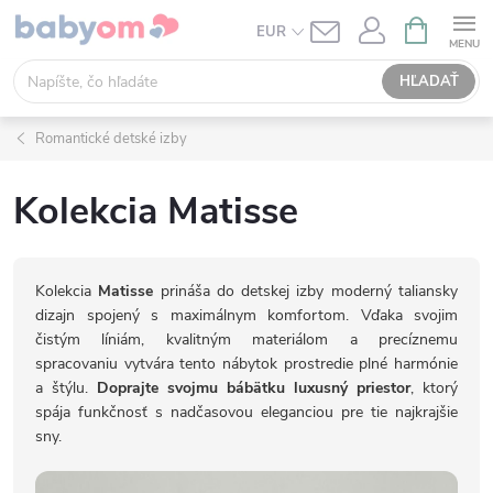
Prejsť
NÁKUPN
EUR
KOŠÍK
na
obsah
HĽADAŤ
Romantické detské izby
Kolekcia Matisse
Kolekcia
Matisse
prináša do detskej izby moderný taliansky
dizajn spojený s maximálnym komfortom. Vďaka svojim
čistým líniám, kvalitným materiálom a precíznemu
spracovaniu vytvára tento nábytok prostredie plné harmónie
a štýlu.
Doprajte svojmu bábätku luxusný priestor
, ktorý
spája funkčnosť s nadčasovou eleganciou pre tie najkrajšie
sny.