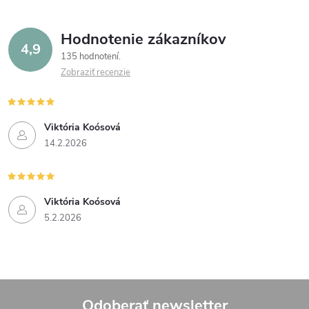
c
o
i
v
Hodnotenie zákazníkov
4,9
a
e
135 hodnotení
n
Zobraziť recenzie
p
i
e
r
Viktória Koósová
v
14.2.2026
k
y
Viktória Koósová
5.2.2026
v
ý
p
Odoberať newsletter