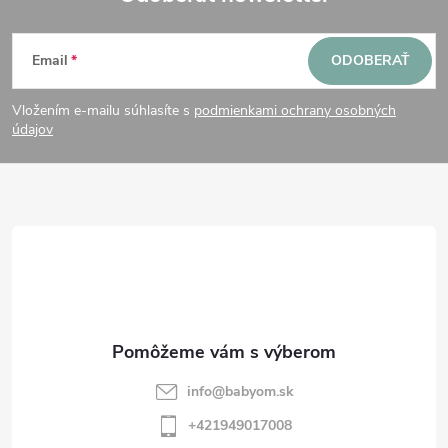
i
Z
s
Email
ODOBERAŤ
u
á
Vložením e-mailu súhlasíte s
podmienkami ochrany osobných
p
údajov
ä
t
i
e
info
@
babyom.sk
+421949017008