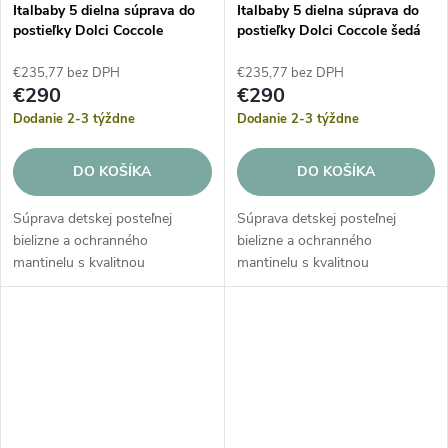
Italbaby 5 dielna súprava do
Italbaby 5 dielna súprava do
postieľky Dolci Coccole
postieľky Dolci Coccole šedá
béžová
€235,77 bez DPH
€235,77 bez DPH
€290
€290
Dodanie 2-3 týždne
Dodanie 2-3 týždne
DO KOŠÍKA
DO KOŠÍKA
Súprava detskej posteľnej
Súprava detskej posteľnej
bielizne a ochranného
bielizne a ochranného
mantinelu s kvalitnou
mantinelu s kvalitnou
bavlnenou plachtou na matrac.
bavlnenou plachtou na matrac.
Jemnučký ochranný mantinel
Jemnučký ochranný mantinel
vytvára útočisko a chráni
vytvára útočisko a chráni
bábätko pred nárazmi...
bábätko pred nárazmi...