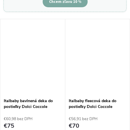
Chcem zľavu 10 %
Italbaby bavlnená deka do
Italbaby fleecová deka do
postieľky Dolci Coccole
postieľky Dolci Coccole
€60,98 bez DPH
€56,91 bez DPH
€75
€70