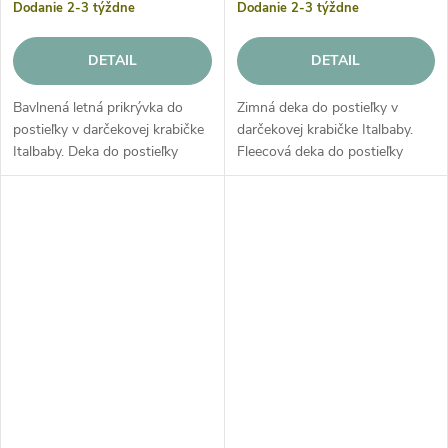
Dodanie 2-3 týždne
Dodanie 2-3 týždne
DETAIL
DETAIL
Bavlnená letná prikrývka do
Zimná deka do postieľky v
postieľky v darčekovej krabičke
darčekovej krabičke Italbaby.
Italbaby. Deka do postieľky
Fleecová deka do postieľky
alebo detského kočíka Italbaby
alebo detského kočíka Italbaby
z jemnej bavlny je vhodné
je vhodné najmä na sezónu
najmä na sezónu jar leto.
jeseň zima.