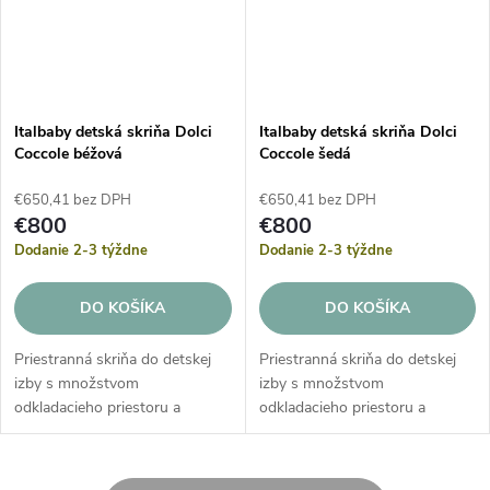
Italbaby detská skriňa Dolci
Italbaby detská skriňa Dolci
Coccole béžová
Coccole šedá
€650,41 bez DPH
€650,41 bez DPH
€800
€800
Dodanie 2-3 týždne
Dodanie 2-3 týždne
DO KOŠÍKA
DO KOŠÍKA
Priestranná skriňa do detskej
Priestranná skriňa do detskej
izby s množstvom
izby s množstvom
odkladacieho priestoru a
odkladacieho priestoru a
spodnou zásuvkou, do ktorej
spodnou zásuvkou, do ktorej
vložíte všetky potrebné veci
vložíte všetky potrebné veci
Vášho bábätka. Užitočná skriňa
Vášho bábätka. Užitočná skriňa