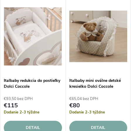
V
Najdrahšie
d
ý
Abecedne
e
p
n
i
i
s
e
p
Italbaby redukcia do postieľky
Italbaby mini oválne detské
p
Dolci Coccole
kresielko Dolci Coccole
r
r
€93,50 bez DPH
€65,04 bez DPH
o
€115
€80
o
Dodanie 2-3 týždne
Dodanie 2-3 týždne
d
d
DETAIL
DETAIL