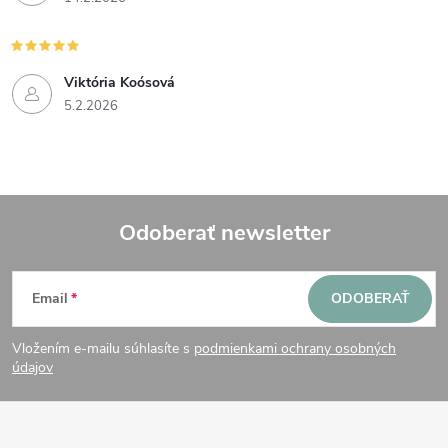
v
k
y
Viktória Koósová
5.2.2026
v
ý
p
Odoberať newsletter
i
Z
s
Email
ODOBERAŤ
u
á
Vložením e-mailu súhlasíte s
podmienkami ochrany osobných
p
údajov
ä