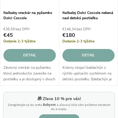
Italbaby vreckár na pyžamko
Italbaby Dolci Coccole nebesá
Dolci Coccole
nad detskú postieľku
€36,59 bez DPH
€146,34 bez DPH
€45
€180
Dodanie 2-3 týždne
Dodanie 2-3 týždne
DETAIL
DETAIL
Závesný vreckár na pyžamko,
Krásny stojací baldachýn s
ktorý jednoducho zavesíte na
rýchlo upínacím systémom na
postieľku a je dostupný v dvoch
detskú postieľku. Baldachýn je
farebných prevedeniach
elegantný doplnok, vďaka
kolekcie Dolci Coccole.
ktorému bude detská postieľka
útulnejšia a dieťa sa bude cítiť...
🎁 Zľava 10 % pre vás!
Zaregistrujte sa do sveta
Babyom
a zľavový kód vám pošleme obratom
do e-mailu.