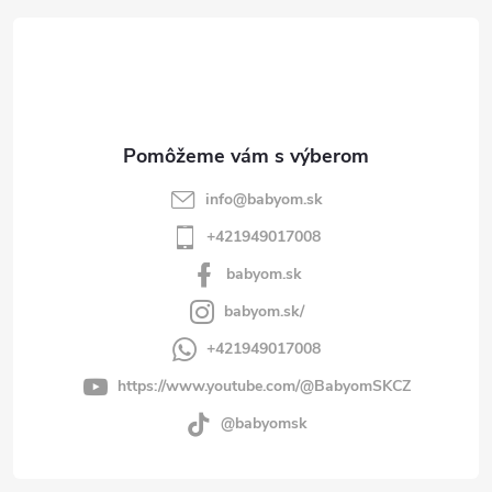
t
i
e
info
@
babyom.sk
+421949017008
babyom.sk
babyom.sk/
+421949017008
https://www.youtube.com/@BabyomSKCZ
@babyomsk