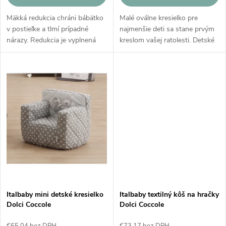
u
u
Mäkká redukcia chráni bábätko
Malé oválne kresielko pre
k
v postieľke a tlmí prípadné
najmenšie deti sa stane prvým
k
nárazy. Redukcia je vyplnená
kreslom vašej ratolesti. Detské
t
špeciálnou hrubou
kreslo môže slúžiť aj ako
antialergickou výplňou zo
rozkošná dekorácia v detskej
t
silikónového vlákna, vďaka
izbe. Dostupné v dvoch
o
ktorému je...
farebných...
o
v
v
Italbaby mini detské kresielko
Italbaby textilný kôš na hračky
Dolci Coccole
Dolci Coccole