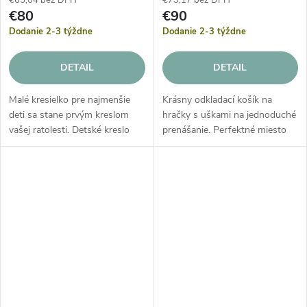
€65,04 bez DPH
€73,17 bez DPH
€80
€90
Dodanie 2-3 týždne
Dodanie 2-3 týždne
DETAIL
DETAIL
Malé kresielko pre najmenšie
Krásny odkladací košík na
deti sa stane prvým kreslom
hračky s uškami na jednoduché
vašej ratolesti. Detské kreslo
prenášanie. Perfektné miesto
môže slúžiť aj ako rozkošná
na uloženie hračiek alebo
dekorácia v detskej izbe.
detských doplnkov v detskej
Dostupné v dvoch farebných...
izbe.