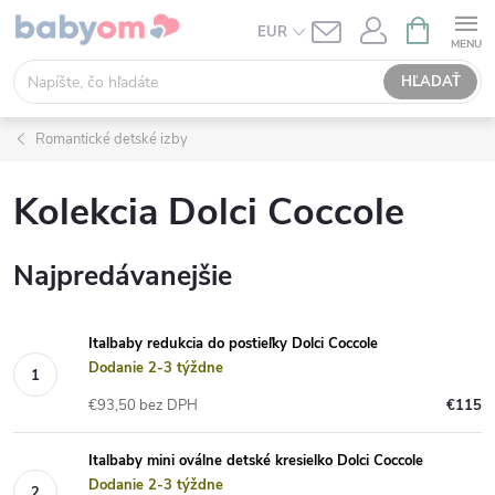
Prejsť
NÁKUPN
EUR
KOŠÍK
na
obsah
HĽADAŤ
Romantické detské izby
Kolekcia Dolci Coccole
Najpredávanejšie
Italbaby redukcia do postieľky Dolci Coccole
Dodanie 2-3 týždne
€93,50 bez DPH
€115
Italbaby mini oválne detské kresielko Dolci Coccole
Dodanie 2-3 týždne