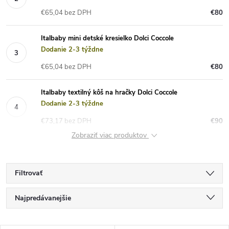
€65,04 bez DPH
€80
Italbaby mini detské kresielko Dolci Coccole
Dodanie 2-3 týždne
€65,04 bez DPH
€80
Italbaby textilný kôš na hračky Dolci Coccole
Dodanie 2-3 týždne
€73,17 bez DPH
€90
Zobraziť viac produktov
Filtrovať
R
Najpredávanejšie
a
Najlacnejšie