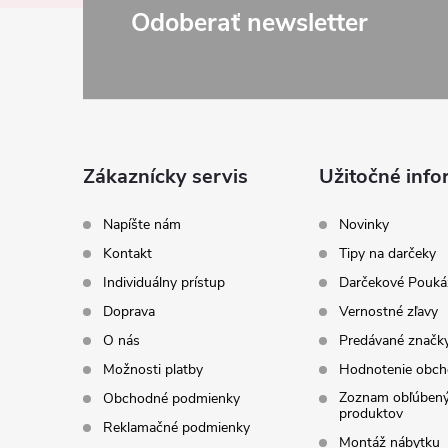
Z
Odoberať newsletter
á
p
ä
Zákaznícky servis
Užitočné info
t
Napíšte nám
Novinky
Kontakt
Tipy na darčeky
i
Individuálny prístup
Darčekové Pouká
Doprava
Vernostné zľavy
e
O nás
Predávané značk
Možnosti platby
Hodnotenie obc
Zoznam obľúben
Obchodné podmienky
produktov
Reklamačné podmienky
Montáž nábytku