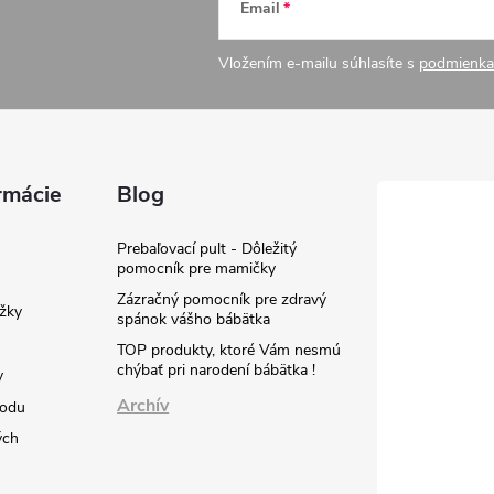
Email
Vložením e-mailu súhlasíte s
podmienka
rmácie
Blog
Prebaľovací pult - Dôležitý
pomocník pre mamičky
Zázračný pomocník pre zdravý
žky
spánok vášho bábätka
TOP produkty, ktoré Vám nesmú
chýbať pri narodení bábätka !
y
Archív
hodu
ých