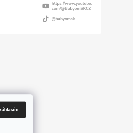
https://www.youtube.
com/@BabyomSKCZ
@babyomsk
Súhlasím