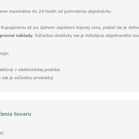
lame maximálne do 24 hodín od potvrdenia objednávky.
 Kupujúcemu až po úplnom zaplatení kúpnej ceny, pokiaľ nie je doh
epravné náklady.
Súčasťou dodávky nie je inštalácia objednaného tov
uje:
ktúra) v elektronickej podobe
 (ak je súčasťou produktu)
enia tovaru
a)