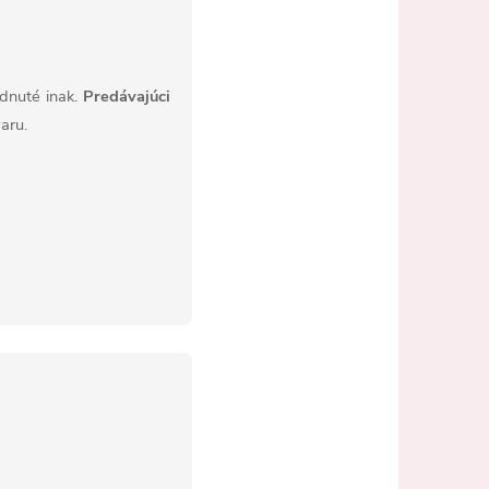
odnuté inak.
Predávajúci
aru.