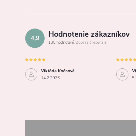
Hodnotenie zákazníkov
4,9
135 hodnotení
Zobraziť recenzie
Viktória Koósová
V
14.2.2026
5.