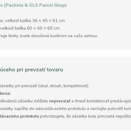
v (Packeta & GLS Parcel Shop)
. veľkosť balíka 36 × 45 × 61 cm
veľkosť balíka 60 × 60 × 60 cm
huje limity, bude doručená kuriérom na vašu adresu
úceho pri prevzatí tovaru
zásielky pri prevzatí (obal, obsah, kompletnosť)
denia:
poškodenú zásielku môžete
neprevziať
a ihneď kontaktovať predávajú
statky zapíšte do odovzdávacieho protokolu a nechajte potvrdiť kur
ávacieho protokolu
potvrdzujete, že zásielka bola prevzatá nepoš