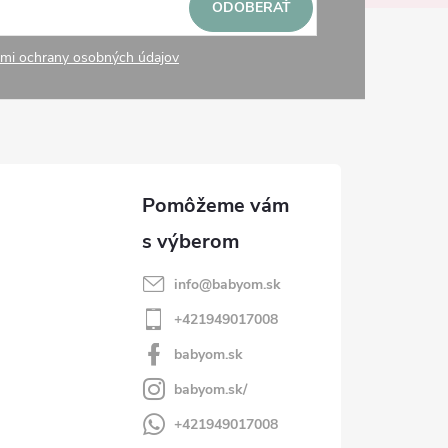
ODOBERAŤ
mi ochrany osobných údajov
info
@
babyom.sk
+421949017008
babyom.sk
babyom.sk/
+421949017008