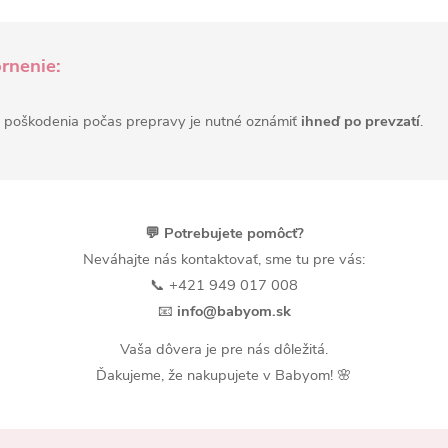
rnenie:
a poškodenia počas prepravy je nutné oznámiť
ihneď po prevzatí
.
💬 Potrebujete pomôcť?
Neváhajte nás kontaktovať, sme tu pre vás:
📞 +421 949 017 008
📧
info@babyom.sk
Vaša dôvera je pre nás dôležitá.
Ďakujeme, že nakupujete v Babyom! 🌸