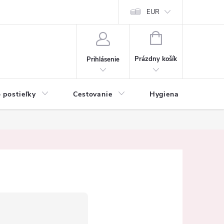
mačné podmienky
Vrátenie tovaru a reklamácia
EUR
Ochrana osobných ú
NÁKUPNÝ
KOŠÍK
Prázdny košík
Prihlásenie
 postieľky
Cestovanie
Hygiena
K