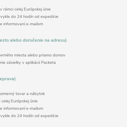
v rámci celej Európskej únie
vykle do 24 hodín od expedície
te informovaní e-mailom
esto alebo doručenie na adresu)
erného miesta alebo priamo domov
ie zásielky v aplikácii Packeta
reprava)
zmerný tovar a nábytok
 celej Európskej únie
te informovaní e-mailom
vykle do 24 hodín od expedície