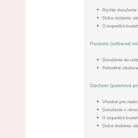
Rýchle doručenie 
Doba dodania: ob
O expedícii bude
Packeta (odberné mi
Doručenie do odb
Pohodlné sledovan
Dachser (paletová p
Vhodné pre nadro
Doručenie v rámci
O expedícii bude
Doba dodania: ob