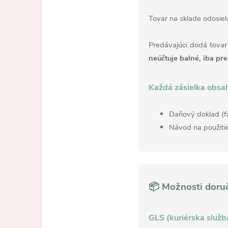
Tovar na sklade odosie
Predávajúci dodá tovar
neúčtuje balné, iba pr
Každá zásielka obsah
Daňový doklad (fa
Návod na použitie
📦
Možnosti doruč
GLS (kuriérska služb