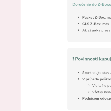
Doručenie do Z-Boxo
Packet Z-Box:
max
GLS Z-Box:
max. 
Ak zásielka presa
❗
Povinnosti kupuj
Skontrolujte stav 
V prípade poško
Viditeľne 
Všetky nedo
Podpisom odovzd