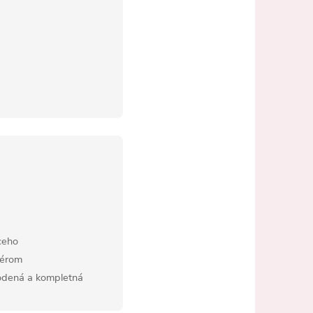
ceho
iérom
kodená a kompletná