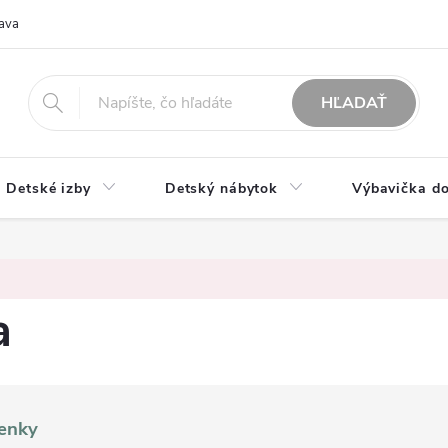
ava
O nás
Možnosti platby
Obchodné podmienky
Rekla
HĽADAŤ
Detské izby
Detský nábytok
Výbavička do
a
enky