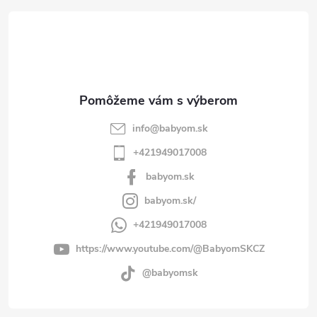
t
i
e
info
@
babyom.sk
+421949017008
babyom.sk
babyom.sk/
+421949017008
https://www.youtube.com/@BabyomSKCZ
@babyomsk