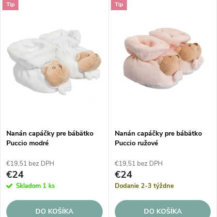
V
Tip
Tip
Najdrahšie
d
ý
Abecedne
e
p
n
i
i
s
e
p
Nanán capáčky pre bábätko
Nanán capáčky pre bábätko
p
Puccio modré
Puccio ružové
r
r
€19,51 bez DPH
€19,51 bez DPH
o
€24
€24
o
Skladom
1 ks
Dodanie 2-3 týždne
d
d
DO KOŠÍKA
DO KOŠÍKA