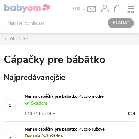
Prejsť
NÁKUPN
EUR
KOŠÍK
na
obsah
HĽADAŤ
Oblečenie
Cápačky pre bábätko
Najpredávanejšie
Nanán capáčky pre bábätko Puccio modré
Skladom
€19,51 bez DPH
€24
Nanán capáčky pre bábätko Puccio ružové
Dodanie 2-3 týždne