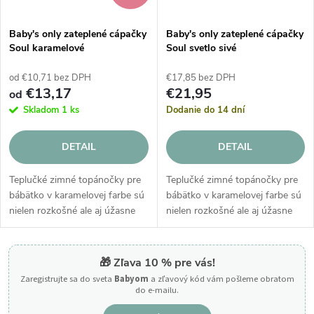
Baby's only zateplené cápačky
Baby's only zateplené cápačky
Soul karamelové
Soul svetlo sivé
od €10,71 bez DPH
€17,85 bez DPH
€13,17
€21,95
od
Skladom
1 ks
Dodanie do 14 dní
DETAIL
DETAIL
Teplučké zimné topánočky pre
Teplučké zimné topánočky pre
bábätko v karamelovej farbe sú
bábätko v karamelovej farbe sú
nielen rozkošné ale aj úžasne
nielen rozkošné ale aj úžasne
teplé počas zimných
teplé počas zimných
prechádzok. V týchto pletených
prechádzok. V týchto pletených
topánočkách s plyšovou
topánočkách s plyšovou
🎁 Zľava 10 % pre vás!
podšívkou...
podšívkou...
Zaregistrujte sa do sveta
Babyom
a zľavový kód vám pošleme obratom
do e-mailu.