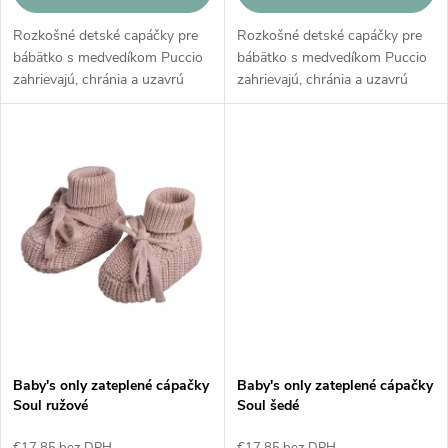
u
u
Rozkošné detské capáčky pre
Rozkošné detské capáčky pre
k
bábätko s medvedíkom Puccio
bábätko s medvedíkom Puccio
k
zahrievajú, chránia a uzavrú
zahrievajú, chránia a uzavrú
t
nožičku až ku členku, aby boli
nožičku až ku členku, aby boli
pohodlné pre bábätko. Teplučké
pohodlné pre bábätko. Teplučké
t
capáčky budú skvelým
capáčky budú skvelým
o
darčekom...
darčekom...
o
v
v
Baby's only zateplené cápačky
Baby's only zateplené cápačky
Soul ružové
Soul šedé