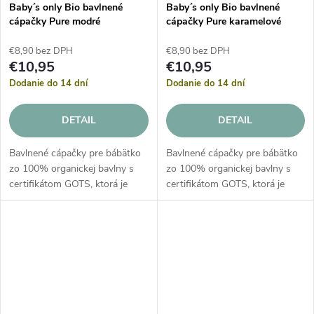
Baby´s only Bio bavlnené
Baby´s only Bio bavlnené
cápačky Pure modré
cápačky Pure karamelové
€8,90 bez DPH
€8,90 bez DPH
€10,95
€10,95
Dodanie do 14 dní
Dodanie do 14 dní
DETAIL
DETAIL
Bavlnené cápačky pre bábätko
Bavlnené cápačky pre bábätko
zo 100% organickej bavlny s
zo 100% organickej bavlny s
certifikátom GOTS, ktorá je
certifikátom GOTS, ktorá je
vhodná pre deti od narodenia s
vhodná pre deti od narodenia s
kožnými problémami a
kožnými problémami a
alergiami.
alergiami.