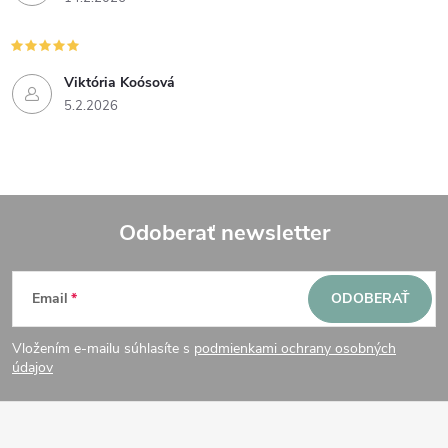
v
k
y
Viktória Koósová
5.2.2026
v
ý
p
Odoberať newsletter
i
Z
s
Email
ODOBERAŤ
u
á
Vložením e-mailu súhlasíte s
podmienkami ochrany osobných
p
údajov
ä