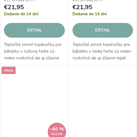
€17,85 bez DPH
€17,85 bez DPH
€21,95
€21,95
Dodanie do 14 dní
Dodanie do 14 dní
DETAIL
DETAIL
Teplučké zimné topánočky pre
Teplučké zimné topánočky pre
bábätko v ružovej farbe sú
bábätko v šedej farbe sú nielen
nielen rozkošné ale aj úžasne
rozkošné ale aj úžasne teplé
teplé počas zimných
počas zimných prechádzok. V
Akcia
prechádzok. V týchto pletených
týchto pletených topánočkách
topánočkách s plyšovou
s plyšovou podšívkou bude
podšívkou bude...
mať...
–40 %
€21,95