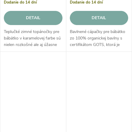
Dodanie do 14 dní
Dodanie do 14 dní
DETAIL
DETAIL
Teplučké zimné topánočky pre
Bavlnené cápačky pre bábätko
bábätko v karamelovej farbe sú
zo 100% organickej bavlny s
nielen rozkošné ale aj úžasne
certifikátom GOTS, ktorá je
teplé počas zimných
vhodná pre deti od narodenia s
prechádzok. V týchto pletených
kožnými problémami a
topánočkách s plyšovou
alergiami.
podšívkou...