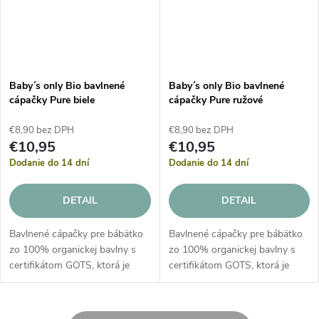
Baby´s only Bio bavlnené
Baby´s only Bio bavlnené
cápačky Pure biele
cápačky Pure ružové
€8,90 bez DPH
€8,90 bez DPH
€10,95
€10,95
Dodanie do 14 dní
Dodanie do 14 dní
DETAIL
DETAIL
Bavlnené cápačky pre bábätko
Bavlnené cápačky pre bábätko
zo 100% organickej bavlny s
zo 100% organickej bavlny s
certifikátom GOTS, ktorá je
certifikátom GOTS, ktorá je
vhodná pre deti od narodenia s
vhodná pre deti od narodenia s
kožnými problémami a
kožnými problémami a
alergiami.
alergiami.