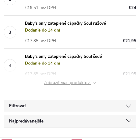
€19,51 bez DPH
€24
Baby's only zateplené cápačky Soul ružové
Dodanie do 14 dní
€17,85 bez DPH
€21,95
Baby's only zateplené cápačky Soul šedé
Dodanie do 14 dní
€17,85 bez DPH
€21,95
Zobraziť viac produktov
Filtrovať
R
Najpredávanejšie
a
Najlacnejšie