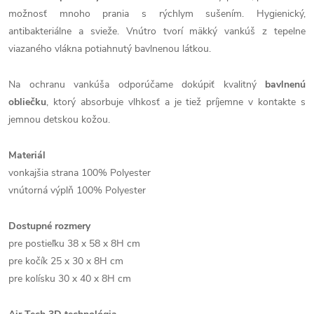
možnosť mnoho prania s rýchlym sušením. Hygienický,
antibakteriálne a svieže. Vnútro tvorí mäkký vankúš z tepelne
viazaného vlákna potiahnutý bavlnenou látkou.
Na ochranu vankúša odporúčame dokúpiť kvalitný
bavlnenú
obliečku
, ktorý absorbuje vlhkosť a je tiež príjemne v kontakte s
jemnou detskou kožou.
Materiál
vonkajšia strana 100% Polyester
vnútorná výplň 100% Polyester
Dostupné rozmery
pre postieľku 38 x 58 x 8H cm
pre kočík 25 x 30 x 8H cm
pre kolísku 30 x 40 x 8H cm