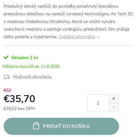
Priedušný detský vankúš do postieľky potiahnutý špeciálnou
priedušnou obliečkou na vankúš vyrobený technológiou Air Tech 3D
s medovou hrebeňovou štruktúrou, ktorá vo vnútri vytvára
vzduchovú medzeru a zaisťuje vynikajúcu priedušnosť, čím znižuje
riziko potenia a hypertermie.
Detailné informácie
Skladom
1 ks
11.8.2026
Možnosti doručenia
€52
€35,70
€29,02 bez DPH
Jednotková
cena:
PRIDAŤ DO KOŠÍKA