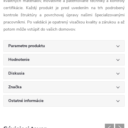
kvalitných materiálov, inovatívne a patentované techniky a kontroly
certifikácie. Každý produkt je pred uvedením na trh podrobený
kontrole štruktúry a povrchovej úpravy našimi špecializovanými
pracovníkmi. Po validácii je opatrený visačkou kvality a zárukou a až
potom môže vstúpiť do vašich domovov.
Parametre produktu
Hodnotenie
Diskusia
Značka
Ostatné informácie