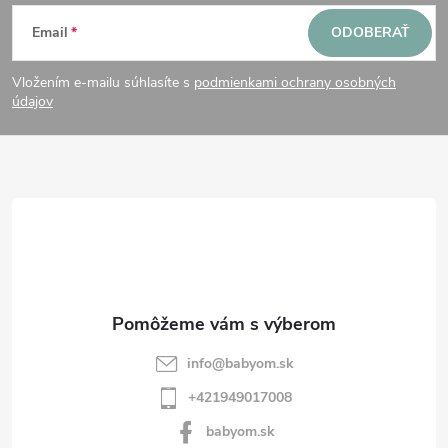
Z
Email
ODOBERAŤ
á
Vložením e-mailu súhlasíte s
podmienkami ochrany osobných
p
údajov
ä
t
i
e
info
@
babyom.sk
+421949017008
babyom.sk