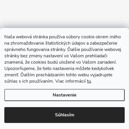
Naša webová stránka používa súbory cookie okrem iného
na zhromažďovanie štatistických údajov a zabezpečenie
Sledovať na Instagrame
správneho fungovania stránky. Ďalšie používanie webovej
stránky bez zmeny nastavení vo Vašom prehliadači
znamená, že cookies budú uložené vo Vašom zariadení.
TIk Tok
Instagram
Facebook
Upozorňujeme, že tieto nastavenia môžete kedykoľvek
zmeniť. Ďalším prechádzaním tohto webu vyjadrujete
súhlas s ich používaním. Viac informácií
tu
.
Copyright 2026
Babyom
. Všetky práva vyhradené.
Upraviť nastavenie
cookies
Nastavenie
Vytvoril Shoptet
Súhlasím
Odstúpiť od zmluvy