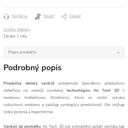
Opýtať sa
Strážiť
Zdieľať
Značka:
Italbaby
Záruka
:
2 roky
Popis produktu
Podrobný popis
Priedušný detský vankúš
potiahnutý špeciálnou priedušnou
obliečkou na vankúš vyrobený
technológiou Air Tech 3D
s
medovou hrebeňovou štruktúrou, ktorá vo vnútri vytvára
vzduchovú medzeru a zaisťuje vynikajúcu priedušnosť, čím znižuje
riziko potenia a hypertermie.
Vankúš do postieľky
Air Tech 3D má snímateľný poťah, ponúka tak