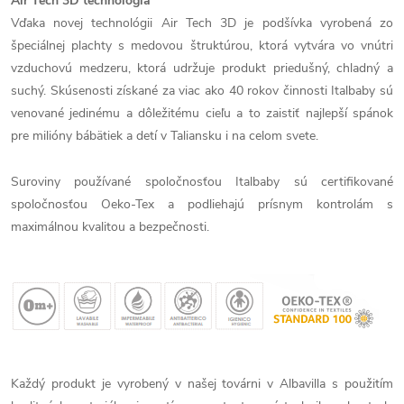
Air Tech 3D technológia
Vďaka novej technológii Air Tech 3D je podšívka vyrobená zo
špeciálnej plachty s medovou štruktúrou, ktorá vytvára vo vnútri
vzduchovú medzeru, ktorá udržuje produkt priedušný, chladný a
suchý. Skúsenosti získané za viac ako 40 rokov činnosti Italbaby sú
venované jedinému a dôležitému cieľu a to zaistiť najlepší spánok
pre milióny bábätiek a detí v Taliansku i na celom svete.
Suroviny používané spoločnosťou Italbaby sú certifikované
spoločnosťou Oeko-Tex a podliehajú prísnym kontrolám s
maximálnou kvalitou a bezpečnosti.
Každý produkt je vyrobený v našej továrni v Albavilla s použitím