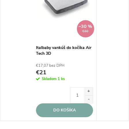
–30 %
€30
Italbaby vankúš do kočíka Air
Tech 3D
€17,07 bez DPH
€21
Skladom
1 ks
DO KOŠÍKA