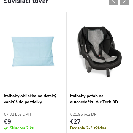
Súvisiaci tovar
Italbaby obliečka na detský
Italbaby poťah na
vankúš do postieľky
autosedačku Air Tech 3D
€7,32 bez DPH
€21,95 bez DPH
€9
€27
Skladom
2 ks
Dodanie 2-3 týždne