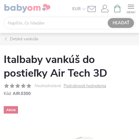
Prejsť
NÁKUPN
EUR
KOŠÍK
na
obsah
HĽADAŤ
Detské vankúše
Italbaby vankúš do
postieľky Air Tech 3D
Neohodnotené
Podrobnosti hodnotenia
Kód:
AIR.0300
Akcia