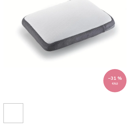
–31 %
€52