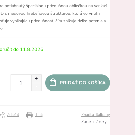
ka potiahnutý špeciálnou priedušnou obliečkou na vankúš
3D s medovou hrebeňovou štruktúrou, ktorá vo vnútri
uje vynikajúcu priedušnosť, čím znižuje riziko potenia a
11.8.2026
PRIDAŤ DO KOŠÍKA
Zdieľať
Tlač
Značka:
Italbaby
Záruka
:
2 roky