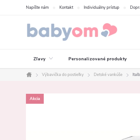
Prejsť
Napíšte nám
Kontakt
Individuálny prístup
Dopr
na
obsah
Zľavy
Personalizované produkty
Výbavička do postieľky
Detské vankúše
Ital
Domov
Akcia