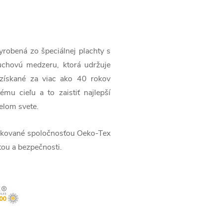
yrobená zo špeciálnej plachty s
uchovú medzeru, ktorá udržuje
 získané za viac ako 40 rokov
mu cieľu a to zaistiť najlepší
celom svete.
fikované spoločnosťou Oeko-Tex
tou a bezpečnosti.