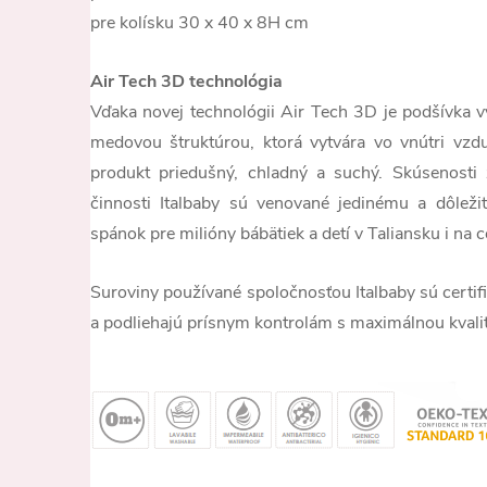
pre kolísku 30 x 40 x 8H cm
Air Tech 3D technológia
Vďaka novej technológii Air Tech 3D je podšívka v
medovou štruktúrou, ktorá vytvára vo vnútri vzd
produkt priedušný, chladný a suchý. Skúsenosti
činnosti Italbaby sú venované jedinému a dôležité
spánok pre milióny bábätiek a detí v Taliansku i na 
Suroviny používané spoločnosťou Italbaby sú certi
a podliehajú prísnym kontrolám s maximálnou kvali