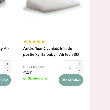
y Air
Antirefluxný vankúš klin do
Italbab
postieľky Italbaby - Airtech 3D
Air Tec
€21,95 be
€38,21 bez DPH
€27
€47
Dodanie 
Skladom
3 ks
ŠÍKA
DO KOŠÍKA