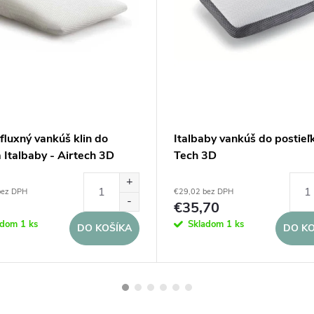
fluxný vankúš klin do
Italbaby vankúš do postieľk
 Italbaby - Airtech 3D
Tech 3D
bez DPH
€29,02 bez DPH
€35,70
adom
1 ks
Skladom
1 ks
DO KOŠÍKA
DO KO