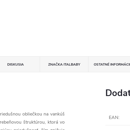
DISKUSIA
ZNAČKA
ITALBABY
OSTATNÉ INFORMÁCI
Dodat
riedušnou obliečkou na vankúš
EAN
:
ebeňovou štruktúrou, ktorá vo