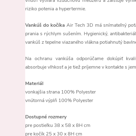
vnútri vytvára vzduchovú medzeru a zaisťuje vynik
riziko potenia a hypertermie.
Vankúš do kočíka
Air Tech 3D má snímateľný poť
prania s rýchlym sušením. Hygienický, antibakteriá
vankúš z tepelne viazaného vlákna potiahnutý bavln
Na ochranu vankúša odporúčame dokúpiť kval
absorbuje vlhkosť a je tiež príjemne v kontakte s j
Materiál
vonkajšia strana 100% Polyester
vnútorná výplň 100% Polyester
Dostupné rozmery
pre postieľku 38 x 58 x 8H cm
pre kočík 25 x 30 x 8H cm