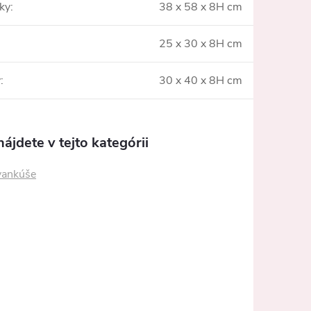
ľky
:
38 x 58 x 8H cm
:
25 x 30 x 8H cm
y
:
30 x 40 x 8H cm
ájdete v tejto kategórii
vankúše