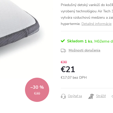
Priedušný detský vankúš do kočí
vyrobený technológiou Air Tech 
vytvára vzduchovú medzeru a zaisť
hypertermie.
Detailné informácie
Skladom
1 ks
Možnosti doručenia
€30
€21
€17,07 bez DPH
Jednotková
–30 %
cena:
€30
Opýtať sa
Strážiť