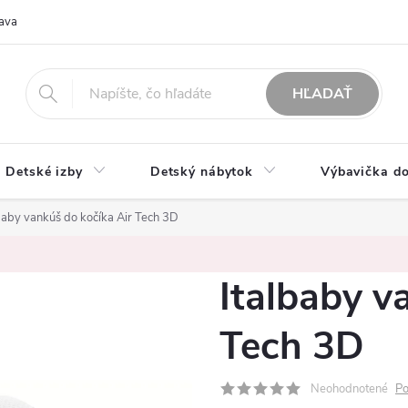
ava
O nás
Možnosti platby
Obchodné podmienky
Rekla
HĽADAŤ
Detské izby
Detský nábytok
Výbavička do
baby vankúš do kočíka Air Tech 3D
Italbaby v
Tech 3D
Neohodnotené
Po