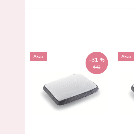
Akcia
Akcia
–31 %
€42