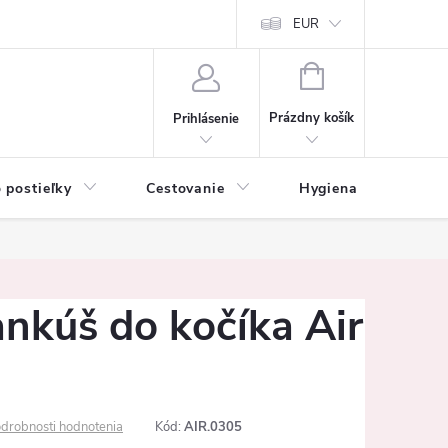
mačné podmienky
Vrátenie tovaru a reklamácia
EUR
Ochrana osobných ú
NÁKUPNÝ
KOŠÍK
Prázdny košík
Prihlásenie
 postieľky
Cestovanie
Hygiena
K
ankúš do kočíka Air
drobnosti hodnotenia
Kód:
AIR.0305