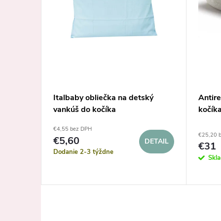
do
Italbaby obliečka na detský
Antire
h 3D
vankúš do kočíka
kočíka
€4,55 bez DPH
€25,20 
€5,60
DETAIL
€31
Dodanie 2-3 týždne
Skl
KOŠÍKA