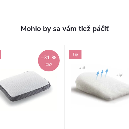
Tip
–31 %
€52