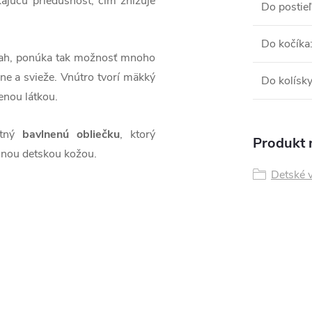
ajúcu priedušnosť, čím znižuje
Do postie
Do kočíka
ah, ponúka tak možnosť mnoho
lne a svieže. Vnútro tvorí mäkký
Do kolísk
enou látkou.
itný
bavlnenú obliečku
, ktorý
Produkt n
emnou detskou kožou.
Detské 