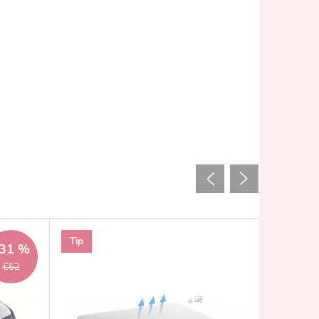
Tip
31 %
€52