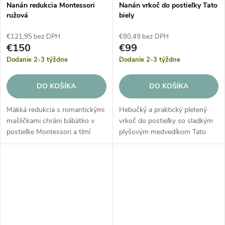
Nanán redukcia Montessori
Nanán vrkoč do postieľky Tato
ružová
biely
€121,95 bez DPH
€80,49 bez DPH
€150
€99
Dodanie 2-3 týždne
Dodanie 2-3 týždne
DO KOŠÍKA
DO KOŠÍKA
Mäkká redukcia s romantickými
Hebučký a praktický pletený
mašličkami chráni bábätko v
vrkoč do postieľky so sladkým
postieľke Montessori a tlmí
plyšovým medvedíkom Tato
prípadné nárazy. Redukcia je
ukončený romantickými
vyplnená špeciálnou hrubou
mašličkami. Ochranný pletenec
antialergickou výplňou zo...
slúži ako mäkká redukcia, ktorá
chráni...