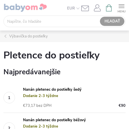
Prejsť
NÁKUPN
EUR
KOŠÍK
na
obsah
HĽADAŤ
Výbavička do postieľky
Pletence do postieľky
Najpredávanejšie
Nanán pletenec do postieľky šedý
Dodanie 2-3 týždne
€73,17 bez DPH
€90
Nanán pletenec do postieľky béžový
Dodanie 2-3 týždne