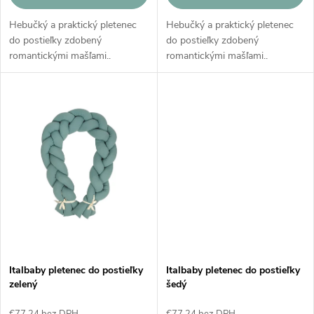
u
u
Hebučký a praktický pletenec
Hebučký a praktický pletenec
k
do postieľky zdobený
do postieľky zdobený
k
romantickými mašľami..
romantickými mašľami..
t
Ochranný pletenec slúži ako
Ochranný pletenec slúži ako
mäkká redukcia, ktorá chráni
mäkká redukcia, ktorá chráni
t
Vaše bábätko pred akýmkoľvek
Vaše bábätko pred akýmkoľvek
o
nárazom v postieľke.
nárazom v postieľke.
o
v
v
Italbaby pletenec do postieľky
Italbaby pletenec do postieľky
zelený
šedý