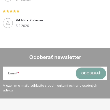
v
k
y
Viktória Koósová
5.2.2026
v
ý
p
Odoberať newsletter
i
Z
s
Email
ODOBERAŤ
u
á
Vložením e-mailu súhlasíte s
podmienkami ochrany osobných
p
údajov
ä