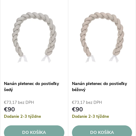
V
Najdrahšie
d
ý
Abecedne
e
p
n
i
i
s
e
p
Nanán pletenec do postieľky
Nanán pletenec do postieľky
p
šedý
béžový
r
r
€73,17 bez DPH
€73,17 bez DPH
o
€90
€90
o
Dodanie 2-3 týždne
Dodanie 2-3 týždne
d
d
DO KOŠÍKA
DO KOŠÍKA