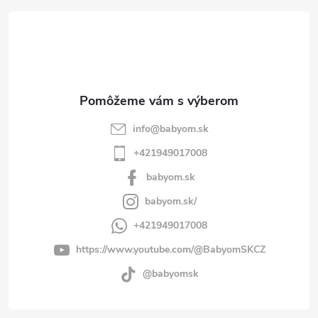
t
i
e
info
@
babyom.sk
+421949017008
babyom.sk
babyom.sk/
+421949017008
https://www.youtube.com/@BabyomSKCZ
@babyomsk