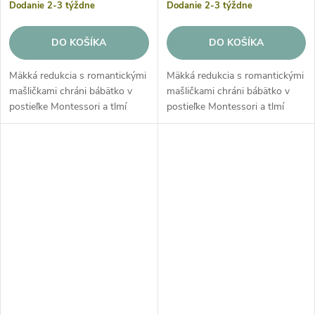
Dodanie 2-3 týždne
Dodanie 2-3 týždne
DO KOŠÍKA
DO KOŠÍKA
Mäkká redukcia s romantickými
Mäkká redukcia s romantickými
mašličkami chráni bábätko v
mašličkami chráni bábätko v
postieľke Montessori a tlmí
postieľke Montessori a tlmí
prípadné nárazy. Redukcia je
prípadné nárazy. Redukcia je
vyplnená špeciálnou hrubou
vyplnená špeciálnou hrubou
antialergickou výplňou zo...
antialergickou výplňou zo...