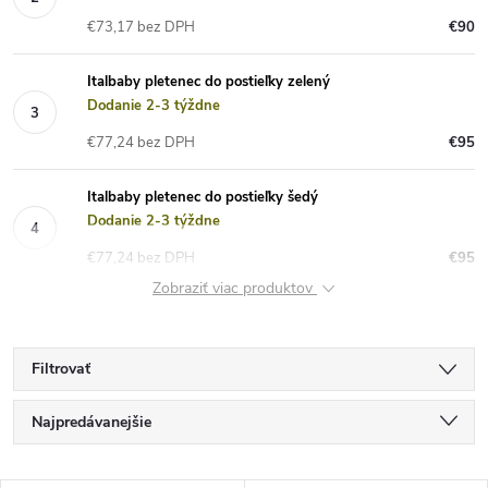
€73,17 bez DPH
€90
Italbaby pletenec do postieľky zelený
Dodanie 2-3 týždne
€77,24 bez DPH
€95
Italbaby pletenec do postieľky šedý
Dodanie 2-3 týždne
€77,24 bez DPH
€95
Zobraziť viac produktov
Filtrovať
R
Najpredávanejšie
a
Najlacnejšie