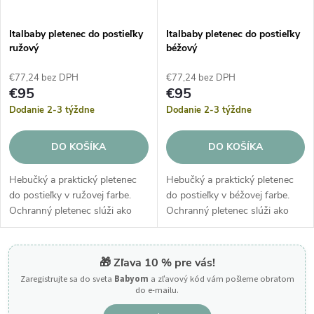
Italbaby pletenec do postieľky
Italbaby pletenec do postieľky
ružový
béžový
€77,24 bez DPH
€77,24 bez DPH
€95
€95
Dodanie 2-3 týždne
Dodanie 2-3 týždne
DO KOŠÍKA
DO KOŠÍKA
Hebučký a praktický pletenec
Hebučký a praktický pletenec
do postieľky v ružovej farbe.
do postieľky v béžovej farbe.
Ochranný pletenec slúži ako
Ochranný pletenec slúži ako
mäkká redukcia, ktorá chráni
mäkká redukcia, ktorá chráni
Vaše bábätko pred akýmkoľvek
Vaše bábätko pred akýmkoľvek
nárazom v postieľke.
nárazom v postieľke.
🎁 Zľava 10 % pre vás!
Zaregistrujte sa do sveta
Babyom
a zľavový kód vám pošleme obratom
do e-mailu.