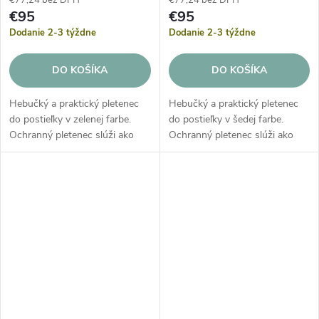
€77,24 bez DPH
€77,24 bez DPH
€95
€95
Dodanie 2-3 týždne
Dodanie 2-3 týždne
DO KOŠÍKA
DO KOŠÍKA
Hebučký a praktický pletenec
Hebučký a praktický pletenec
do postieľky v zelenej farbe.
do postieľky v šedej farbe.
Ochranný pletenec slúži ako
Ochranný pletenec slúži ako
mäkká redukcia, ktorá chráni
mäkká redukcia, ktorá chráni
Vaše bábätko pred akýmkoľvek
Vaše bábätko pred akýmkoľvek
nárazom v postieľke.
nárazom v postieľke.