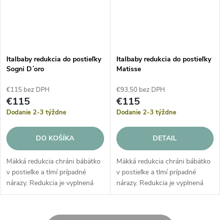
Italbaby redukcia do postieľky
Italbaby redukcia do postieľky
Sogni D´oro
Matisse
€115 bez DPH
€93,50 bez DPH
€115
€115
Dodanie 2-3 týždne
Dodanie 2-3 týždne
DO KOŠÍKA
DETAIL
Mäkká redukcia chráni bábätko
Mäkká redukcia chráni bábätko
v postieľke a tlmí prípadné
v postieľke a tlmí prípadné
nárazy. Redukcia je vyplnená
nárazy. Redukcia je vyplnená
špeciálnou hrubou
špeciálnou hrubou
antialergickou výplňou zo
antialergickou výplňou zo
silikónového vlákna, vďaka
silikónového vlákna, vďaka