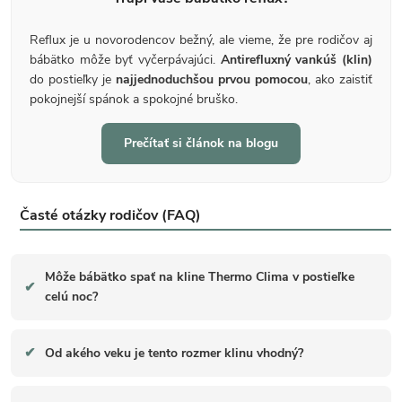
Reflux je u novorodencov bežný, ale vieme, že pre rodičov aj
bábätko môže byť vyčerpávajúci.
Antirefluxný vankúš (klin)
do postieľky je
najjednoduchšou prvou pomocou
, ako zaistiť
pokojnejší spánok a spokojné bruško.
Prečítať si článok na blogu
Časté otázky rodičov (FAQ)
Môže bábätko spať na kline Thermo Clima v postieľke
✔
celú noc?
✔
Od akého veku je tento rozmer klinu vhodný?