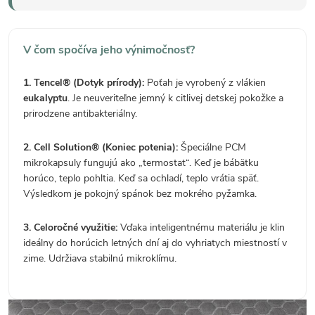
V čom spočíva jeho výnimočnosť?
1. Tencel® (Dotyk prírody):
Poťah je vyrobený z vlákien
eukalyptu
. Je neuveriteľne jemný k citlivej detskej pokožke a
prirodzene antibakteriálny.
2. Cell Solution® (Koniec potenia):
Špeciálne PCM
mikrokapsuly fungujú ako „termostat“. Keď je bábätku
horúco, teplo pohltia. Keď sa ochladí, teplo vrátia späť.
Výsledkom je pokojný spánok bez mokrého pyžamka.
3. Celoročné využitie:
Vďaka inteligentnému materiálu je klin
ideálny do horúcich letných dní aj do vyhriatych miestností v
zime. Udržiava stabilnú mikroklímu.