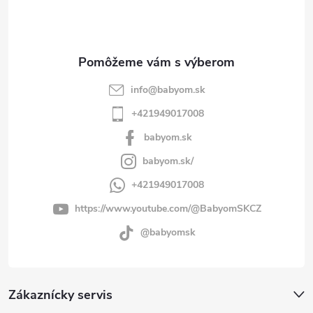
i
e
info
@
babyom.sk
+421949017008
babyom.sk
babyom.sk/
+421949017008
https://www.youtube.com/@BabyomSKCZ
@babyomsk
Zákaznícky servis