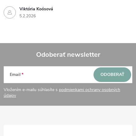
Viktória Koósová
5.2.2026
Odoberať newsletter
Z
Email
ODOBERAŤ
á
Vložením e-mailu súhlasíte s
podmienkami ochrany osobných
p
údajov
ä
t