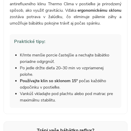
antirefluxného klinu Thermo Clima v postieľke je prirodzený
spôsob, ako využiť gravitáciu. Vďaka
ergonomickému sklonu
zostáva potrava v žalúdku, čo eliminuje pálenie záhy a
umožňuje bábätku pokojne tráviť aj počas spánku.
Praktické tipy:
Kŕmte menšie porcie častejšie a nechajte bábätko
poriadne odgrgnúť.
Po jedle držte dieťa 20–30 min vo vzpriamenej
polohe.
Používajte klin so sklonom 15°
počas každého
odpočinku v postieľke.
Vankúš vkladajte pod plachtu alebo pod matrac pre
maximálnu stabilitu.
Trápi vaše bábätko reflux?