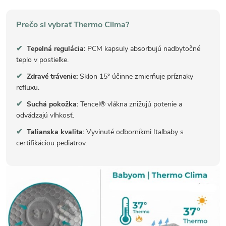
Prečo si vybrať Thermo Clima?
✔
Tepelná regulácia:
PCM kapsuly absorbujú nadbytočné
teplo v postieľke.
✔
Zdravé trávenie:
Sklon 15° účinne zmierňuje príznaky
refluxu.
✔
Suchá pokožka:
Tencel® vlákna znižujú potenie a
odvádzajú vlhkosť.
✔
Talianska kvalita:
Vyvinuté odborníkmi Italbaby s
certifikáciou pediatrov.