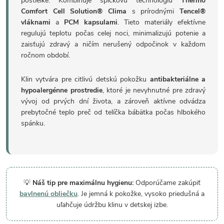
postieľke. Kombinuje špičkovú technológiu
Thermo
Comfort Cell Solution® Clima
s prírodnými
Tencel®
vláknami
a
PCM kapsulami
. Tieto materiály efektívne
regulujú teplotu počas celej noci, minimalizujú potenie a
zaisťujú zdravý a ničím nerušený odpočinok v každom
ročnom období.
Klin vytvára pre citlivú detskú pokožku
antibakteriálne a
hypoalergénne prostredie
, ktoré je nevyhnutné pre zdravý
vývoj od prvých dní života, a zároveň aktívne odvádza
prebytočné teplo preč od telíčka bábätka počas hlbokého
spánku.
💡
Náš tip pre maximálnu hygienu:
Odporúčame zakúpiť
bavlnenú obliečku
. Je jemná k pokožke, vysoko priedušná a
uľahčuje údržbu klinu v detskej izbe.