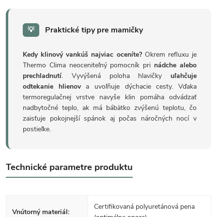
Praktické tipy pre mamičky
💡
Kedy klinový vankúš najviac oceníte?
Okrem refluxu je
Thermo Clima neoceniteľný pomocník pri
nádche alebo
prechladnutí
. Vyvýšená poloha hlavičky
uľahčuje
odtekanie hlienov
a uvoľňuje dýchacie cesty. Vďaka
termoregulačnej vrstve navyše klin pomáha odvádzať
nadbytočné teplo, ak má bábätko zvýšenú teplotu, čo
zaisťuje pokojnejší spánok aj počas náročných nocí v
postieľke.
Technické parametre produktu
Certifikovaná polyuretánová pena
Vnútorný materiál: