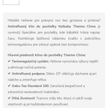
Hľadáte riešenie pre pokojnú noc bez grckania a potenia?
Antirefluxný klin do postieľky Italbaby Thermo Clima
je
vyvinutý špeciálne pre postieľky, kde bábätká trávia najviac
času. Kombinuje špičkovú taliansku kvalitu s pokročilou
termoreguláciou pre zdravý spánok bez kompromisov.
Hlavné prednosti klinu do postieľky Thermo Clima:
✔
Termoregulačný systém:
Aktívne vyrovnáva výkyvy teplôt
a eliminuje nočné potenie.
✔
Antirefluxná podpora:
Sklon 15° uľahčuje dýchanie aj pri
nádche a zmierňuje reflux.
✔
Oeko-Tex Standard 100:
Zaručená bezpečnosť a
zdravotná nezávadnosť materiálov.
✔
Dlhá životnosť:
Tvarovo stály klin, ktorý si udrží svoje
vlastnosti aj pri každodennom používaní.