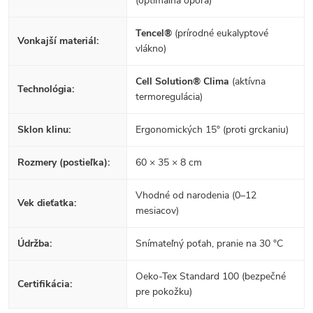
(optimálna opora)
Tencel®
(prírodné eukalyptové
Vonkajší materiál:
vlákno)
Cell Solution® Clima
(aktívna
Technológia:
termoregulácia)
Sklon klinu:
Ergonomických 15° (proti grckaniu)
Rozmery (postieľka):
60 × 35 × 8 cm
Vhodné od narodenia (0–12
Vek dieťatka:
mesiacov)
Údržba:
Snímateľný poťah, pranie na 30 °C
Oeko-Tex Standard 100 (bezpečné
Certifikácia:
pre pokožku)