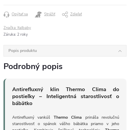
Opýtať sa
Strážiť
Zdieľať
Značka:
Italbaby
Záruka
:
2 roky
Popis produktu
Podrobný popis
Antirefluxný klin Thermo Clima do
postieľky – Inteligentná starostlivosť o
bábätko
Antirefluxný vankúš
Thermo Clima
prináša revolučnú
starostlivosť o spánok vášho bábätka priamo v jeho