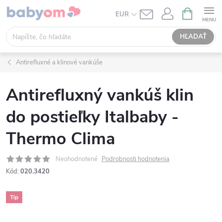
Prejsť
NÁKUPN
EUR
KOŠÍK
na
obsah
HĽADAŤ
Antirefluxné a klinové vankúše
Antirefluxný vankúš klin
do postieľky Italbaby -
Thermo Clima
Neohodnotené
Podrobnosti hodnotenia
Kód:
020.3420
Tip