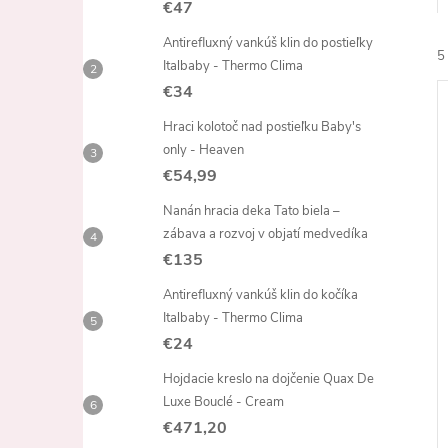
€47
Antirefluxný vankúš klin do postieľky
5
Italbaby - Thermo Clima
€34
Hraci kolotoč nad postieľku Baby's
only - Heaven
€54,99
Nanán hracia deka Tato biela –
i
zábava a rozvoj v objatí medvedíka
i
€135
Antirefluxný vankúš klin do kočíka
Italbaby - Thermo Clima
€24
Hojdacie kreslo na dojčenie Quax De
Luxe Bouclé - Cream
€471,20