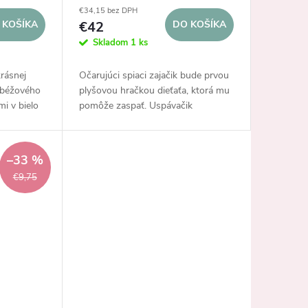
€34,15 bez DPH
 KOŠÍKA
€42
DO KOŠÍKA
Skladom
1 ks
krásnej
Očarujúci spiaci zajačik bude prvou
z béžového
plyšovou hračkou dieťaťa, ktorá mu
i v bielo
pomôže zaspať. Uspávačik
chu myši
„nasiaknuty“ vôňou mamičky
iremný
dodáva dieťaťu pocit bezpečia a
blízkosti.
–33 %
€9,75