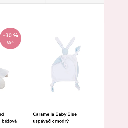
–30 %
€94
nd
Caramella Baby Blue
a béžová
uspávačik modrý