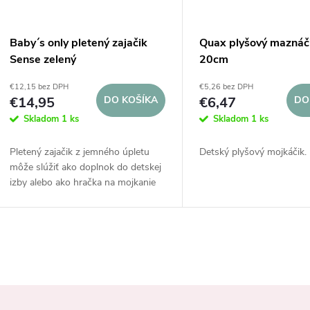
Baby´s only pletený zajačik
Quax plyšový maznáč
Sense zelený
20cm
€12,15 bez DPH
€5,26 bez DPH
€14,95
DO KOŠÍKA
€6,47
DO
Skladom
1 ks
Skladom
1 ks
Pletený zajačik z jemného úpletu
Detský plyšový mojkáčik.
môže slúžiť ako doplnok do detskej
izby alebo ako hračka na mojkanie
pre Vaše dieťa.
O
v