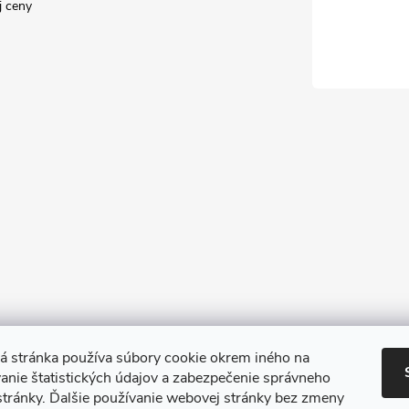
j ceny
 stránka používa súbory cookie okrem iného na
nie štatistických údajov a zabezpečenie správneho
TIk Tok
Instagram
Facebook
stránky. Ďalšie používanie webovej stránky bez zmeny