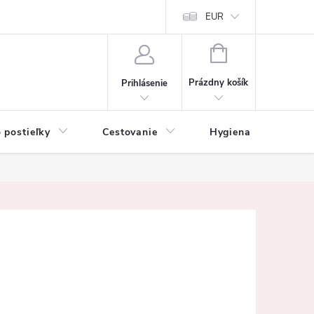
mačné podmienky
Vrátenie tovaru a reklamácia
EUR
Ochrana osobných ú
NÁKUPNÝ
KOŠÍK
Prázdny košík
Prihlásenie
 postieľky
Cestovanie
Hygiena
K