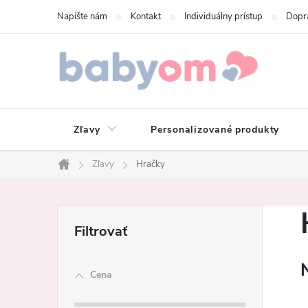
Prejsť
Napíšte nám
Kontakt
Individuálny prístup
Dopr
na
obsah
Zľavy
Personalizované produkty
Zľavy
Hračky
Domov
B
o
Cena
č