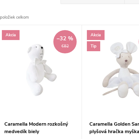
a
položiek celkom
d
V
Akcia
Akcia
e
–32 %
ý
Tip
€82
n
p
e
s
p
p
r
r
Caramella Modern rozkošný
Caramella Golden Sa
o
medvedík biely
plyšová hračka myšk