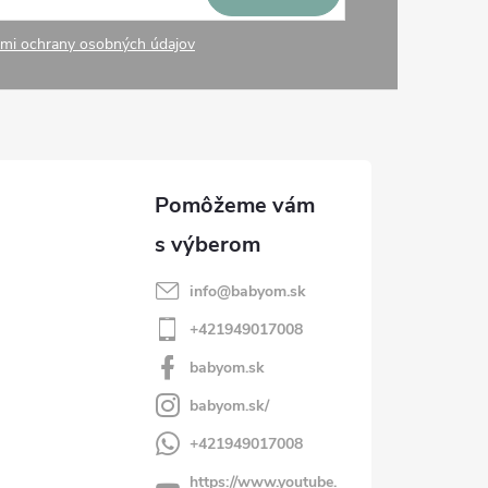
mi ochrany osobných údajov
info
@
babyom.sk
+421949017008
babyom.sk
babyom.sk/
+421949017008
https://www.youtube.