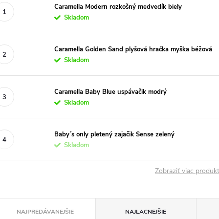
Caramella Modern rozkošný medvedík biely
Skladom
Caramella Golden Sand plyšová hračka myška béžová
Skladom
Caramella Baby Blue uspávačik modrý
Skladom
Baby´s only pletený zajačik Sense zelený
Skladom
Zobraziť viac produ
R
NAJPREDÁVANEJŠIE
NAJLACNEJŠIE