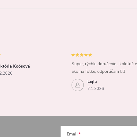
á
d
a
c
Super, rýchle doručenie , kolotoč e
iktória Koósová
ako na fotke, odporúčam 👍🏻
e
2.2026
Lejla
p
7.1.2026
v
k
y
Email