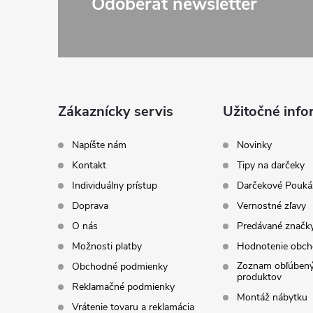
Z
Odoberať newsletter
á
p
ä
i
Zákaznícky servis
Užitočné info
t
Napíšte nám
Novinky
Kontakt
Tipy na darčeky
i
Individuálny prístup
Darčekové Pouká
Doprava
Vernostné zľavy
e
O nás
Predávané značk
Možnosti platby
Hodnotenie obc
Zoznam obľúben
Obchodné podmienky
produktov
Reklamačné podmienky
Montáž nábytku
Vrátenie tovaru a reklamácia