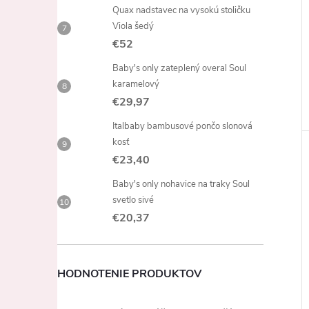
Quax nadstavec na vysokú stoličku
Viola šedý
€52
Baby's only zateplený overal Soul
karamelový
€29,97
Italbaby bambusové pončo slonová
kosť
€23,40
Baby's only nohavice na traky Soul
svetlo sivé
€20,37
HODNOTENIE PRODUKTOV