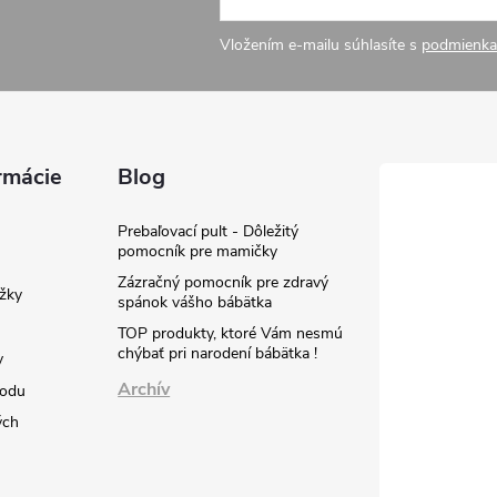
v
Vložením e-mailu súhlasíte s
podmienka
ý
p
rmácie
Blog
s
Prebaľovací pult - Dôležitý
pomocník pre mamičky
u
Zázračný pomocník pre zdravý
žky
spánok vášho bábätka
TOP produkty, ktoré Vám nesmú
chýbať pri narodení bábätka !
y
Archív
hodu
ých