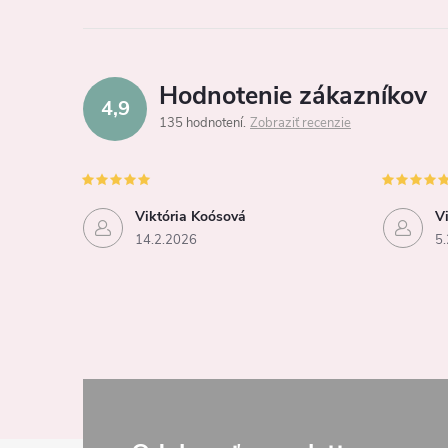
l
Hodnotenie zákazníkov
4,9
135 hodnotení
Zobraziť recenzie
i
Viktória Koósová
V
14.2.2026
5.
r