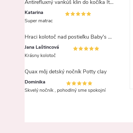
Antirefluxný vankúš klin do kočíka Italbaby - AcaroStop
Katarina
Super matrac
Hraci kolotoč nad postieľku Baby's only - Animals ružový
Jana Laštincová
Krásny kolotoč
Quax môj detský nočník Potty clay
Dominika
Skvelý nočník , pohodlný sme spokojní