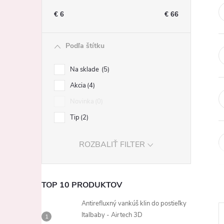
n
€
6
€
66
ý
Podľa štítku
p
Na sklade
5
a
Akcia
4
Novinka
0
n
Tip
2
e
ROZBALIŤ FILTER
l
TOP 10 PRODUKTOV
Antirefluxný vankúš klin do postieľky
Italbaby - Airtech 3D