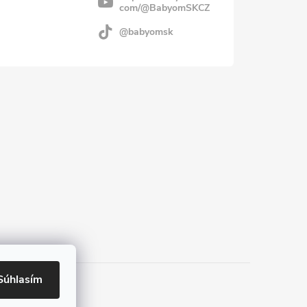
com/@BabyomSKCZ
@babyomsk
Súhlasím