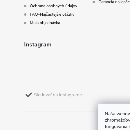
Garancia najlepše
Ochrana osobných údajov
FAQ–Najčastejšie otázky
Moja objednávka
Instagram
Sledovať na Instagrame
Naša webová
zhromažďova
fungovania 