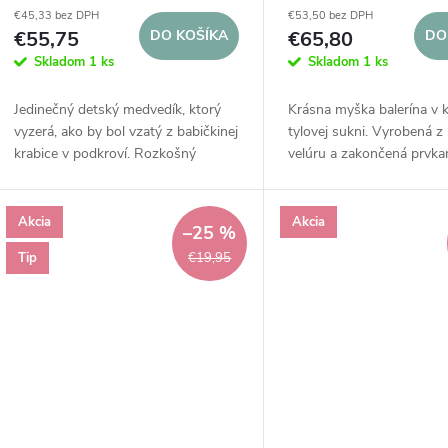
o
d
€45,33 bez DPH
€53,50 bez DPH
€55,75
DO KOŠÍKA
€65,80
DO
d
Skladom
1 ks
Skladom
1 ks
u
u
Jedinečný detský medvedík, ktorý
Krásna myška balerína v 
k
vyzerá, ako by bol vzatý z babičkinej
tylovej sukni. Vyrobená 
k
krabice v podkroví. Rozkošný
velúru a zakončená prvkam
t
bavlnený medveď je ručne vyrobený,
béžových prúžkoch. Na u
t
zakončený masívnymi gombíkmi, s...
je vyšitý ozdobný zlatý f
o
znak.
Akcia
Akcia
–25 %
o
Tip
€19,95
v
v