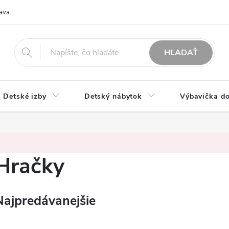
ava
O nás
Možnosti platby
Obchodné podmienky
Rekla
HĽADAŤ
Detské izby
Detský nábytok
Výbavička do
Hračky
Najpredávanejšie