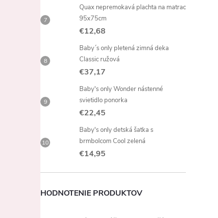
Quax nepremokavá plachta na matrac
95x75cm
€12,68
l
Baby´s only pletená zimná deka
Classic ružová
€37,17
Baby's only Wonder nástenné
svietidlo ponorka
€22,45
Baby's only detská šatka s
brmbolcom Cool zelená
i
€14,95
HODNOTENIE PRODUKTOV
r