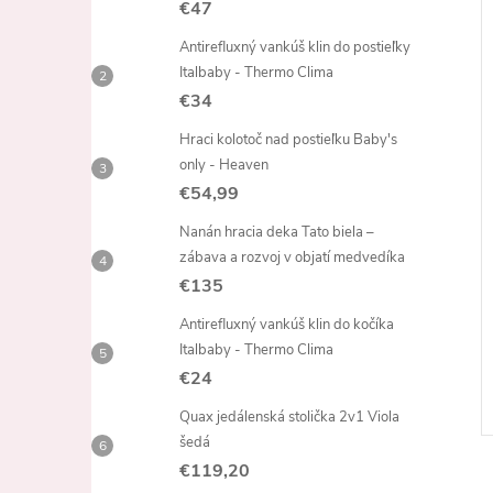
€47
Antirefluxný vankúš klin do postieľky
Italbaby - Thermo Clima
€34
Hraci kolotoč nad postieľku Baby's
only - Heaven
€54,99
Nanán hracia deka Tato biela –
zábava a rozvoj v objatí medvedíka
€135
Antirefluxný vankúš klin do kočíka
Italbaby - Thermo Clima
€24
Quax jedálenská stolička 2v1 Viola
šedá
€119,20