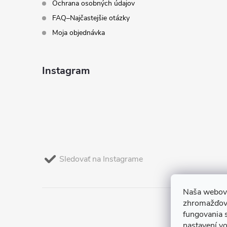
Ochrana osobných údajov
FAQ–Najčastejšie otázky
Moja objednávka
Instagram
Sledovať na Instagrame
Naša webová
zhromažďova
fungovania 
nastavení v