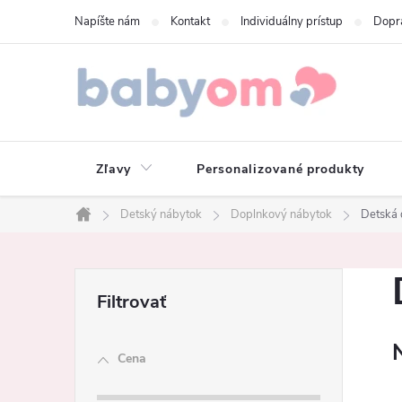
Prejsť
Napíšte nám
Kontakt
Individuálny prístup
Dopr
na
obsah
Zľavy
Personalizované produkty
Detský nábytok
Doplnkový nábytok
Detská
Domov
B
o
Cena
č