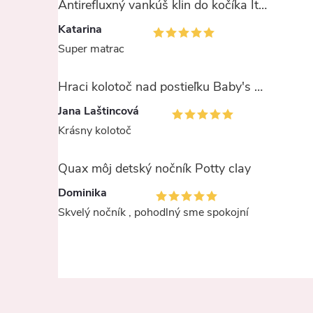
Antirefluxný vankúš klin do kočíka Italbaby - AcaroStop
Katarina
Super matrac
Hraci kolotoč nad postieľku Baby's only - Animals ružový
Jana Laštincová
Krásny kolotoč
Quax môj detský nočník Potty clay
i
Dominika
Skvelý nočník , pohodlný sme spokojní