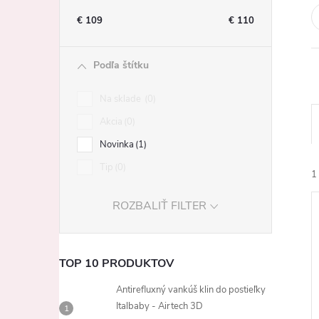
n
€
109
€
110
ý
Podľa štítku
p
Na sklade
0
a
Akcia
0
Novinka
1
n
Tip
0
1
e
ROZBALIŤ FILTER
l
TOP 10 PRODUKTOV
i
Antirefluxný vankúš klin do postieľky
i
Italbaby - Airtech 3D