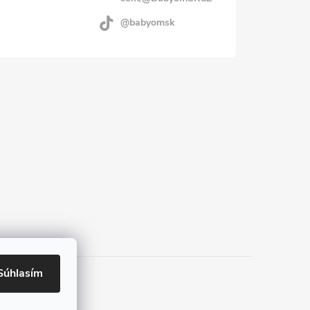
@babyomsk
Súhlasím