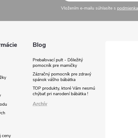
Vložením e-mailu súhlasíte s
podmienka
rmácie
Blog
Prebaľovací pult - Dôležitý
pomocník pre mamičky
Zázračný pomocník pre zdravý
žky
spánok vášho bábätka
TOP produkty, ktoré Vám nesmú
chýbať pri narodení bábätka !
y
Archív
hodu
ých
j ceny