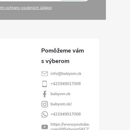
mi ochrany osobných údajov
info
@
babyom.sk
+421949017008
babyom.sk
babyom.sk/
+421949017008
https://www.youtube.
com/@BabyomSKCZ