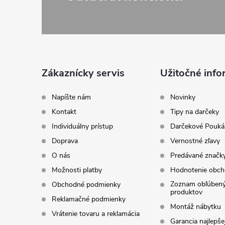
Z
á
p
ä
Zákaznícky servis
Užitočné info
t
Napíšte nám
Novinky
Kontakt
Tipy na darčeky
i
Individuálny prístup
Darčekové Pouká
Doprava
Vernostné zľavy
e
O nás
Predávané značk
Možnosti platby
Hodnotenie obc
Zoznam obľúben
Obchodné podmienky
produktov
Reklamačné podmienky
Montáž nábytku
Vrátenie tovaru a reklamácia
Garancia najlepše