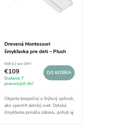
e
s
p
p
r
r
Drevená Montessori
o
šmykľavka pre deti – Plush
o
Nest, biela
d
€88,62 bez DPH
€109
d
DO KOŠÍKA
Dodanie 7
u
pracovných dní
u
k
Objavte bezpečný a štýlový spôsob,
k
ako spestriť detský svet. Detská
t
šmykľavka prináša zábavu, pohyb aj
t
rozvoj motoriky do každého
interiéru. Pohodlné schodíky s
o
madlami umožňujú...
o