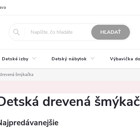
ava
O nás
Možnosti platby
Obchodné podmienky
Rekla
HĽADAŤ
Detské izby
Detský nábytok
Výbavička do
 drevená šmýkačka
Detská drevená šmýka
Najpredávanejšie