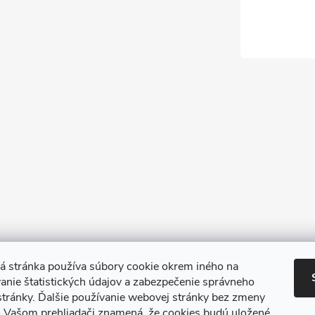
 stránka používa súbory cookie okrem iného na
nie štatistických údajov a zabezpečenie správneho
TIk Tok
Instagram
Facebook
stránky. Ďalšie používanie webovej stránky bez zmeny
o Vašom prehliadači znamená, že cookies budú uložené