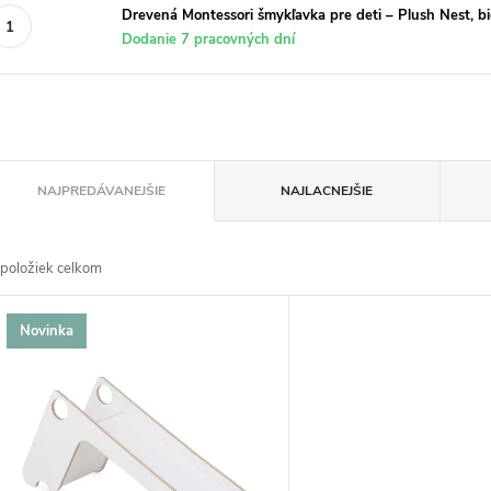
Drevená Montessori šmykľavka pre deti – Plush Nest, bi
Dodanie 7 pracovných dní
R
NAJPREDÁVANEJŠIE
NAJLACNEJŠIE
a
položiek celkom
d
V
Novinka
e
ý
n
p