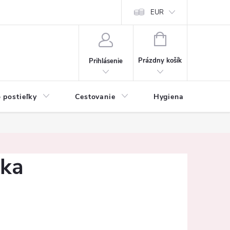
mačné podmienky
Vrátenie tovaru a reklamácia
EUR
Ochrana osobných ú
NÁKUPNÝ
KOŠÍK
Prázdny košík
Prihlásenie
 postieľky
Cestovanie
Hygiena
K
čka