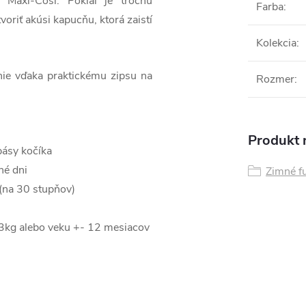
Maxi-Cosi. Pokiaľ je trochu
Farba
:
voriť akúsi kapucňu, ktorá zaistí
Kolekcia
:
nie vďaka praktickému zipsu na
Rozmer
:
Produkt n
pásy kočíka
né dni
Zimné f
 (na 30 stupňov)
13kg alebo veku +- 12 mesiacov