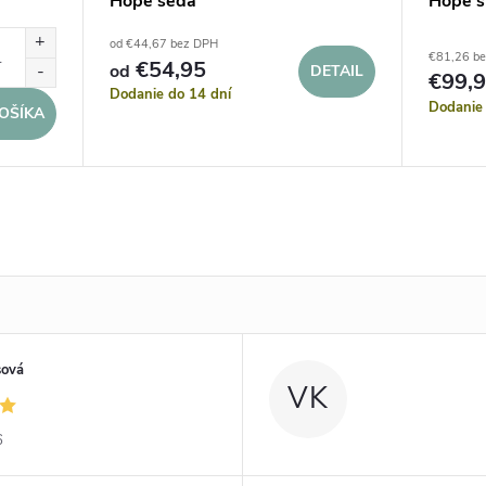
Hope šedá
Hope s
od €44,67 bez DPH
€81,26 b
€54,95
od
DETAIL
€99,
Dodanie do 14 dní
Dodanie 
OŠÍKA
sová
VK
6