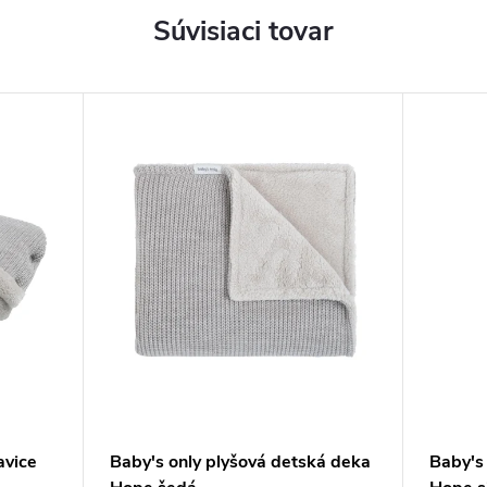
Súvisiaci tovar
avice
Baby's only plyšová detská deka
Baby's 