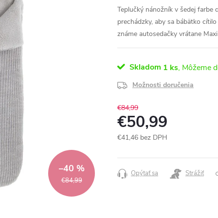
Teplučký nánožník v šedej farbe
prechádzky, aby sa bábätko cítil
známe autosedačky vrátane Maxi
Skladom
1 ks
Možnosti doručenia
€84,99
€50,99
€41,46 bez DPH
Jednotková
cena:
–40 %
Opýtať sa
Strážiť
€84,99