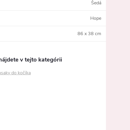
Šedá
Hope
86 x 38 cm
ájdete v tejto kategórii
usaky do kočíka