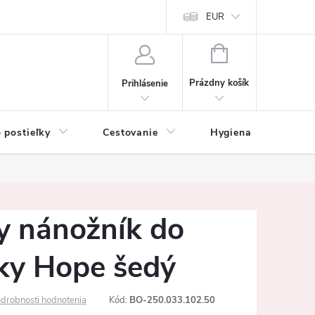
mačné podmienky
Vrátenie tovaru a reklamácia
EUR
Ochrana osobných ú
NÁKUPNÝ
KOŠÍK
Prázdny košík
Prihlásenie
 postieľky
Cestovanie
Hygiena
K
y nánožník do
ky Hope šedý
drobnosti hodnotenia
Kód:
BO-250.033.102.50