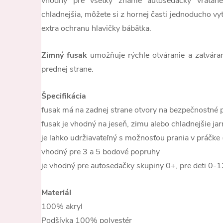
vhodný pre všetky známe autosedačky vrátane 
chladnejšia, môžete si z hornej časti jednoducho vyt
extra ochranu hlavičky bábätka.
Zimný fusak
umožňuje rýchle otváranie a zatvára
prednej strane.
Špecifikácia
fusak má na zadnej strane otvory na bezpečnostné 
fusak je vhodný na jeseň, zimu alebo chladnejšie jar
je ľahko udržiavateľný s možnosťou prania v práčke
vhodný pre 3 a 5 bodové popruhy
je vhodný pre autosedačky skupiny 0+, pre deti 0-
Materiál
100% akryl
Podšívka 100% polyestér