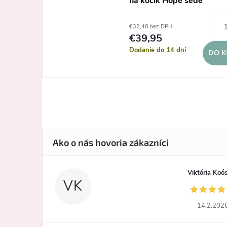
na kočík Hope šedé
€32,48 bez DPH
€39,95
Dodanie do 14 dní
DO K
Viktória Koó
VK
14.2.202