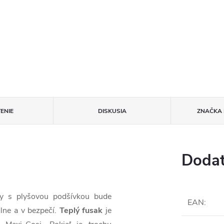
ENIE
DISKUSIA
ZNAČKA
Dodat
y s plyšovou podšívkou bude
EAN
:
dlne a v bezpečí.
Teplý fusak
je