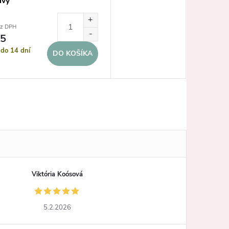
ivý
ez DPH
95
do 14 dní
DO KOŠÍKA
Viktória Koósová
5.2.2026