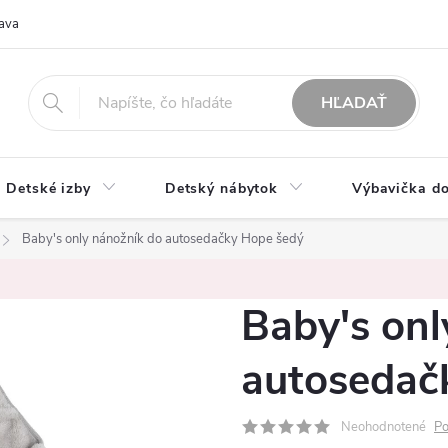
ava
O nás
Možnosti platby
Obchodné podmienky
Rekla
HĽADAŤ
Detské izby
Detský nábytok
Výbavička do
Baby's only nánožník do autosedačky Hope šedý
Baby's onl
autosedač
Neohodnotené
Po