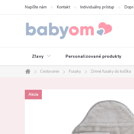
Prejsť
Napíšte nám
Kontakt
Individuálny prístup
Dopr
na
obsah
Zľavy
Personalizované produkty
Cestovanie
Fusaky
Zimné fusaky do kočíka
Domov
Akcia