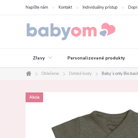
Prejsť
Napíšte nám
Kontakt
Individuálny prístup
Dopr
na
obsah
Zľavy
Personalizované produkty
Oblečenie
Detské body
Baby´s only Bio ba
Domov
Akcia