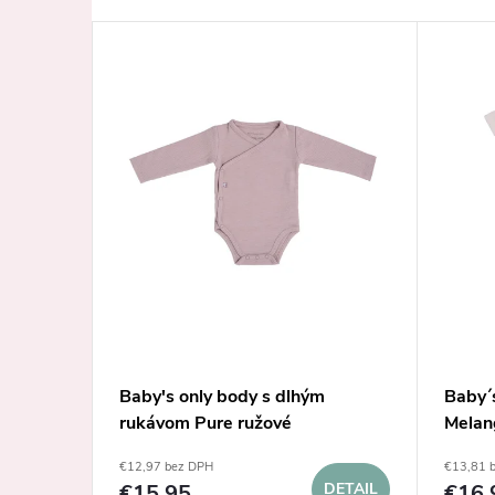
Baby's only body s dlhým
Baby´
rukávom Pure ružové
Melan
€12,97 bez DPH
€13,81 
DETAIL
€15,95
DETAIL
€16,