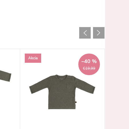
Akcia
–40 %
€19,99