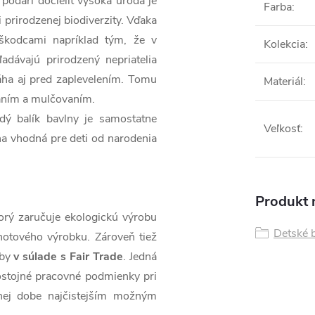
podarí docieliť vysoká úroda je
Farba
:
 prirodzenej biodiverzity. Vďaka
škodcami napríklad tým, že v
Kolekcia
:
ľadávajú prirodzený nepriatelia
ha aj pred zaplevelením. Tomu
Materiál
:
aním a mulčovaním.
dý balík bavlny je samostatne
Veľkosť
:
na vhodná pre deti od narodenia
Produkt n
torý zaručuje ekologickú výrobu
Detské 
hotového výrobku. Zároveň tiež
oby
v súlade s Fair Trade
. Jedná
stojné pracovné podmienky pri
snej dobe najčistejším možným