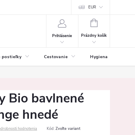
mačné podmienky
Vrátenie tovaru a reklamácia
EUR
Ochrana osobných ú
NÁKUPNÝ
KOŠÍK
Prázdny košík
Prihlásenie
 postieľky
Cestovanie
Hygiena
K
y Bio bavlnené
nge hnedé
drobnosti hodnotenia
Kód:
Zvoľte variant