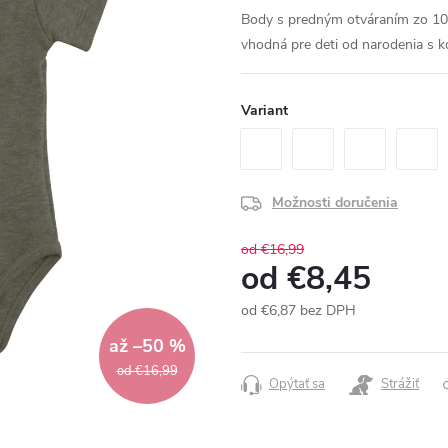
Body s predným otváraním zo 100
vhodná pre deti od narodenia s k
Variant
Možnosti doručenia
od €16,99
od
€8,45
od
€6,87
bez DPH
Jednotková
až –50 %
cena:
od €16,99
Opýtať sa
Strážiť