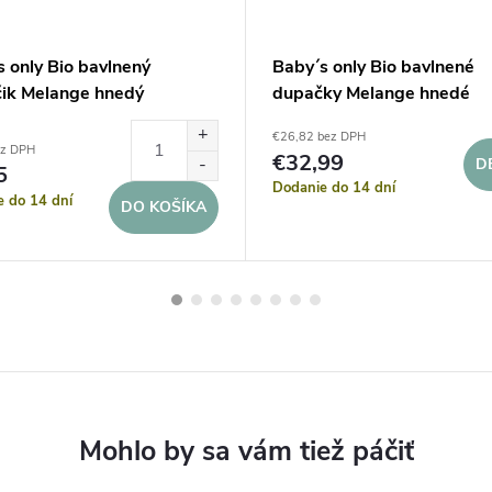
 only Bio bavlnený
Baby´s only Bio bavlnené
áčik Melange hnedý
dupačky Melange hnedé
€26,82 bez DPH
ez DPH
€32,99
D
5
Dodanie do 14 dní
e do 14 dní
DO KOŠÍKA