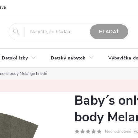
ava
O nás
Možnosti platby
Obchodné podmienky
Rekla
HĽADAŤ
Detské izby
Detský nábytok
Výbavička do
vlnené body Melange hnedé
Baby´s onl
body Mela
Neohodnotené
Po