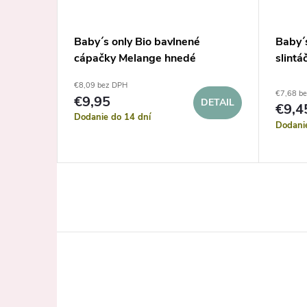
 čiapka
Baby´s only Bio bavlnené
Baby´s
cápačky Melange hnedé
slint
€8,09 bez DPH
€7,68 b
€9,95
DETAIL
DETAIL
€9,4
Dodanie do 14 dní
Dodani