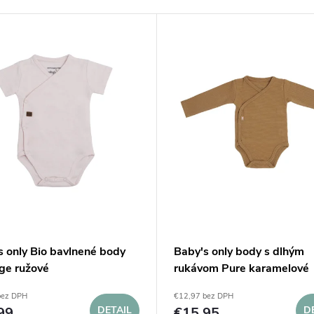
s only Bio bavlnené body
Baby's only body s dlhým
ge ružové
rukávom Pure karamelové
bez DPH
€12,97 bez DPH
99
DETAIL
€15,95
D