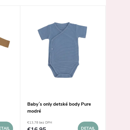
Akcia
Baby´s only detské body Pure
Nanán b
modré
potlačo
€13,78 bez DPH
€7,93 bez 
ETAIL
€16,95
DETAIL
€9,75