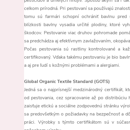
pesticídov a umelých hnojív. Spôsob akým sa i tak 
celkom prírodná. Pri pestovaní sa používajú znalosti
tomu sú farmári schopní ochrániť bavlnu pred 
blízkosti bavlny vysadia určité plodiny, ktoré vyh
škodcov. Pestovanie viac druhov pohromade pomá
sa predchádza aj efektívnym zavlažovaním, okopáv
Počas pestovania sú rastliny kontrolované a kaž
certifikovaný. Vďaka takému pestovaniu je bio bavl
a aj pre ľudí s kožnými problémami a alergiami.
Global Organic Textile Standard (GOTS)
Jedná sa o najprísnejší medzinárodný certifikát, k
od pestovania, cez spracovanie až po distribúciu 
zaisťuje etickú a sociálne zodpovednú stránku výr
sa predovšetkým o požiadavky na bezpečnosť a dô
práci. Výrobky s týmto certifikátom sú v súča