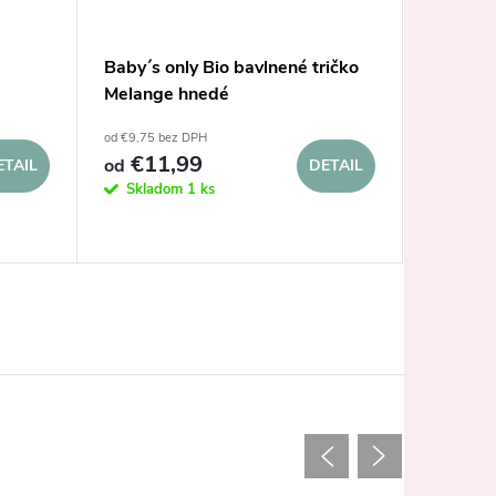
Baby´s only Bio bavlnené tričko
Baby´s 
Melange hnedé
nohavic
od €9,75 bez DPH
€16,25 be
€11,99
€19,9
od
ETAIL
DETAIL
Skladom
1 ks
Dodanie d