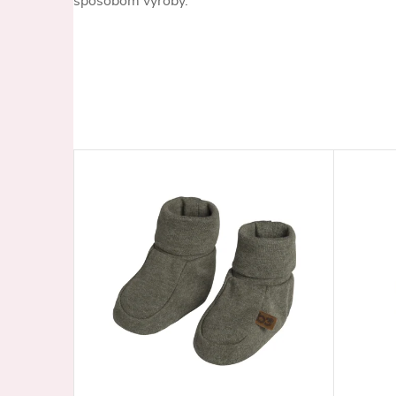
spôsobom výroby.
–39 %
€11,95