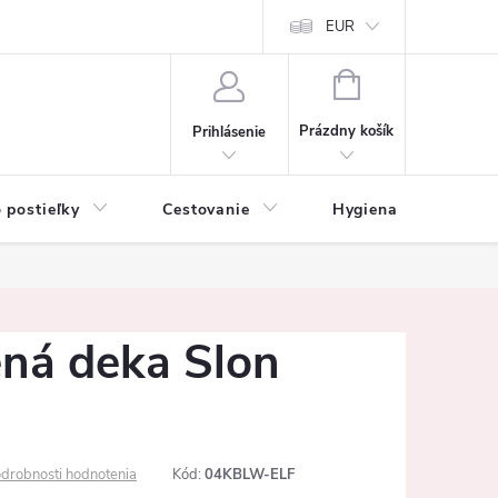
mačné podmienky
Vrátenie tovaru a reklamácia
EUR
Ochrana osobných ú
NÁKUPNÝ
KOŠÍK
Prázdny košík
Prihlásenie
 postieľky
Cestovanie
Hygiena
K
ená deka Slon
drobnosti hodnotenia
Kód:
04KBLW-ELF