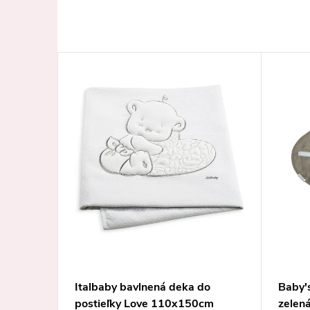
ská
Italbaby bavlnená deka do
Baby'
 kosť
postieľky Love 110x150cm
zelen