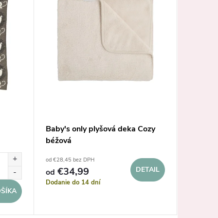
Baby's only plyšová deka Cozy
Quax pl
béžová
80x10
od €28,45 bez DPH
€22,68 be
€34,99
DETAIL
od
€27,9
Dodanie do 14 dní
Sklad
ŠÍKA