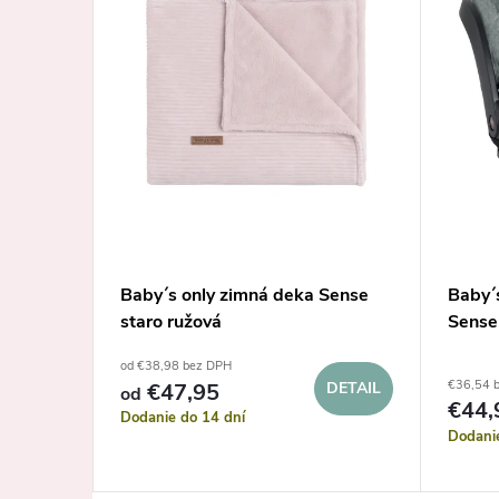
Sense
Baby´s only zimná deka Sense
Baby´s
staro ružová
Sense
od €38,98 bez DPH
€36,54 
DETAIL
€47,95
DETAIL
od
€44,
Dodanie do 14 dní
Dodani