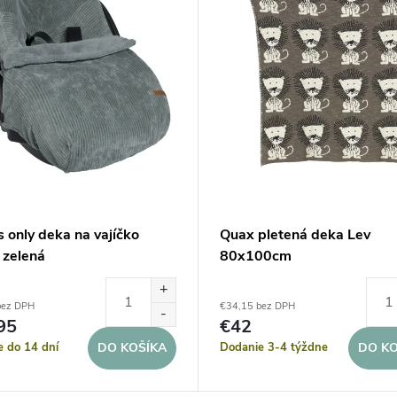
 only deka na vajíčko
Quax pletená deka Lev
 zelená
80x100cm
bez DPH
€34,15 bez DPH
95
€42
e do 14 dní
Dodanie 3-4 týždne
DO KOŠÍKA
DO KO