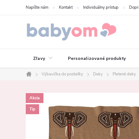
Prejsť
Napíšte nám
Kontakt
Individuálny prístup
Dopr
na
obsah
Zľavy
Personalizované produkty
Výbavička do postieľky
Deky
Pletené deky
Domov
Akcia
Tip