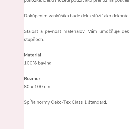
pokožke. Deku môžete použiť ako prehoz na postieľk
Dokúpením vankúšika bude deka slúžiť ako dekorácia
Stálosť a pevnosť materiálov, Vám umožňuje de
stupňoch.
Materiál
100% bavlna
Rozmer
80 x 100 cm
Spĺňa normy Oeko-Tex Class 1 štandard.