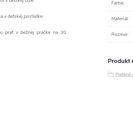
u v detskej izbe.
Farba
:
 v detskej postieľke.
Materiál
:
ku prať v bežnej práčke na 30
Rozmer
:
Produkt n
Pletené