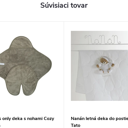
Súvisiaci tovar
s only deka s nohami Cozy
Nanán letná deka do posti
á
Tato