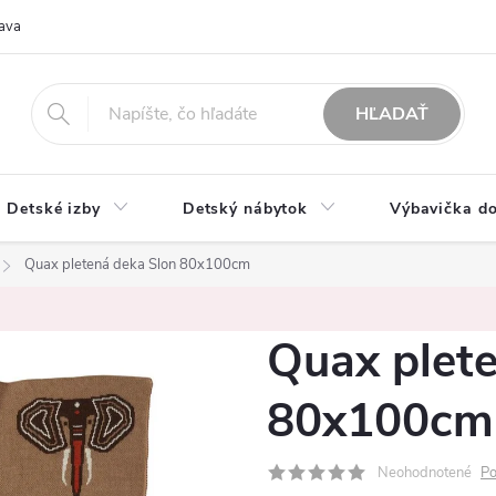
ava
O nás
Možnosti platby
Obchodné podmienky
Rekla
HĽADAŤ
Detské izby
Detský nábytok
Výbavička do
Quax pletená deka Slon 80x100cm
Quax plet
80x100cm
Neohodnotené
Po