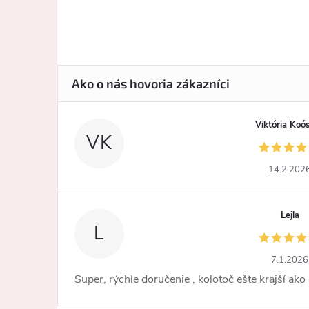
Viktória Koó
VK
14.2.202
Lejla
L
7.1.2026
Super, rýchle doručenie , kolotoč ešte krajší ako