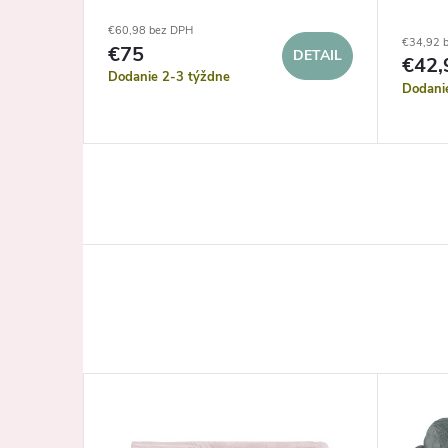
€60,98 bez DPH
€34,92 
€75
DETAIL
€42,
Dodanie 2-3 týždne
Dodani
KOŠÍKA