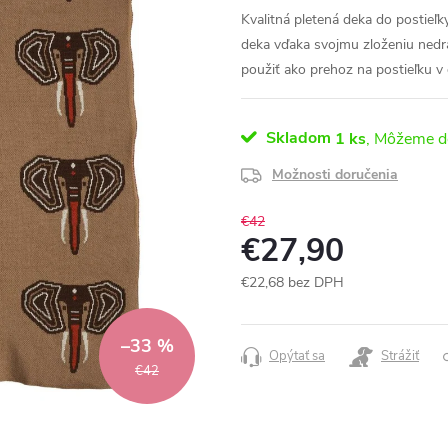
Kvalitná pletená deka do postieľ
deka vďaka svojmu zloženiu nedrá
použiť ako prehoz na postieľku v 
Skladom
1 ks
Možnosti doručenia
€42
€27,90
€22,68 bez DPH
Jednotková
cena:
–33 %
Opýtať sa
Strážiť
€42