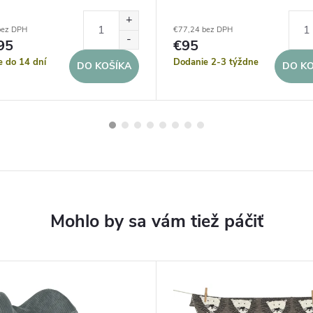
bez DPH
€77,24 bez DPH
95
€95
e do 14 dní
Dodanie 2-3 týždne
DO KOŠÍKA
DO KO