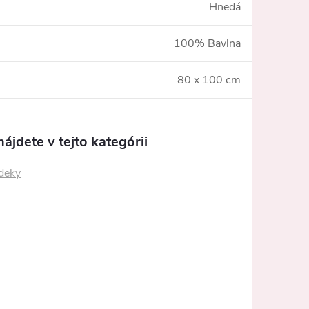
Hnedá
100% Bavlna
80 x 100 cm
ájdete v tejto kategórii
 deky