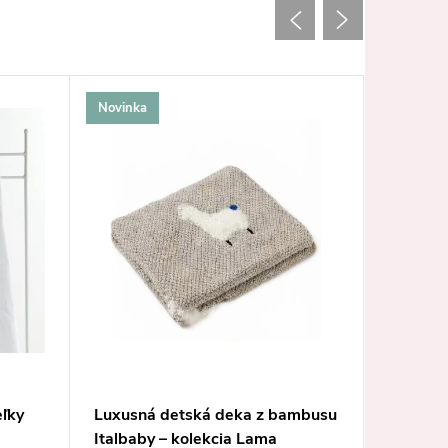
Novinka
eľky
Luxusná detská deka z bambusu
Caramel
Italbaby – kolekcia Lama
deka ru