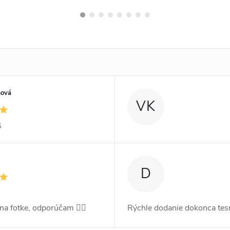
sová
VK
6
D
 na fotke, odporúčam 👍🏻
Rýchle dodanie dokonca tes