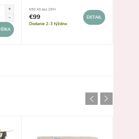
€80,49 bez DPH
€61,79 be
€99
€76
DETAIL
Dodanie 2-3 týždne
Dodanie 
ŠÍKA
pracovnýc
Akcia
Tip