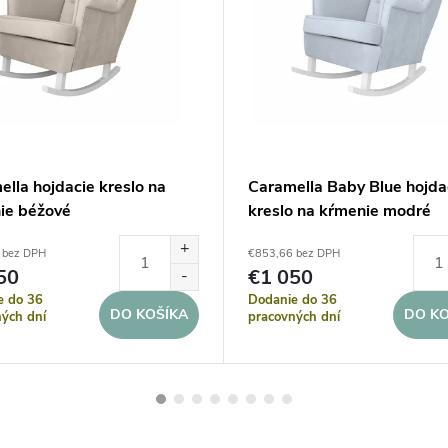
lla hojdacie kreslo na
Caramella Baby Blue hojda
ie béžové
kreslo na kŕmenie modré
 bez DPH
€853,66 bez DPH
50
€1 050
e do 36
Dodanie do 36
DO KOŠÍKA
DO KO
ých dní
pracovných dní