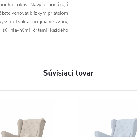
o mnoho rokov. Navyše ponúkajú
žete venovať blízkym priateľom
šším kvalita, originálne vzory,
ba sú hlavnými črtami každého
Súvisiaci tovar