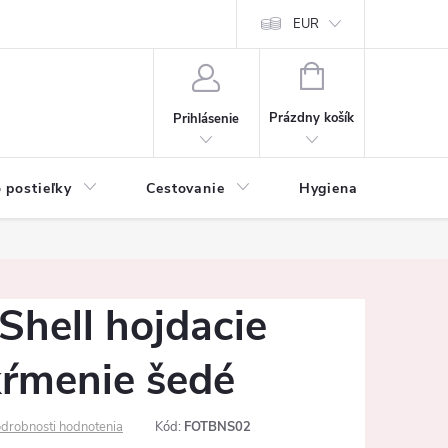
mačné podmienky
Vrátenie tovaru a reklamácia
EUR
Ochrana osobných ú
NÁKUPNÝ
KOŠÍK
Prázdny košík
Prihlásenie
 postieľky
Cestovanie
Hygiena
K
Shell hojdacie
kŕmenie šedé
drobnosti hodnotenia
Kód:
FOTBNS02