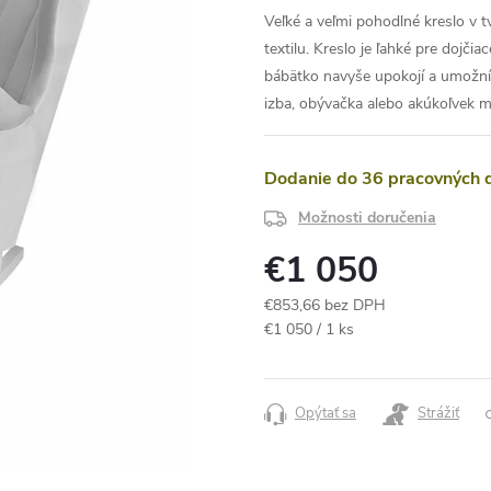
Veľké a veľmi pohodlné kreslo v 
textilu. Kreslo je ľahké pre dojč
bábätko navyše upokojí a umožní 
izba, obývačka alebo akúkoľvek m
Dodanie do 36 pracovných 
Možnosti doručenia
€1 050
€853,66 bez DPH
Jednotková
€1 050 / 1 ks
cena:
Opýtať sa
Strážiť