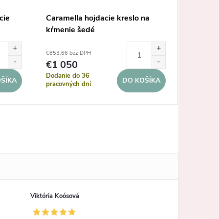
cie
Caramella hojdacie kreslo na
Micuna 
kŕmenie šedé
šedý
€853,66 bez DPH
€34,15 be
€1 050
€42
Dodanie do 36
Dodanie 
ŠÍKA
DO KOŠÍKA
pracovných dní
Viktória Koósová