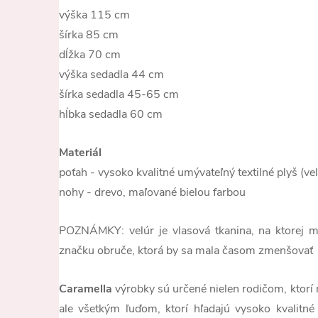
výška 115 cm
šírka 85 cm
dĺžka 70 cm
výška sedadla 44 cm
šírka sedadla 45-65 cm
hĺbka sedadla 60 cm
Materiál
poťah - vysoko kvalitné umývateľný textilné plyš (v
nohy - drevo, maľované bielou farbou
POZNÁMKY: velúr je vlasová tkanina, na ktorej m
značku obruče, ktorá by sa mala časom zmenšovať
Caramella
výrobky sú určené nielen rodičom, ktorí n
ale všetkým ľuďom, ktorí hľadajú vysoko kvalitné