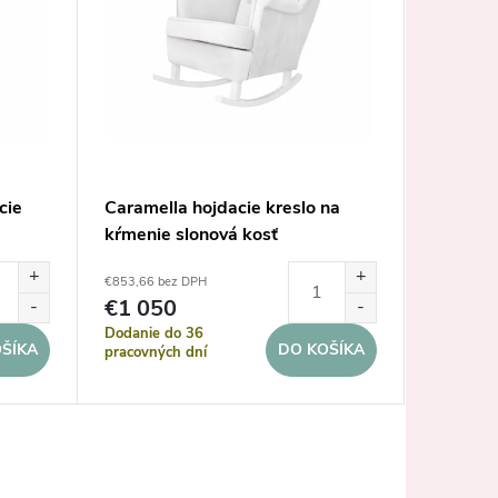
cie
Caramella hojdacie kreslo na
Caramel
kŕmenie slonová kosť
dospelý
€853,66 bez DPH
€877,24 b
€1 050
€1 07
Dodanie do 36
Dodanie 
ŠÍKA
DO KOŠÍKA
pracovných dní
pracovnýc