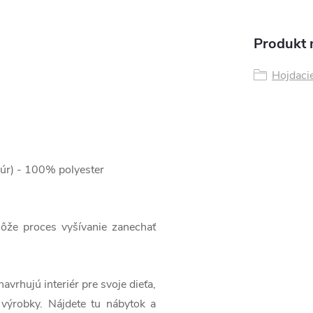
Produkt n
Hojdacie
elúr) - 100% polyester
ôže proces vyšívanie zanechať
avrhujú interiér pre svoje dieťa,
 výrobky. Nájdete tu nábytok a