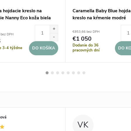
 hojdacie kreslo na
Caramella Baby Blue hojda
ie Nanny Eco koža biela
kreslo na kŕmenie modré
€853,66 bez DPH
 bez DPH
€1 050
6
Dodanie do 36
e 3-4 týždne
DO KOŠÍKA
DO KO
pracovných dní
sová
VK