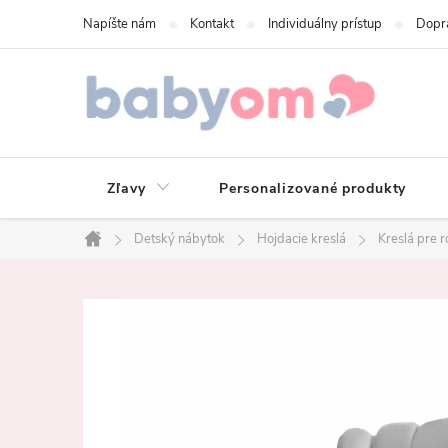
Prejsť
Napíšte nám
Kontakt
Individuálny prístup
Dopr
na
obsah
Zľavy
Personalizované produkty
Detský nábytok
Hojdacie kreslá
Kreslá pre r
Domov