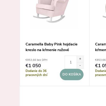
 deti De
Caramella Baby Pink hojdacie
Carame
kreslo na kŕmenie ružové
kŕmen
€853,66 bez DPH
€853,66
€1 050
€1 0
Dodanie do 36
Dodani
KOŠÍKA
DO KOŠÍKA
pracovných dní
pracovn