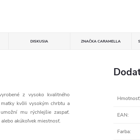
DISKUSIA
ZNAČKA
CARAMELLA
Dodat
vyrobené z vysoko kvalitného
Hmotnosť
e matky kvôli vysokým chrbtu a
umožní mu rýchlejšie zaspať.
EAN
:
a alebo akúkoľvek miestnosť.
Farba
: