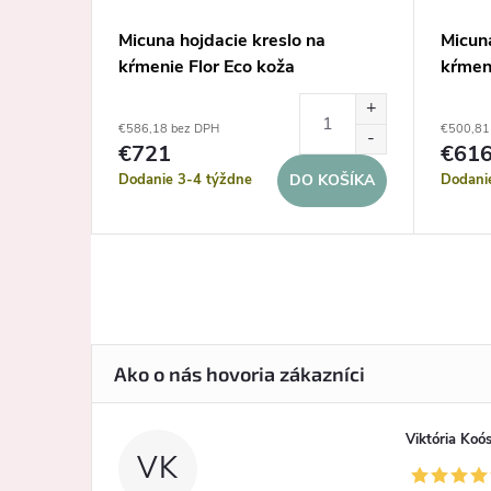
 Micuna
Micuna hojdacie kreslo na
Micuna
p grey
kŕmenie Flor Eco koža
kŕmen
€586,18 bez DPH
€500,81
DETAIL
€721
€61
Dodanie 3-4 týždne
Dodani
DO KOŠÍKA
Viktória Koó
VK