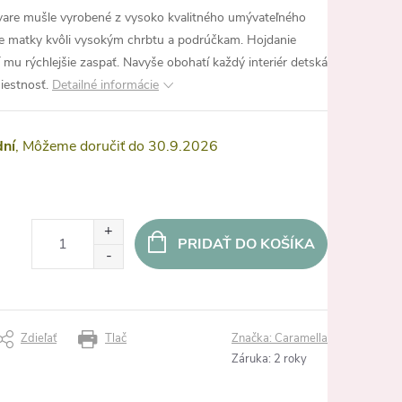
tvare mušle vyrobené z vysoko kvalitného umývateľného
iace matky kvôli vysokým chrbtu a podrúčkam. Hojdanie
mu rýchlejšie zaspať. Navyše obohatí každý interiér detská
iestnosť.
Detailné informácie
dní
30.9.2026
PRIDAŤ DO KOŠÍKA
Zdieľať
Tlač
Značka:
Caramella
Záruka
:
2 roky