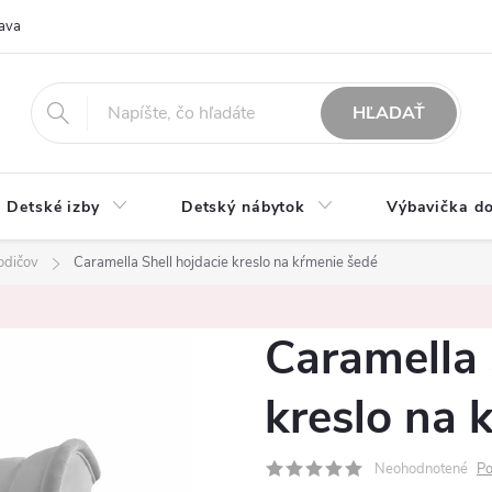
ava
O nás
Možnosti platby
Obchodné podmienky
Rekla
HĽADAŤ
Detské izby
Detský nábytok
Výbavička do
odičov
Caramella Shell hojdacie kreslo na kŕmenie šedé
Caramella 
kreslo na 
Neohodnotené
Po