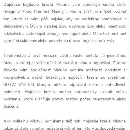
Dojčiace hojdacie kreslá
Micuna vám ponúkajú širokú škálu
designov: Flow, Comfort, Nanny a Moom, takže si môžete vybrať
ten, ktorý sa vám páči najviac, aby sa perfektne kombinoval s
dekoratívnym štýlom detskej izby, obývacej izby alebo miestnosti
kdekoľvek chcete dojčiť alebo jemne hojdať dieťa. Máte tiež možnosť
vybrať si čalúnenie alebo povrchovú úpravu hojdacieho kresla.
Tehotenstvo a prvé mesiace života vášho dieťaťa sú jedinečnou
fázou, v ktorej je veľmi dôležité starať o seba a odpočívať. Z tohto
dôvodu vám spoločnosť Micuna ponúka možnosť objednať si
ktorejkoľvek z našich laktačných hojdacích kresiel so systémom
SLOW SYSTEM, ktorým môžete odpočívať v troch pohodlných
polohách. Hojdacie kreslo možno automaticky sklopiť vďaka
ovládanie, ktoré uľahčuje pohyb matiek počas tehotenstva alebo
dojčenia.
Ako voliteľnú výbavu ponúkame tiež mini hojdacie kreslá Micuna,
takže až dieťa vyrastie, môžete si vybrať ten, ktorý zodpovedá vašim