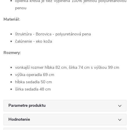
opierka kresla je tiež vyplnená 100% jemnou polyuretánovou
penou
Materiál:
štruktúra - Borovica - polyuretánová pena
čalúnenie - eko koža
Rozmery:
vonkajší rozmer hĺbka 82 cm, šírka 74 cm s výškou 99 cm
výška operadla 69 cm
hĺbka sedadla 50 cm
šírka sedadla 48 cm
Parametre produktu
Hodnotenie