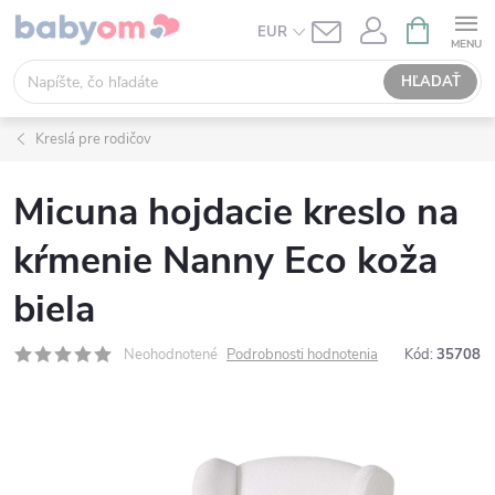
Prejsť
NÁKUPN
EUR
KOŠÍK
na
obsah
HĽADAŤ
Kreslá pre rodičov
Micuna hojdacie kreslo na
kŕmenie Nanny Eco koža
biela
Neohodnotené
Podrobnosti hodnotenia
Kód:
35708