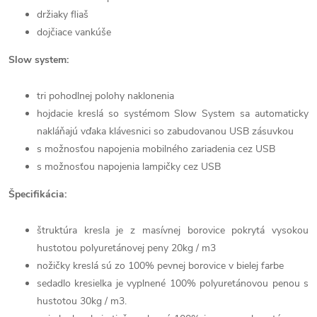
držiaky fliaš
dojčiace vankúše
Slow system:
tri pohodlnej polohy naklonenia
hojdacie kreslá so systémom Slow System sa automaticky
nakláňajú vďaka klávesnici so zabudovanou USB zásuvkou
s možnosťou napojenia mobilného zariadenia cez USB
s možnosťou napojenia lampičky cez USB
Špecifikácia:
štruktúra kresla je z masívnej borovice pokrytá vysokou
hustotou polyuretánovej peny 20kg / m3
nožičky kreslá sú zo 100% pevnej borovice v bielej farbe
sedadlo kresielka je vyplnené 100% polyuretánovou penou s
hustotou 30kg / m3.