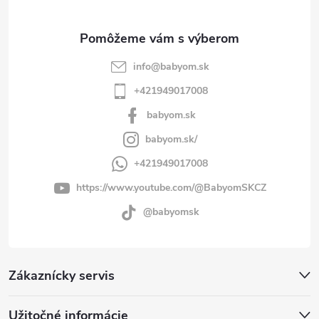
e
info
@
babyom.sk
+421949017008
babyom.sk
babyom.sk/
+421949017008
https://www.youtube.com/@BabyomSKCZ
@babyomsk
Zákaznícky servis
Užitočné informácie