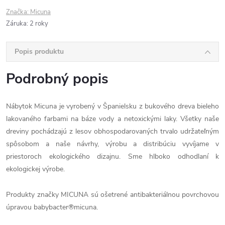
Značka:
Micuna
Záruka
:
2 roky
Popis produktu
Podrobný popis
Nábytok Micuna je vyrobený v Španielsku z bukového dreva bieleho
lakovaného farbami na báze vody a netoxickými laky. Všetky naše
dreviny pochádzajú z lesov obhospodarovaných trvalo udržateľným
spôsobom a naše návrhy, výrobu a distribúciu vyvíjame v
priestoroch ekologického dizajnu. Sme hlboko odhodlaní k
ekologickej výrobe.
Produkty značky MICUNA sú ošetrené antibakteriálnou povrchovou
úpravou babybacter®micuna.