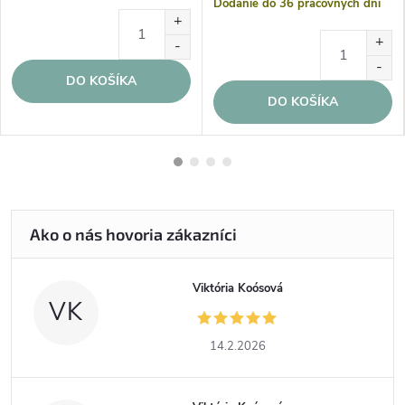
cena:
Dodanie do 36 pracovných dní
DO KOŠÍKA
DO KOŠÍKA
Viktória Koósová
VK
14.2.2026