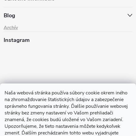
Blog
Archív
Instagram
Naša webová stránka používa súbory cookie okrem iného
na zhromažďovanie štatistických údajov a zabezpečenie
Sledovať na Instagrame
správneho fungovania stránky. Ďalšie používanie webovej
stránky bez zmeny nastavení vo Vašom prehliadači
znamená, že cookies budú uložené vo Vašom zariadení.
TIk Tok
Instagram
Facebook
Upozorňujeme, že tieto nastavenia môžete kedykoľvek
zmeniť. Ďalším prechádzaním tohto webu vyjadrujete