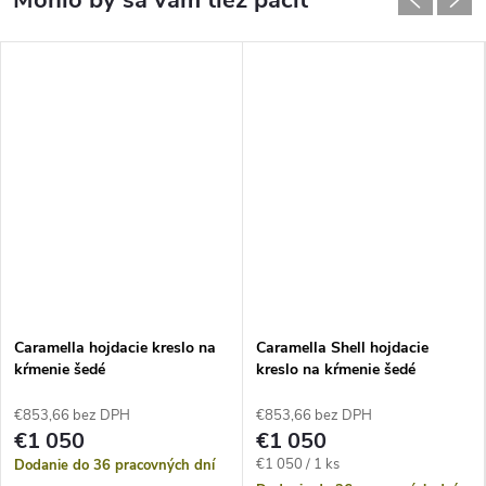
Caramella hojdacie kreslo na
Caramella Shell hojdacie
kŕmenie šedé
kreslo na kŕmenie šedé
€853,66 bez DPH
€853,66 bez DPH
€1 050
€1 050
Jednotková
€1 050 / 1 ks
Dodanie do 36 pracovných dní