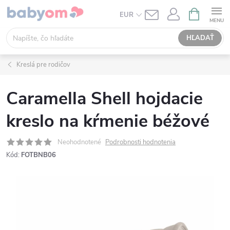
Prejsť
NÁKUPN
EUR
KOŠÍK
na
obsah
HĽADAŤ
Kreslá pre rodičov
Caramella Shell hojdacie
kreslo na kŕmenie béžové
Neohodnotené
Podrobnosti hodnotenia
Kód:
FOTBNB06