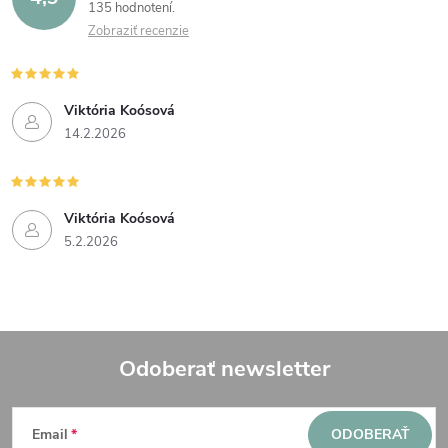
135 hodnotení
Zobraziť recenzie
Viktória Koósová
14.2.2026
Viktória Koósová
5.2.2026
Odoberať newsletter
Z
Email
ODOBERAŤ