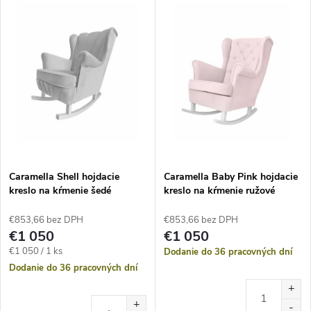
Caramella Shell hojdacie
Caramella Baby Pink hojdacie
kreslo na kŕmenie šedé
kreslo na kŕmenie ružové
€853,66 bez DPH
€853,66 bez DPH
€1 050
€1 050
Jednotková
€1 050 / 1 ks
Dodanie do 36 pracovných dní
cena:
Dodanie do 36 pracovných dní