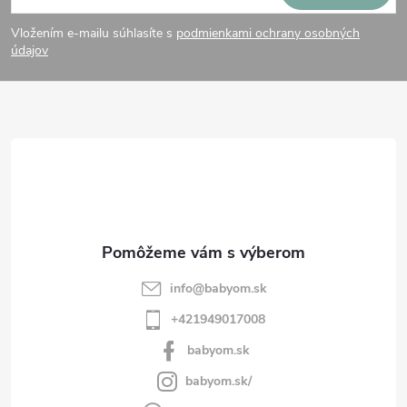
á
Vložením e-mailu súhlasíte s
podmienkami ochrany osobných
p
údajov
ä
t
i
e
info
@
babyom.sk
+421949017008
babyom.sk
babyom.sk/