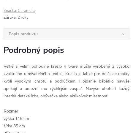
Značka:
Caramella
Záruka
:
2 roky
Popis produktu
Podrobný popis
Veľké a veľmi pohodlné kreslo v tvare mušle vyrobené z vysoko
kvalitného umývateľného textilu. Kreslo je ľahké pre dojčiace matky
kvôli vysokým chrbtu a podrúčkam. Hojdanie bábätko navyše
upokojí a umožní mu rýchlejšie zaspať. Navyše obohatí každý
interiér detská izba, obývačka alebo akúkoľvek miestnosť.
Rozmer
výška 115 cm
šírka 85 cm