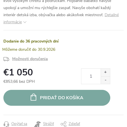
kvôli vysokým chrbtu a podrúčkam. Hojdanie bábätko navyše
upokojí a umožní mu rýchlejšie zaspať. Navyše obohatí každý
interiér detská izba, obývačka alebo akúkoľvek miestnosť.
Detailné
informácie
Dodanie do 36 pracovných dní
30.9.2026
Možnosti doručenia
€1 050
€853,66 bez DPH
Jednotková
cena:
PRIDAŤ DO KOŠÍKA
Opýtať sa
Strážiť
Zdieľať