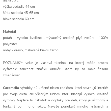
dĺžka 70 cm
výška sedadla 44 cm
šírka sedadla 45-65 cm
hĺbka sedadla 60 cm
Materiál
poťah - vysoko kvalitné umývateľný textilné plyš (velúr) - 100%
polyester
nohy - drevo, maľované bielou farbou
POZNÁMKY: velúr je vlasová tkanina, na ktorej môže proces
vyšívanie zanechať značku obruče, ktorá by sa mala časom
zmenšovať
Caramella
výrobky sú určené nielen rodičom, ktorí navrhujú interiér
pre svoje dieťa, ale všetkým ľuďom, ktorí hľadajú vysoko kvalitné
výrobky. Nájdete tu nábytok a doplnky pre deti, ktorý je užitočný a
funkčné po mnoho rokov. Navyše ponúkajú mnoho krásnych a