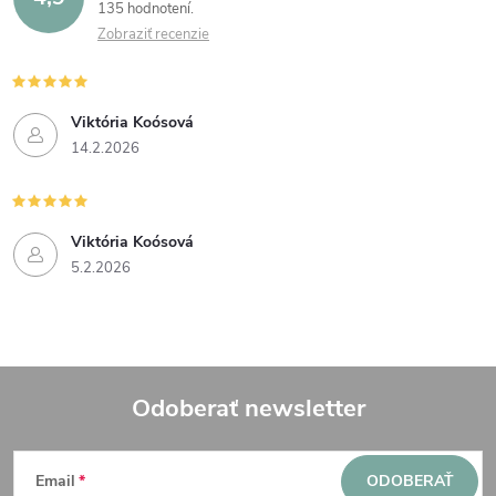
135 hodnotení
Zobraziť recenzie
Viktória Koósová
14.2.2026
Viktória Koósová
5.2.2026
Odoberať newsletter
Z
Email
ODOBERAŤ