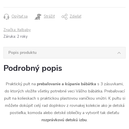
Opýtať sa
Strážiť
Zdieľať
Značka:
Italbaby
Záruka
:
2 roky
Popis produktu
Podrobný popis
Praktický pult na
prebaľovanie a kúpanie bábätka
s 3 zásuvkami,
do ktorých vložíte všetky potrebné veci Vášho bábätka. Prebaľovací
pult na kolieskach s praktickou plastovou vaničkou vnútri. K pultu si
môžete dokúpiť celý rad doplnkov z rovnakej kolekcie ako je detská
postieľka, komoda alebo detské obliečky a vytvoriť tak dieťaťu
rozprávkovú detskú izbu
.