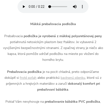
Mäkká prebaľovacia podložka
Prebaľovacia
podložka je vyrobená z mäkkej polyuretánovej peny
potiahnutá netoxickým plastom bez ftalátov. Je vybavená 2
vyvýšenými bezpečnostnými stranami. Z opačnej strany je niečo ako
kapsa, ktorá pomôže udržať podložku na mieste po vložení do
horného krytu.
Prebaľovacia podložka
je na pocit chladná, preto odporúčame
dokúpiť si
froté poťah
alebo praktickú
bavlnenú plienku
, ktoré sú z
príjemných a hrejivých materiálov a zaručí
dokonalý komfort pri
prebaľovaní bábätka
.
Pokiaľ Vám nevyhovuje na
prebaľovanie bábätka PVC podložka
,