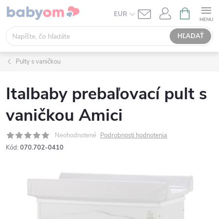
Prejsť
NÁKUPN
EUR
KOŠÍK
na
obsah
HĽADAŤ
Pulty s vaničkou
Italbaby prebaľovací pult s
vaničkou Amici
Neohodnotené
Podrobnosti hodnotenia
Kód:
070.702-0410