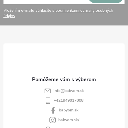
á
Vložením e-mailu súhlasíte s
podmienkami ochrany osobných
p
údajov
ä
t
i
e
info
@
babyom.sk
+421949017008
babyom.sk
babyom.sk/