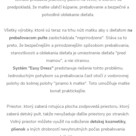
predpokladá, že matke uľahčí kúpanie, prebaľovanie a bezpečné a
pohodlné obliekanie dieťaťa.
Všetky výrobky, ktoré sú teraz na trhu núti matku aby s dieťaťom
na
prebaľovacom pulte
zaobchádzala "neprirodzene". Stáva sa to
preto, že bezpečnejším a prirodzenejším spôsobom prebaľovania,
starostlivosti a obliekania dieťaťa je umiestnenie dieťaťa "pred
mamou", a nie stranou.
Systém "Easy Dress"
predstavuje riešenie tohto problému.
Jednoduchým pohybom sa prebaľovacia časť otočí z vodorovnej
polohy do kolmej polohy "priamo k matke". Toto umožňuje matke
konať praktickejšie.
Priestor, ktorý zaberá rotujúca plocha zodpovedá priestoru, ktorý
zaberá detský pult, takže nevyžaduje ďalšie priestory po stranách.
Voľný priestor môžete využiť na odloženie
detskej kozmetiky,
plienok
a iných drobností nevyhnutných počas prebaľovania