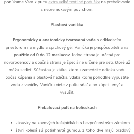
ponúkame Vám k pultu
extra veľké textilné podušky
na prebaľovanie
s nepremokavým povrchom.
Plastová vanička
Ergonomicky a anatomicky tvarovaná vaňa
s odkladacím
priestorom na mydlo a sprchový gél. Vanička je prispôsobiteľná na
použitie od 0 do 12 mesiacov
. Jedna strana je určená pre
novorodencov a opačná strana je špeciálne určené pre deti, ktoré už
môžu sedieť. Súčasťou je zátka, ktorou zamedzíte odtoku vodu
počas kúpania a plastová hadička, vďaka ktorej pohodlne vypustíte
vodu z vaničky. Vaničku viete z pultu sňať a po kúpeli umyť a
vysušiť.
Prebaľovací pult na kolieskach
zásuvky na kovových koľajničkách s bezpečnostným zámkom
štyri kolesá sú potiahnuté gumou, z toho dve majú brzdový