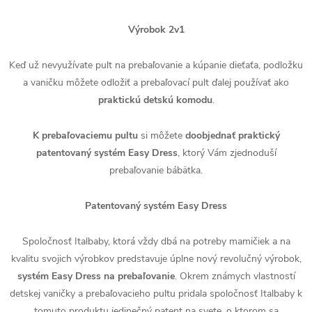
Výrobok 2v1
Keď už nevyužívate pult na prebaľovanie a kúpanie dieťaťa, podložku
a vaničku môžete odložiť a prebaľovací pult ďalej používať ako
praktickú detskú komodu
.
K prebaľovaciemu pultu
si môžete
doobjednať praktický
patentovaný
systém Easy Dress
, ktorý Vám zjednoduší
prebaľovanie bábätka.
Patentovaný systém Easy Dress
Spoločnosť Italbaby, ktorá vždy dbá na potreby mamičiek a na
kvalitu svojich výrobkov predstavuje úplne nový revolučný výrobok,
systém Easy Dress na prebaľovanie
. Okrem známych vlastností
detskej vaničky a prebaľovacieho pultu pridala spoločnosť Italbaby k
tomuto produktu jedinečný patent na svete, o ktorom sa