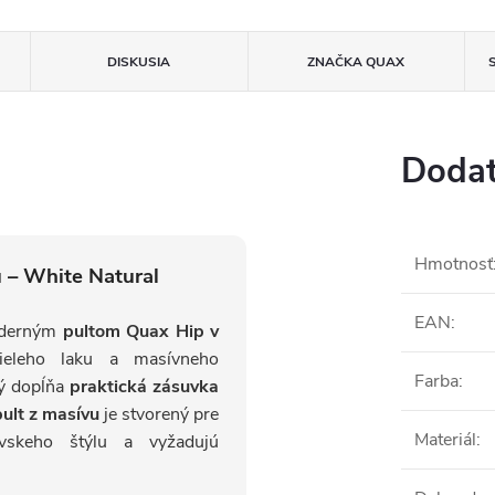
DISKUSIA
ZNAČKA
QUAX
Dodat
Hmotnosť
 – White Natural
EAN
:
moderným
pultom Quax Hip v
ieleho laku a masívneho
Farba
:
rý dopĺňa
praktická zásuvka
pult z masívu
je stvorený pre
Materiál
:
návskeho štýlu a vyžadujú