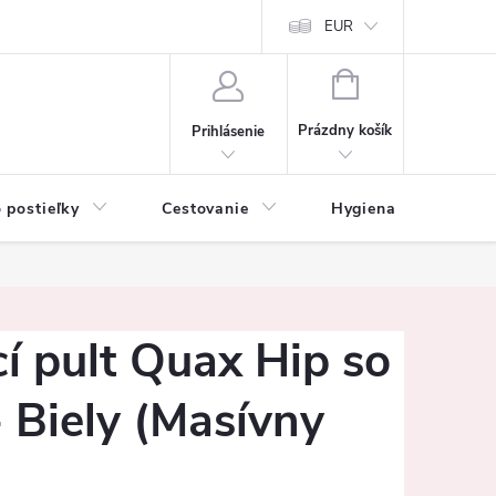
mačné podmienky
Vrátenie tovaru a reklamácia
EUR
Ochrana osobných ú
NÁKUPNÝ
KOŠÍK
Prázdny košík
Prihlásenie
 postieľky
Cestovanie
Hygiena
K
í pult Quax Hip so
 Biely (Masívny