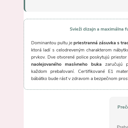
Svieži dizajn a maximálna 
Dominantou pultu je
priestranná zásuvka s t
ktorá ladí s celodreveným charakterom nábyt
prvkov. Dve otvorené police poskytujú priestor 
naolejovaného masívneho buka
zaručujú pe
každom prebaľovaní. Certifikované E1 mater
bábätko bude rásť v zdravom a bezpečnom prost
Prečo
Preb