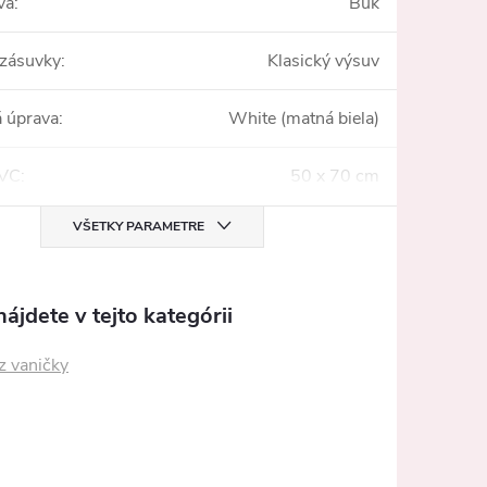
va
:
Buk
 zásuvky
:
Klasický výsuv
 úprava
:
White (matná biela)
PVC
:
50 x 70 cm
VŠETKY PARAMETRE
ájdete v tejto kategórii
z vaničky