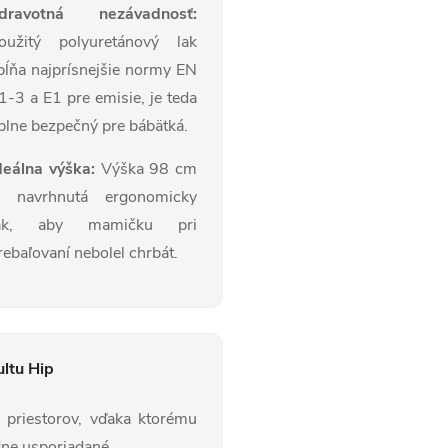
dravotná nezávadnosť:
oužitý polyuretánový lak
pĺňa najprísnejšie normy EN
1-3 a E1 pre emisie, je teda
plne bezpečný pre bábätká.
deálna výška:
Výška 98 cm
e navrhnutá ergonomicky
ak, aby mamičku pri
rebaľovaní nebolel chrbát.
ultu Hip
priestorov, vďaka ktorému
dne usporiadané.