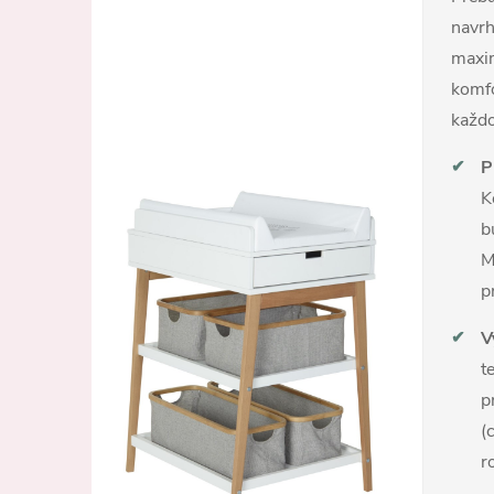
navr
maxi
komf
každo
✔
P
K
b
M
p
✔
V
t
p
(
r