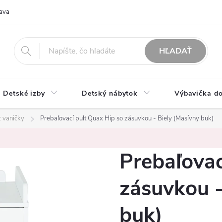
ava
O nás
Možnosti platby
Obchodné podmienky
Rekla
HĽADAŤ
Detské izby
Detský nábytok
Výbavička do
z vaničky
Prebaľovací pult Quax Hip so zásuvkou - Biely (Masívny buk)
Prebaľovac
zásuvkou -
buk)