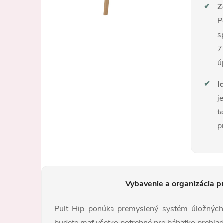
✔
Z
P
s
7
ú
✔
I
j
t
p
Vybavenie a organizácia p
Pult Hip ponúka premyslený systém úložných 
budete mať všetko potrebné pre bábätko prehľa