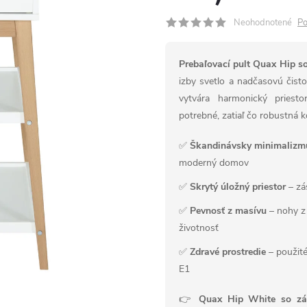
Neohodnotené
Po
Prebaľovací pult Quax Hip s
izby svetlo a nadčasovú čist
vytvára harmonický priest
potrebné, zatiaľ čo robustná k
✅
Škandinávsky minimalizm
moderný domov
✅
Skrytý úložný priestor
– zá
✅
Pevnosť z masívu
– nohy z 
životnosť
✅
Zdravé prostredie
– použité
E1
👉
Quax Hip White so zá