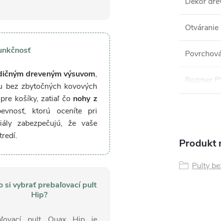
Dekor dre
Otváranie
funkčnosť
Povrchová
radičným dreveným výsuvom
,
Rozmer 
ku bez zbytočných kovových
pre košíky, zatiaľ čo
nohy z
vnosť, ktorú oceníte pri
iály zabezpečujú, že vaše
redí.
Produkt n
Pulty be
 si vybrať prebaľovací pult
Hip?
aľovací pult Quax Hip je