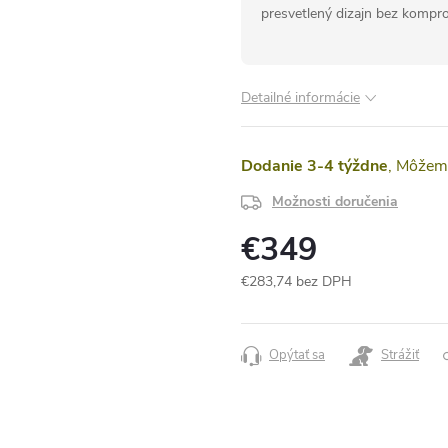
presvetlený dizajn bez kompro
Detailné informácie
Dodanie 3-4 týždne
Možnosti doručenia
€349
€283,74 bez DPH
Jednotková
cena:
Opýtať sa
Strážiť