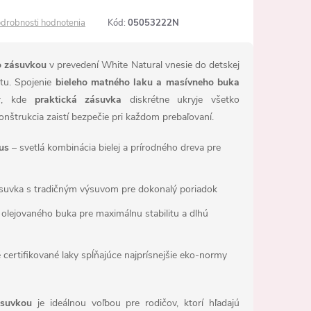
drobnosti hodnotenia
Kód:
05053222N
o zásuvkou
v prevedení White Natural vnesie do detskej
otu. Spojenie
bieleho matného laku a masívneho buka
or, kde
praktická zásuvka
diskrétne ukryje všetko
onštrukcia zaistí bezpečie pri každom prebaľovaní.
us
– svetlá kombinácia bielej a prírodného dreva pre
suvka s tradičným výsuvom pre dokonalý poriadok
olejovaného buka pre maximálnu stabilitu a dlhú
 certifikované laky spĺňajúce najprísnejšie eko-normy
suvkou
je ideálnou voľbou pre rodičov, ktorí hľadajú