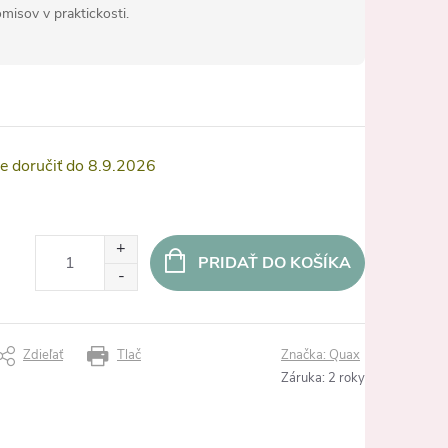
misov v praktickosti.
8.9.2026
PRIDAŤ DO KOŠÍKA
Zdieľať
Tlač
Značka:
Quax
Záruka
:
2 roky