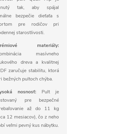
hnutý tak, aby spájal
málne bezpečie dieťaťa s
ortom pre rodičov pri
dennej starostlivosti.
rémiové materiály:
ombinácia masívneho
ukového dreva a kvalitnej
DF zaručuje stabilitu, ktorá
ri bežných pultoch chýba.
ysoká nosnosť:
Pult je
estovaný pre bezpečné
rebaľovanie až do 11 kg
cca 12 mesiacov), čo z neho
obí veľmi pevný kus nábytku.