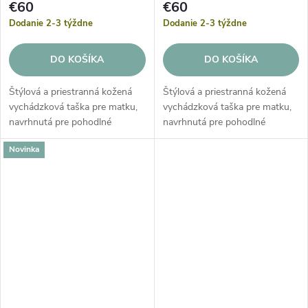
€60
€60
Dodanie 2-3 týždne
Dodanie 2-3 týždne
DO KOŠÍKA
DO KOŠÍKA
Štýlová a priestranná kožená
Štýlová a priestranná kožená
vychádzková taška pre matku,
vychádzková taška pre matku,
navrhnutá pre pohodlné
navrhnutá pre pohodlné
nosenie všetkých potrebných
nosenie všetkých potrebných
Novinka
vecí. Praktická kožená taška je
vecí. Praktická kožená taška je
vyrobená z vysoko kvalitnej...
vyrobená z vysoko kvalitnej...