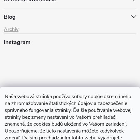
Blog
Archív
Instagram
Naša webová stránka používa súbory cookie okrem iného
na zhromažďovanie štatistických údajov a zabezpečenie
Sledovať na Instagrame
správneho fungovania stránky. Ďalšie používanie webovej
stránky bez zmeny nastavení vo Vašom prehliadači
znamená, že cookies budú uložené vo Vašom zariadení.
TIk Tok
Instagram
Facebook
Upozorňujeme, že tieto nastavenia môžete kedykoľvek
zmeniť. Ďalším prechádzaním tohto webu vyjadrujete