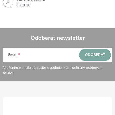
5.2.2026
v
ý
p
Odoberať newsletter
i
Z
s
Email
ODOBERAŤ
u
á
Vložením e-mailu súhlasíte s
podmienkami ochrany osobných
p
údajov
ä
t
i