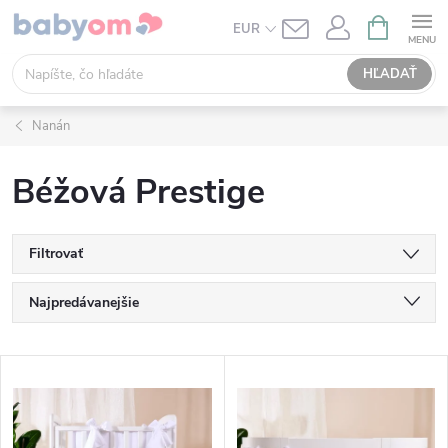
Prejsť
NÁKUPN
EUR
KOŠÍK
na
obsah
HĽADAŤ
Nanán
Béžová Prestige
Filtrovať
R
Najpredávanejšie
a
Najlacnejšie
V
Najdrahšie
d
ý
Abecedne