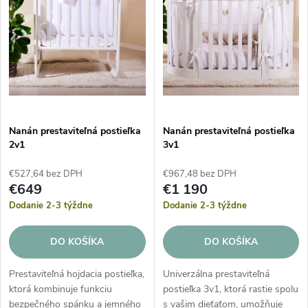
e
p
n
i
i
s
e
p
Nanán prestaviteľná postieľka
Nanán prestaviteľná postieľka
p
2v1
3v1
r
r
€527,64 bez DPH
€967,48 bez DPH
o
€649
€1 190
o
Dodanie 2-3 týždne
Dodanie 2-3 týždne
d
d
DO KOŠÍKA
DO KOŠÍKA
u
u
Prestaviteľná hojdacia postieľka,
Univerzálna prestaviteľná
k
ktorá kombinuje funkciu
postieľka 3v1, ktorá rastie spolu
bezpečného spánku a jemného
s vašim dieťaťom, umožňuje