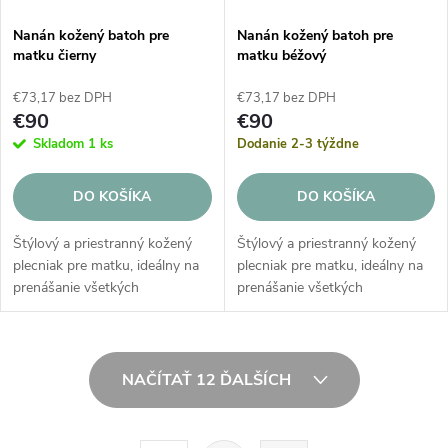
Nanán kožený batoh pre
Nanán kožený batoh pre
matku čierny
matku béžový
€73,17 bez DPH
€73,17 bez DPH
€90
€90
Skladom
1 ks
Dodanie 2-3 týždne
DO KOŠÍKA
DO KOŠÍKA
Štýlový a priestranný kožený
Štýlový a priestranný kožený
plecniak pre matku, ideálny na
plecniak pre matku, ideálny na
prenášanie všetkých
prenášanie všetkých
potrebných vecí pre vás a vaše
potrebných vecí pre vás a vaše
dieťa. Módny batoh pre
dieťa. Módny batoh pre
mamičky vyrobený z
mamičky vyrobený z
O
prvotriednej eko kože s...
prvotriednej eko kože s...
NAČÍTAŤ 12 ĎALŠÍCH
v