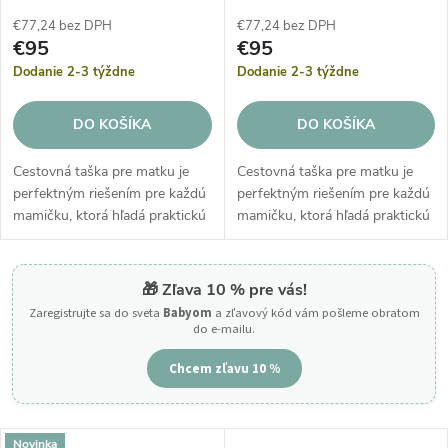
€77,24 bez DPH
€77,24 bez DPH
€95
€95
Dodanie 2-3 týždne
Dodanie 2-3 týždne
DO KOŠÍKA
DO KOŠÍKA
Cestovná taška pre matku je
Cestovná taška pre matku je
perfektným riešením pre každú
perfektným riešením pre každú
mamičku, ktorá hľadá praktickú
mamičku, ktorá hľadá praktickú
a elegantnú tašku na cesty.
a elegantnú tašku na cesty.
Taška do pôrodnice pre
Taška do pôrodnice pre
mamičku je vyrobená z eko
mamičku je vyrobená z eko
🎁 Zľava 10 % pre vás!
kože as...
kože as...
Zaregistrujte sa do sveta
Babyom
a zľavový kód vám pošleme obratom
do e-mailu.
Chcem zľavu 10 %
Novinka