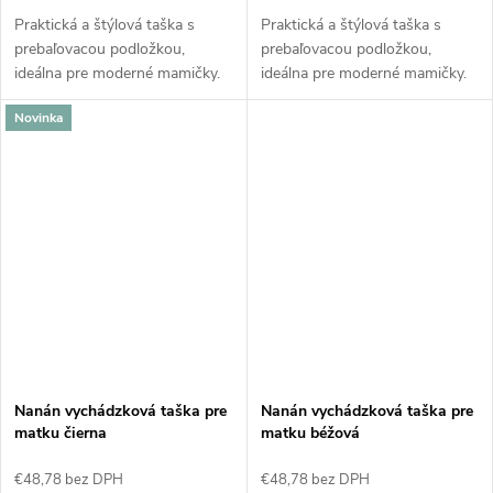
Praktická a štýlová taška s
Praktická a štýlová taška s
prebaľovacou podložkou,
prebaľovacou podložkou,
ideálna pre moderné mamičky.
ideálna pre moderné mamičky.
Moderná taška na kočík
Moderná taška na kočík
Novinka
poskytuje dostatok priestoru
poskytuje dostatok priestoru
pre všetky detské potreby a
pre všetky detské potreby a
obsahuje...
obsahuje...
Nanán vychádzková taška pre
Nanán vychádzková taška pre
matku čierna
matku béžová
€48,78 bez DPH
€48,78 bez DPH