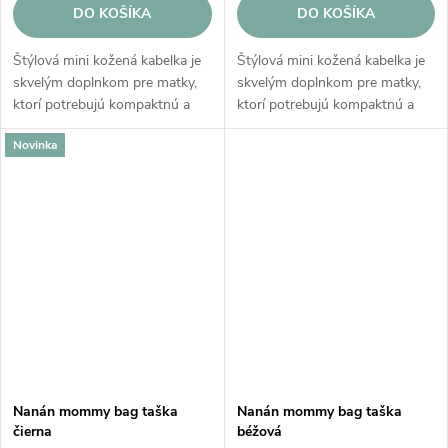
DO KOŠÍKA
DO KOŠÍKA
Štýlová mini kožená kabelka je
Štýlová mini kožená kabelka je
skvelým doplnkom pre matky,
skvelým doplnkom pre matky,
ktorí potrebujú kompaktnú a
ktorí potrebujú kompaktnú a
praktickú tašku na každodennú
praktickú tašku na každodennú
Novinka
nosenie, ktoré sa zmestí do
nosenie, ktoré sa zmestí do
väčšej tašky alebo kočíka a...
väčšej tašky alebo kočíka a...
Nanán mommy bag taška
Nanán mommy bag taška
čierna
béžová