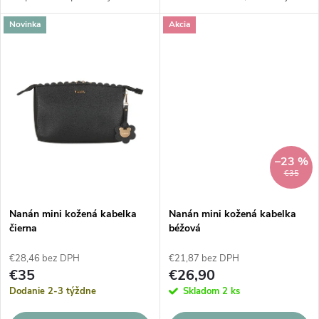
k
t
hojdania pre bábätko, s
jednoduchú transformáciu na
Novinka
Akcia
možnosťou prestavby na
mini postieľku, detskú postieľku
t
klasickú postieľku s kolieskami ,
alebo detské kresielka.
o
ktorú tiež...
o
v
v
–23 %
€35
Nanán mini kožená kabelka
Nanán mini kožená kabelka
čierna
béžová
€28,46 bez DPH
€21,87 bez DPH
€35
€26,90
Dodanie 2-3 týždne
Skladom
2 ks