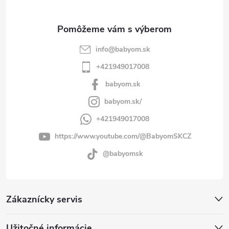
e
info
@
babyom.sk
+421949017008
babyom.sk
babyom.sk/
+421949017008
https://www.youtube.com/@BabyomSKCZ
@babyomsk
Zákaznícky servis
Užitočné informácie