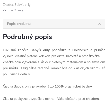
Značka:
Baby's only
Záruka
:
2 roky
Popis produktu
Podrobný popis
Luxusná značka
Baby´s only
pochádza z Holandska a prináša
vysoko kvalitné pletené kolekcie pre dieťa, batoľatá a predškoláka.
Značka bola vytvorená z lásky k pleteným materiálom a so zmyslom
pre módu. Originálne farebné kombinácie od klasických vzorov až
po luxusné detaily.
Čiapka Baby´s only je vyrobená zo
100% organickej bavlny.
Čiapka poskytne bezpečie a ochráni Vaše dieťatko pred chladom.