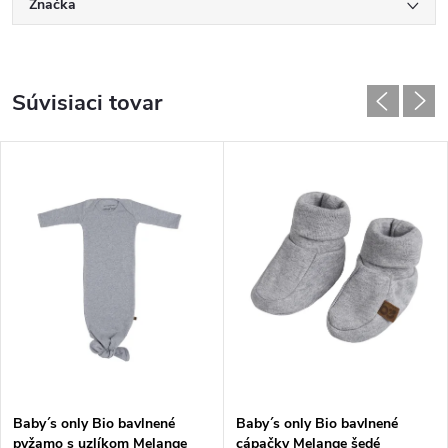
Značka
Súvisiaci tovar
Baby´s only Bio bavlnené
Baby´s only Bio bavlnené
pyžamo s uzlíkom Melange
cápačky Melange šedé