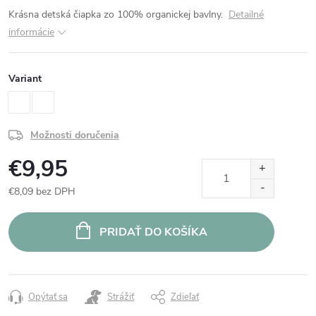
Krásna detská čiapka zo 100% organickej bavlny.
Detailné
informácie
Variant
Možnosti doručenia
€9,95
€8,09 bez DPH
Jednotková
cena:
PRIDAŤ DO KOŠÍKA
Opýtať sa
Strážiť
Zdieľať