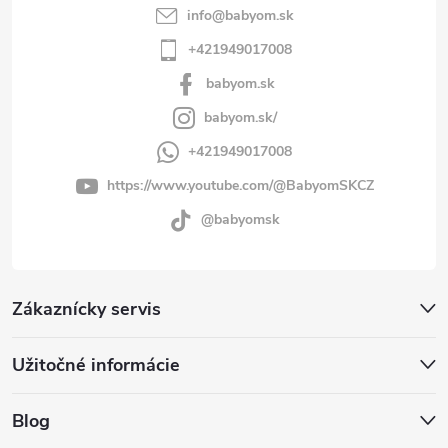
info
@
babyom.sk
+421949017008
babyom.sk
babyom.sk/
+421949017008
https://www.youtube.com/@BabyomSKCZ
@babyomsk
Zákaznícky servis
Užitočné informácie
Blog