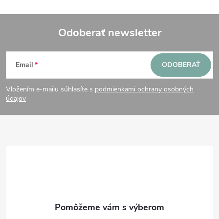
Odoberať newsletter
Z
Email
ODOBERAŤ
á
Vložením e-mailu súhlasíte s
podmienkami ochrany osobných
p
údajov
ä
t
i
e