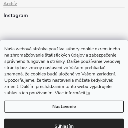
Archív
Instagram
Naša webová stránka používa súbory cookie okrem iného
na zhromažďovanie štatistických údajov a zabezpečenie
správneho fungovania stránky. Ďalšie používanie webovej
stránky bez zmeny nastavení vo Vašom prehliadači
znamená, že cookies budú uložené vo Vašom zariadení.
Sledovať na Instagrame
Upozorňujeme, že tieto nastavenia môžete kedykoľvek
zmeniť. Ďalším prechádzaním tohto webu vyjadrujete
TIk Tok
Instagram
Facebook
súhlas s ich používaním. Viac informácií
tu
.
Nastavenie
Copyright 2026
Babyom
. Všetky práva vyhradené.
Upraviť nastavenie
cookies
Súhlasím