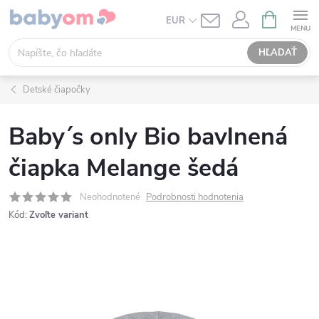
Prejsť
NÁKUPN
EUR
KOŠÍK
na
obsah
HĽADAŤ
Detské čiapočky
Baby´s only Bio bavlnená
čiapka Melange šedá
Neohodnotené
Podrobnosti hodnotenia
Kód:
Zvoľte variant