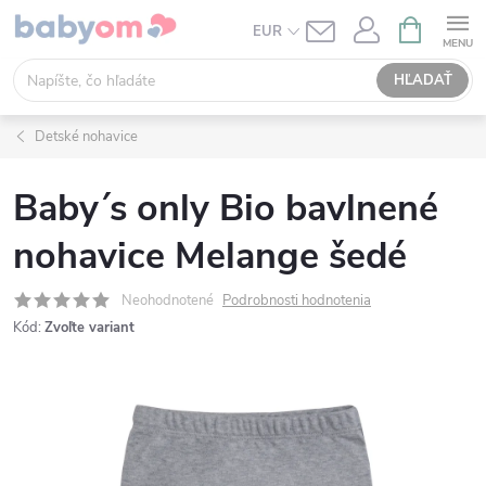
Prejsť
NÁKUPN
EUR
KOŠÍK
na
obsah
HĽADAŤ
Detské nohavice
Baby´s only Bio bavlnené
nohavice Melange šedé
Neohodnotené
Podrobnosti hodnotenia
Kód:
Zvoľte variant