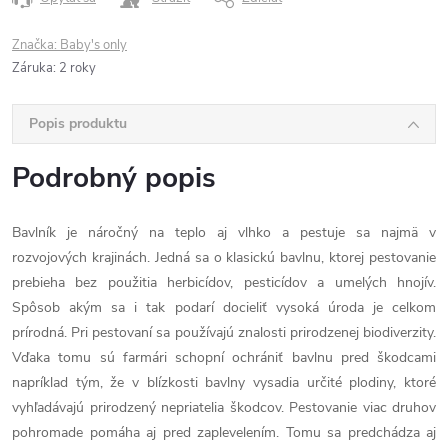
Značka:
Baby's only
Záruka
:
2 roky
Popis produktu
Podrobný popis
Bavlník je náročný na teplo aj vlhko a pestuje sa najmä v
rozvojových krajinách. Jedná sa o klasickú bavlnu, ktorej pestovanie
prebieha bez použitia herbicídov, pesticídov a umelých hnojív.
Spôsob akým sa i tak podarí docieliť vysoká úroda je celkom
prírodná. Pri pestovaní sa používajú znalosti prirodzenej biodiverzity.
Vďaka tomu sú farmári schopní ochrániť bavlnu pred škodcami
napríklad tým, že v blízkosti bavlny vysadia určité plodiny, ktoré
vyhľadávajú prirodzený nepriatelia škodcov. Pestovanie viac druhov
pohromade pomáha aj pred zaplevelením. Tomu sa predchádza aj