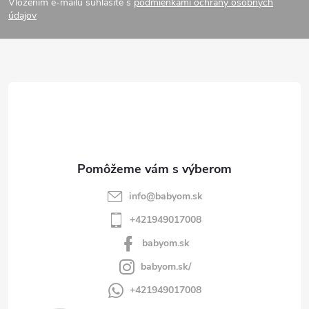
Vložením e-mailu súhlasíte s
podmienkami ochrany osobných
p
údajov
ä
t
i
e
info
@
babyom.sk
+421949017008
babyom.sk
babyom.sk/
+421949017008