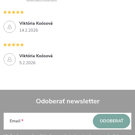
Viktória Koósová
14.2.2026
Viktória Koósová
5.2.2026
Odoberať newsletter
Z
Email
ODOBERAŤ
á