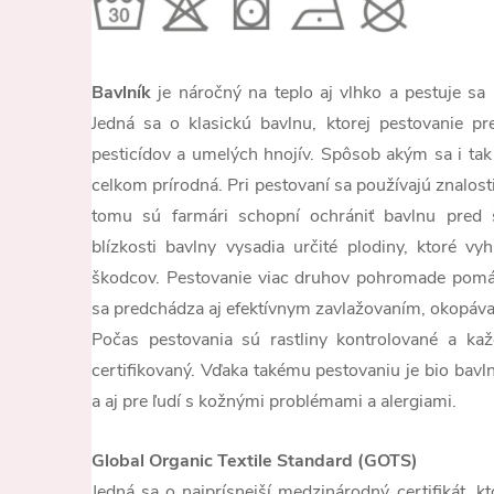
Bavlník
je náročný na teplo aj vlhko a pestuje sa
Jedná sa o klasickú bavlnu, ktorej pestovanie pre
pesticídov a umelých hnojív. Spôsob akým sa i tak 
celkom prírodná. Pri pestovaní sa používajú znalosti
tomu sú farmári schopní ochrániť bavlnu pred 
blízkosti bavlny vysadia určité plodiny, ktoré vyh
škodcov. Pestovanie viac druhov pohromade pomá
sa predchádza aj efektívnym zavlažovaním, okopáv
Počas pestovania sú rastliny kontrolované a kaž
certifikovaný. Vďaka takému pestovaniu je bio bavl
a aj pre ľudí s kožnými problémami a alergiami.
Global Organic Textile Standard (GOTS)
Jedná sa o najprísnejší medzinárodný certifikát, k