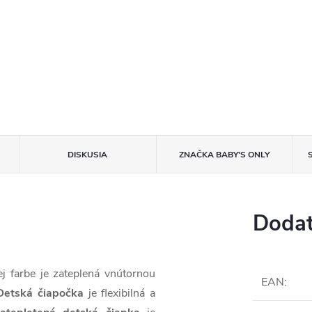
DISKUSIA
ZNAČKA
BABY'S ONLY
Dodat
j farbe je zateplená vnútornou
EAN
:
Detská čiapočka
je flexibilná a