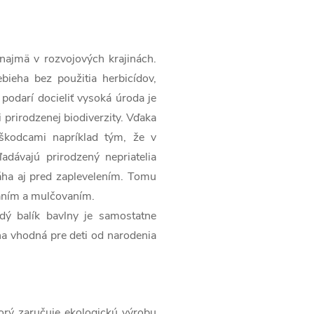
 najmä v rozvojových krajinách.
bieha bez použitia herbicídov,
podarí docieliť vysoká úroda je
 prirodzenej biodiverzity. Vďaka
škodcami napríklad tým, že v
ľadávajú prirodzený nepriatelia
ha aj pred zaplevelením. Tomu
aním a mulčovaním.
dý balík bavlny je samostatne
na vhodná pre deti od narodenia
torý zaručuje ekologickú výrobu