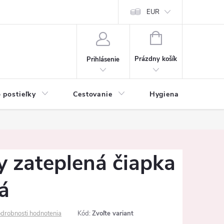
mačné podmienky
Vrátenie tovaru a reklamácia
EUR
Ochrana osobných ú
NÁKUPNÝ
KOŠÍK
Prázdny košík
Prihlásenie
 postieľky
Cestovanie
Hygiena
K
y zateplená čiapka
á
drobnosti hodnotenia
Kód:
Zvoľte variant