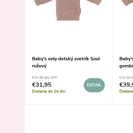
Baby's only detský svetrík Soul
Baby's
ružový
gombí
€25,98 bez DPH
€32,48 
€31,95
€39,
DETAIL
DETAIL
Dodanie do 14 dní
Dodani