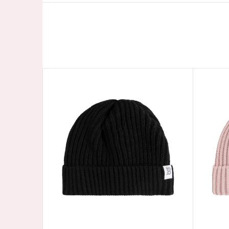
–40 %
€20,95