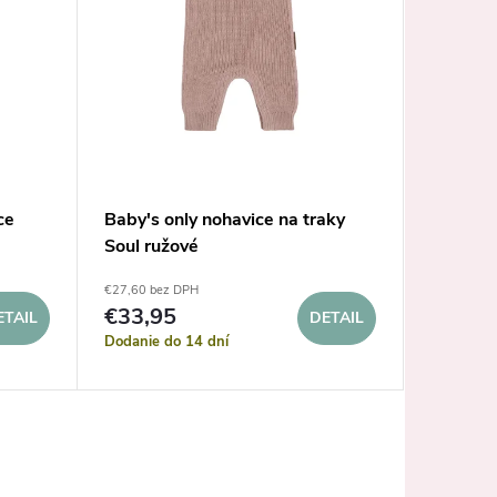
ce
Baby's only nohavice na traky
Baby's o
Soul ružové
ružový
€27,60 bez DPH
od €24,37 
€33,95
€29
od
ETAIL
DETAIL
Dodanie do 14 dní
Sklad