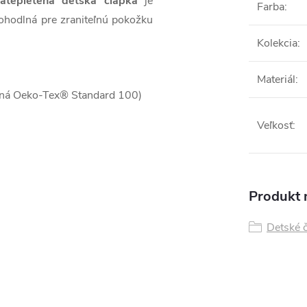
atepletená detská čiapka
je
Farba
:
ohodlná pre zraniteľnú pokožku
Kolekcia
:
Materiál
:
vaná Oeko-Tex® Standard 100)
Veľkosť
:
Produkt n
Detské 