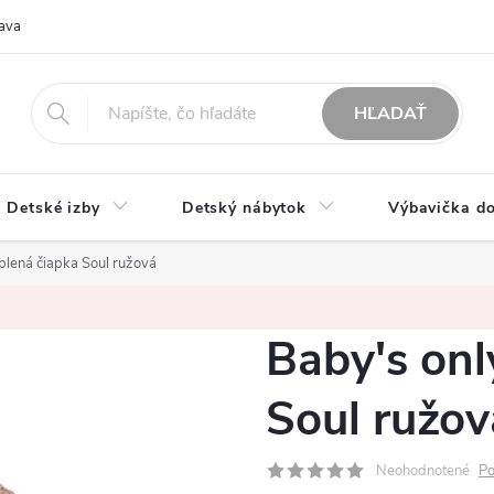
ava
O nás
Možnosti platby
Obchodné podmienky
Rekla
HĽADAŤ
Detské izby
Detský nábytok
Výbavička do
plená čiapka Soul ružová
Baby's onl
Soul ružov
Neohodnotené
Po