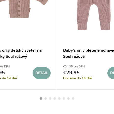
 only detský sveter na
Baby's only pletené nohavi
ky Soul ružový
Soul ružové
bez DPH
€24,35 bez DPH
95
€29,95
DETAIL
D
e do 14 dní
Dodanie do 14 dní