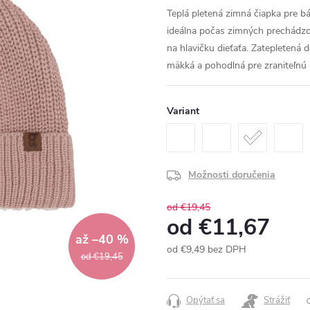
Teplá pletená zimná čiapka pre b
ideálna počas zimných prechádzok.
na hlavičku dieťaťa. Zatepletená 
mäkká a pohodlná pre zraniteľnú
Variant
Možnosti doručenia
od €19,45
od
€11,67
až –40 %
od
€9,49
bez DPH
od €19,45
Jednotková
cena:
Opýtať sa
Strážiť