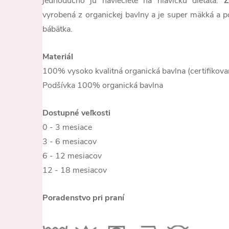
jednoducho ju navlečiete na hlavičku dieťaťa.
Z
vyrobená z organickej bavlny a je super mäkká a p
bábätka.
Materiál
100% vysoko kvalitná organická bavlna (certifiko
Podšívka 100% organická bavlna
Dostupné veľkosti
0 - 3 mesiace
3 - 6 mesiacov
6 - 12 mesiacov
12 - 18 mesiacov
Poradenstvo pri praní