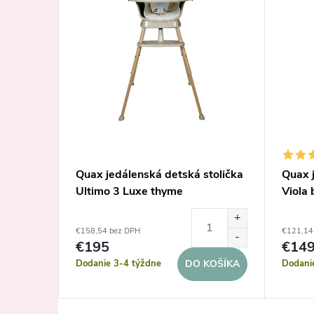
stolička
Quax jedálenská detská stolička
Quax 
Ultimo 3 Luxe thyme
Viola
€158,54 bez DPH
€121,14
€195
€14
Dodanie 3-4 týždne
Dodani
KOŠÍKA
DO KOŠÍKA