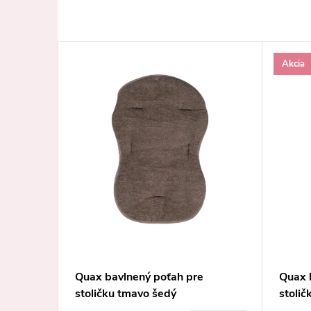
Akcia
ličku
Quax bavlnený poťah pre
Quax 
stoličku tmavo šedý
stolič