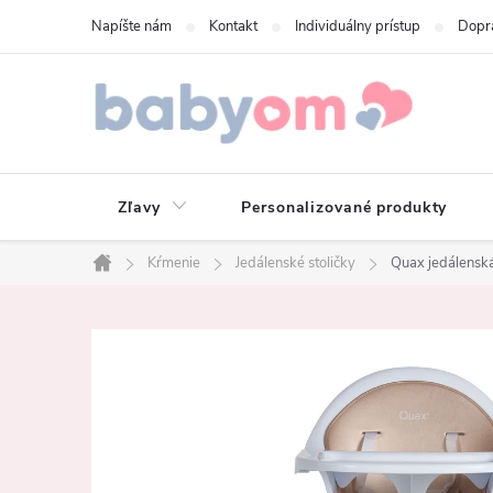
Prejsť
Napíšte nám
Kontakt
Individuálny prístup
Dopr
na
obsah
Zľavy
Personalizované produkty
Kŕmenie
Jedálenské stoličky
Quax jedálenská 
Domov