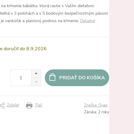
 na kŕmenie bábätka. ktorá rastie s Vaším dieťaťom.
aviteľná v 3 polohách a s 5 bodovým bezpečnostným pásom
 je vankúšik a plastový podnos na kŕmenie.
Detailné
8.9.2026
PRIDAŤ DO KOŠÍKA
Zdieľať
Tlač
Značka:
Quax
Záruka
:
2 roky