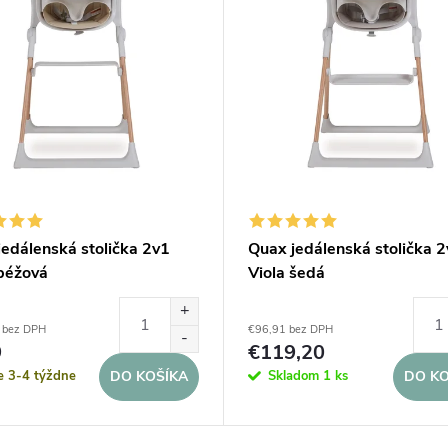
jedálenská stolička 2v1
Quax jedálenská stolička 
 béžová
Viola šedá
 bez DPH
€96,91 bez DPH
9
€119,20
e 3-4 týždne
Skladom
1 ks
DO KOŠÍKA
DO KO