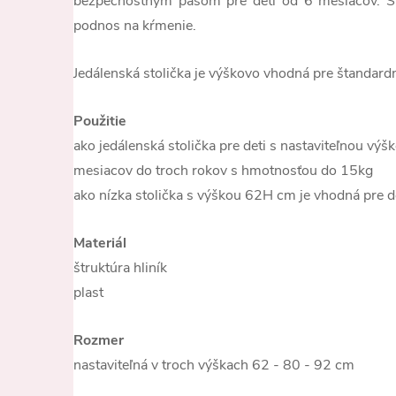
bezpečnostným pásom pre deti od 6 mesiacov. Sú
podnos na kŕmenie.
Jedálenská stolička je výškovo vhodná pre štandardn
Použitie
ako jedálenská stolička pre deti s nastaviteľnou v
mesiacov do troch rokov s hmotnosťou do 15kg
ako nízka stolička s výškou 62H cm je vhodná pre d
Materiál
štruktúra hliník
plast
Rozmer
nastaviteľná v troch výškach 62 - 80 - 92 cm