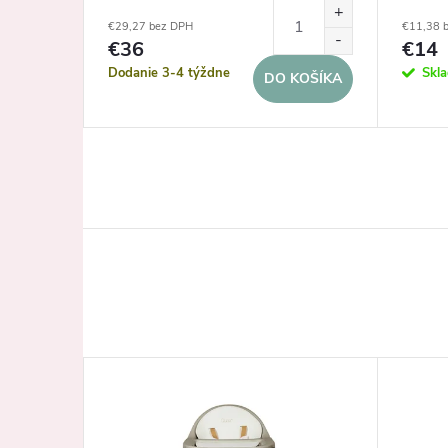
€29,27 bez DPH
€11,38 
€36
€14
Dodanie 3-4 týždne
Skl
KOŠÍKA
DO KOŠÍKA