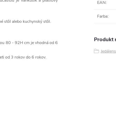
časťou je vankúšik a plastový
EAN
:
Farba
:
é stôl alebo kuchynský stôl.
Produkt n
ýškou 80 - 92H cm je vhodná od 6
Jedálens
eti od 3 rokov do 6 rokov.