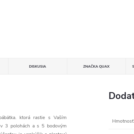
DISKUSIA
ZNAČKA
QUAX
Dodat
bábätka. ktorá rastie s Vaším
Hmotnosť
ná v 3 polohách a s 5 bodovým