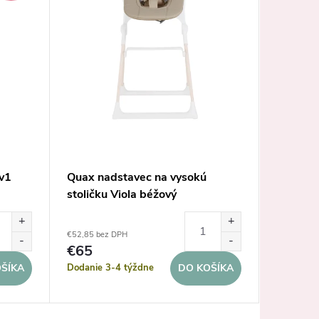
2v1
Quax nadstavec na vysokú
Quax na
stoličku Viola béžový
stoličku
€52,85 bez DPH
€42,28 be
€65
€52
Dodanie 3-4 týždne
Sklad
ŠÍKA
DO KOŠÍKA