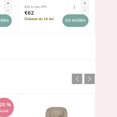
€50,41 bez DPH
€137,40 b
€62
€169
Dodanie do 14 dní
Dodanie 
ŠÍKA
DO KOŠÍKA
Akcia
20 %
€149