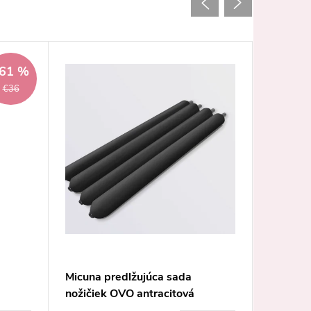
61 %
€36
Micuna predlžujúca sada
Quax ra
nožičiek OVO antracitová
Papum