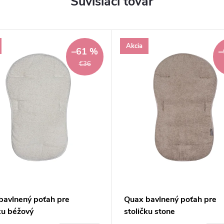
Súvisiaci tovar
Akcia
–61 %
–
€36
bavlnený poťah pre
Quax bavlnený poťah pre
ku béžový
stoličku stone