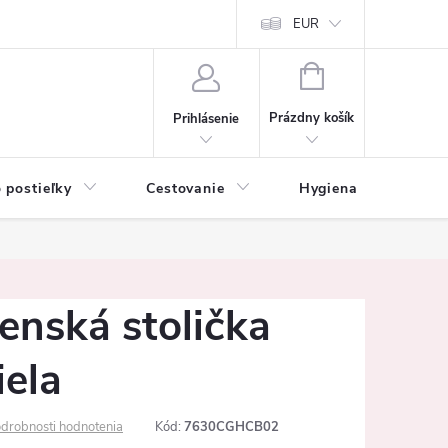
mačné podmienky
Vrátenie tovaru a reklamácia
EUR
Ochrana osobných ú
NÁKUPNÝ
KOŠÍK
Prázdny košík
Prihlásenie
 postieľky
Cestovanie
Hygiena
K
enská stolička
iela
drobnosti hodnotenia
Kód:
7630CGHCB02