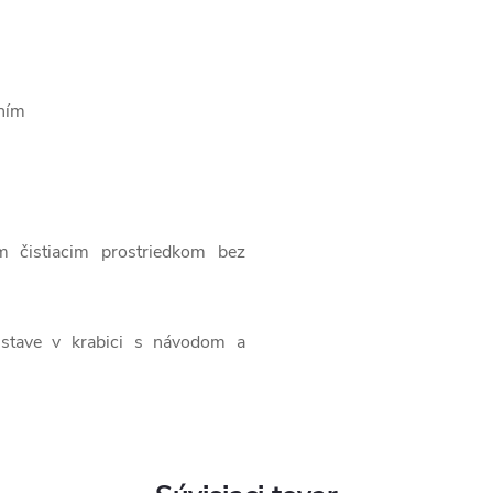
ním
m čistiacim prostriedkom bez
stave v krabici s návodom a