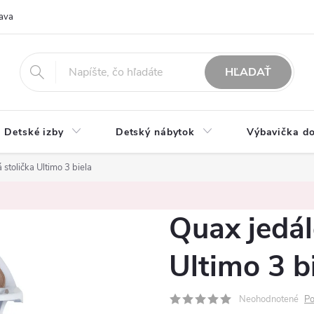
ava
O nás
Možnosti platby
Obchodné podmienky
Rekla
HĽADAŤ
Detské izby
Detský nábytok
Výbavička do
stolička Ultimo 3 biela
Quax jedál
Ultimo 3 b
Neohodnotené
Po