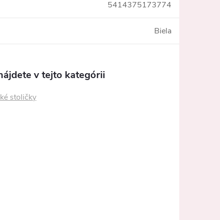
5414375173774
Biela
ájdete v tejto kategórii
ké stoličky