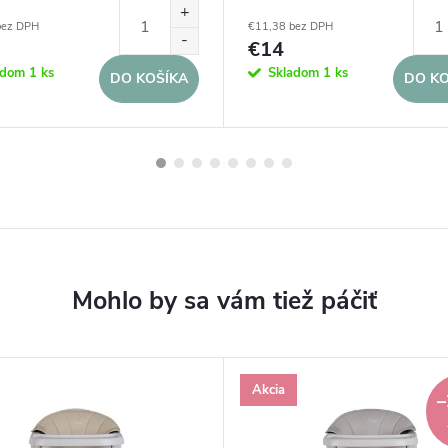
bez DPH
€11,38 bez DPH
€14
adom
1 ks
Skladom
1 ks
DO KOŠÍKA
DO KO
Akcia
–