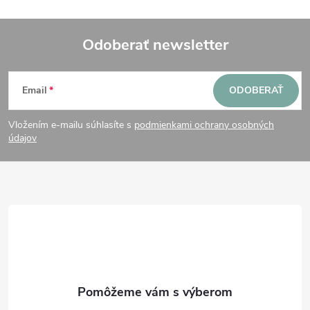
Odoberať newsletter
Z
Email
ODOBERAŤ
á
Vložením e-mailu súhlasíte s
podmienkami ochrany osobných
p
údajov
ä
t
i
e