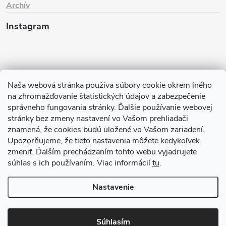
Archív
Instagram
Naša webová stránka používa súbory cookie okrem iného
na zhromažďovanie štatistických údajov a zabezpečenie
správneho fungovania stránky. Ďalšie používanie webovej
stránky bez zmeny nastavení vo Vašom prehliadači
znamená, že cookies budú uložené vo Vašom zariadení.
Sledovať na Instagrame
Upozorňujeme, že tieto nastavenia môžete kedykoľvek
zmeniť. Ďalším prechádzaním tohto webu vyjadrujete
TIk Tok
Instagram
Facebook
súhlas s ich používaním. Viac informácií
tu
.
Nastavenie
Copyright 2026
Babyom
. Všetky práva vyhradené.
Upraviť nastavenie
cookies
Súhlasím