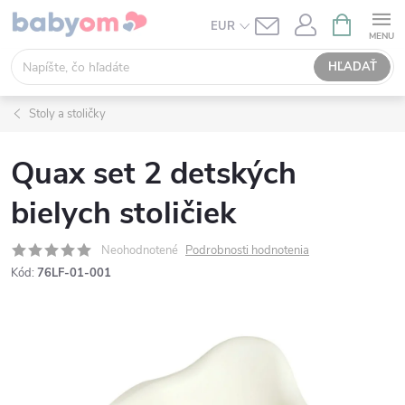
Prejsť
NÁKUPN
EUR
KOŠÍK
na
obsah
HĽADAŤ
Stoly a stoličky
Quax set 2 detských
bielych stoličiek
Neohodnotené
Podrobnosti hodnotenia
Kód:
76LF-01-001