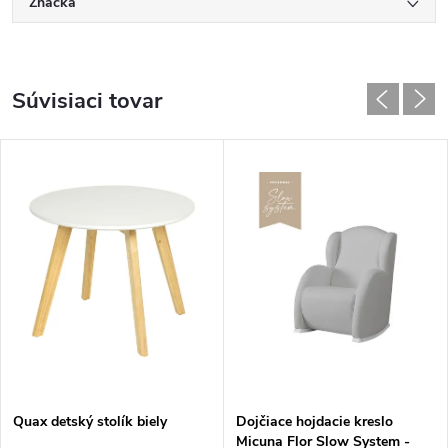
Značka
Súvisiaci tovar
Quax detský stolík biely
Dojčiace hojdacie kreslo
Micuna Flor Slow System -