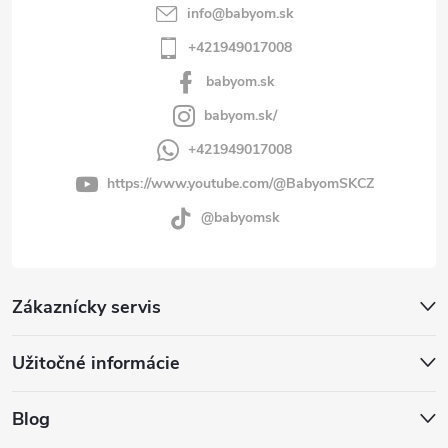
info
@
babyom.sk
+421949017008
babyom.sk
babyom.sk/
+421949017008
https://www.youtube.com/@BabyomSKCZ
@babyomsk
Zákaznícky servis
Užitočné informácie
Blog