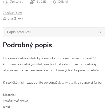
Opýtať sa
Strážiť
Zdieľať
Značka:
Quax
Záruka
:
2 roky
Popis produktu
Podrobný popis
Dizajnové detské stoličky s nožičkami z kaučukového dreva. V
kombinácii s detským stolíkom budú skvelým miesto v detskej
izbičke na hranie, kreslenie a rozvoj tvorivých schopností dieťaťa.
K stoličkám si nezabudnite objednať
detský stolík
v rovnakej farbe.
Materiál
kaučukové drevo
plast