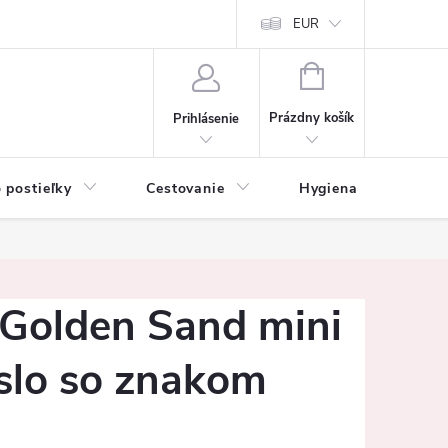
mačné podmienky
Vrátenie tovaru a reklamácia
EUR
Ochrana osobných ú
NÁKUPNÝ
KOŠÍK
Prázdny košík
Prihlásenie
 postieľky
Cestovanie
Hygiena
K
 Golden Sand mini
slo so znakom