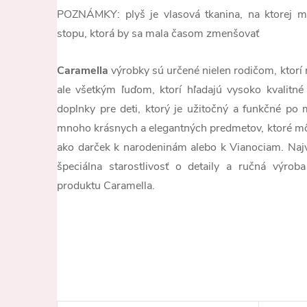
POZNÁMKY: plyš je vlasová tkanina, na ktorej m
stopu, ktorá by sa mala časom zmenšovať
Caramella
výrobky sú určené nielen rodičom, ktorí n
ale všetkým ľuďom, ktorí hľadajú vysoko kvalitné
doplnky pre deti, ktorý je užitočný a funkčné p
mnoho krásnych a elegantných predmetov, ktoré mô
ako darček k narodeninám alebo k Vianociam. Najvy
špeciálna starostlivosť o detaily a ručná výro
produktu Caramella.