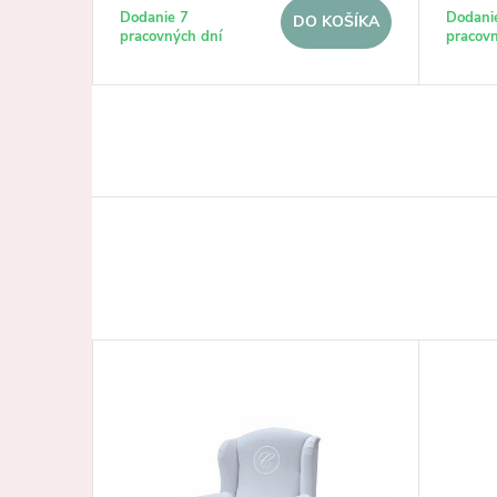
KOŠÍKA
cena:
cena:
Dodanie 7
Dodani
DO KOŠÍKA
pracovných dní
pracovn