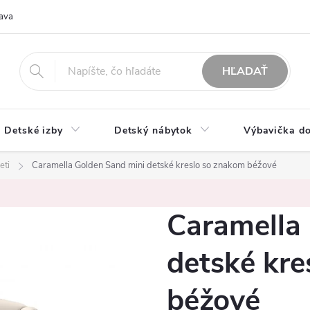
ava
O nás
Možnosti platby
Obchodné podmienky
Rekla
HĽADAŤ
Detské izby
Detský nábytok
Výbavička do
eti
Caramella Golden Sand mini detské kreslo so znakom béžové
Caramella
detské kre
béžové