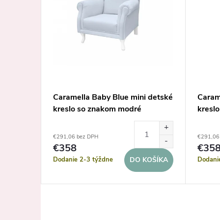
jdacie
Caramella Baby Blue mini detské
Caram
kreslo so znakom modré
kresl
€291,06 bez DPH
€291,06
€358
€35
Dodanie 2-3 týždne
Dodani
KOŠÍKA
DO KOŠÍKA