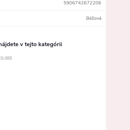
5906742672206
Béžová
ájdete v tejto kategórii
re deti