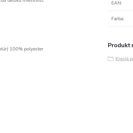
ždú detskú miestnosť.
EAN
:
Farba
:
Produkt n
velúr) 100% polyester
Kreslá p