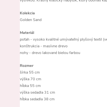
výšivkou. Krásny klasický nábytok, ktorý obohatí ka
Kolekcia
Golden Sand
Materiál
poťah - vysoko kvalitné umývateľný plyšový textil (
konštrukcia - masívne drevo
nohy - drevo lakované bielou farbou
Rozmer
šírka 55 cm
výška 70 cm
hĺbka 55 cm
výška sedadla 31 cm
hĺbka sedadla 38 cm