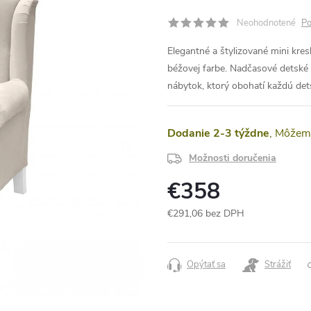
Neohodnotené
Po
Elegantné a štylizované mini kr
béžovej farbe. Nadčasové detské 
nábytok, ktorý obohatí každú det
Dodanie 2-3 týždne
Možnosti doručenia
€358
€291,06 bez DPH
Jednotková
cena:
Opýtať sa
Strážiť