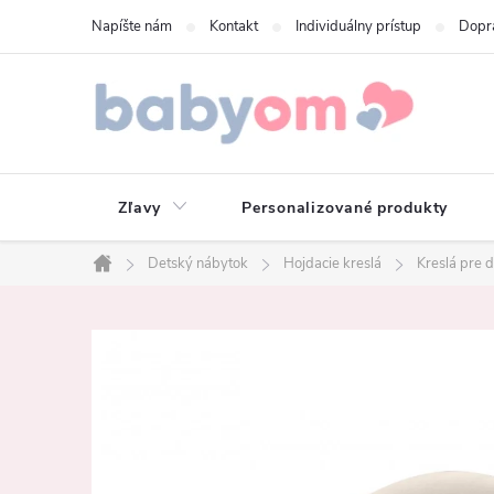
Prejsť
Napíšte nám
Kontakt
Individuálny prístup
Dopr
na
obsah
Zľavy
Personalizované produkty
Detský nábytok
Hojdacie kreslá
Kreslá pre d
Domov