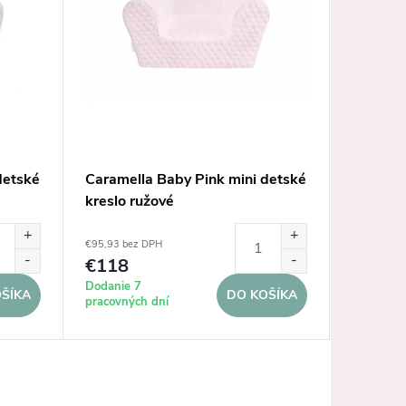
detské
Caramella Baby Pink mini detské
Caramel
kreslo ružové
kreslo 
€95,93 bez DPH
€291,06 b
€118
€358
Dodanie 7
Dodanie 
ŠÍKA
DO KOŠÍKA
pracovných dní