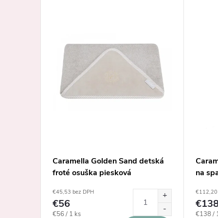
rací
Caramella Golden Sand detská
Caram
žový
froté osuška piesková
na sp
€45,53 bez DPH
€112,20
€56
€13
Jednotková
Jednotk
€56 / 1 ks
€138 / 