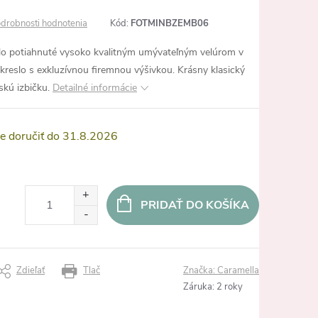
drobnosti hodnotenia
Kód:
FOTMINBZEMB06
eslo potiahnuté vysoko kvalitným umývateľným velúrom v
kreslo s exkluzívnou firemnou výšivkou. Krásny klasický
skú izbičku.
Detailné informácie
31.8.2026
PRIDAŤ DO KOŠÍKA
Zdieľať
Tlač
Značka:
Caramella
Záruka
:
2 roky