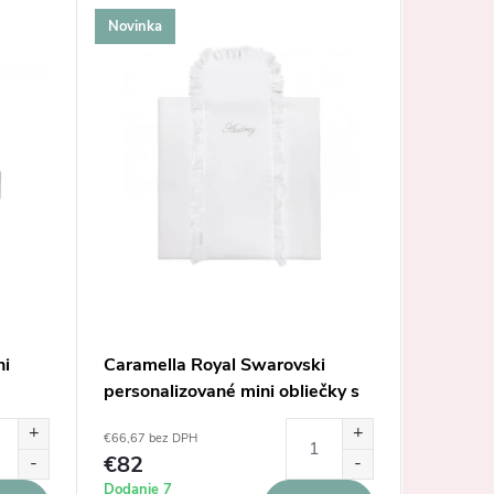
Novinka
ni
Caramella Royal Swarovski
Caramel
personalizované mini obliečky s
hračka 
výplňou
€66,67 bez DPH
€32,52 be
€82
€40
Dodanie 7
Dodanie 