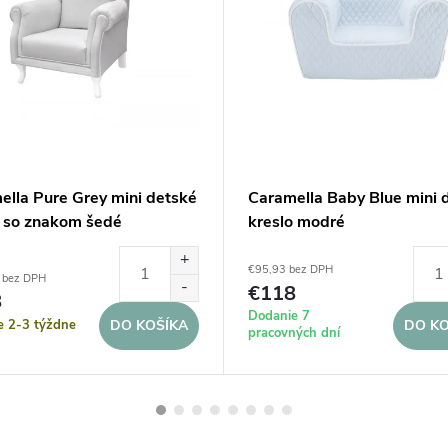
ella Pure Grey mini detské
Caramella Baby Blue mini 
o so znakom šedé
kreslo modré
€95,93 bez DPH
 bez DPH
€118
8
Dodanie 7
e 2-3 týždne
DO KOŠÍKA
DO KO
pracovných dní