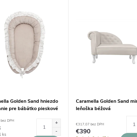
ella Golden Sand hniezdo
Caramella Golden Sand mi
anie pre bábätko pieskové
leňoška béžová
 bez DPH
€317,07 bez DPH
8
€390
ová
1 ks