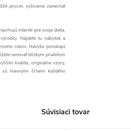
ôže proces vyšívanie zanechať
avrhujú interiér pre svoje dieťa,
 výrobky. Nájdete tu nábytok a
o mnoho rokov. Navyše ponúkajú
žete venovať blízkym priateľom
šším kvalita, originálne vzory,
ba sú hlavnými črtami každého
Súvisiaci tovar