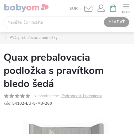
Prejsť
NÁKUPN
EUR
KOŠÍK
na
obsah
HĽADAŤ
PVC prebaľovacie podložky
Quax prebaľovacia
podložka s pravítkom
bledo šedá
Neohodnotené
Podrobnosti hodnotenia
Kód:
54102-EU-5-M3-260