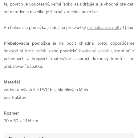
Jej povrch je vodotesný, veľmi ľahko sa udržuje a je vhodná pre deti
od narodenia nakoľko je šetrná k detskej pokožke.
Prebaľovacia podložka je ideálna pre všetky
prebaľovacie pult
y Quax.
Prebaľovacia podložka
je na pocit chladná, preto odporúčame
dokúpiť si
froté poťah
alebo praktickú
bavlnenú plienku
, ktoré sú z
príjemných a hrejivých materiálov a zaručí dokonalý komfort pri
prebaľovaní bábätka.
Materiál
vodou umývateľné PVC bez škodlivých látok
bez ftalátov
Rozmer
70 x 50 x 11H cm