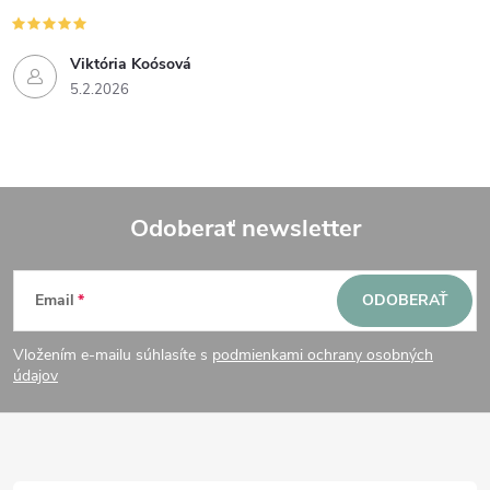
Viktória Koósová
5.2.2026
Odoberať newsletter
Z
Email
ODOBERAŤ
á
Vložením e-mailu súhlasíte s
podmienkami ochrany osobných
p
údajov
ä