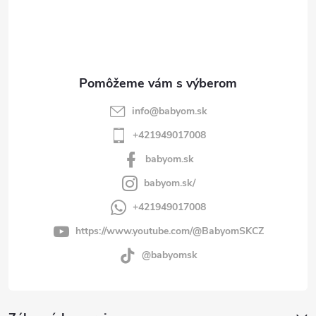
t
i
e
info
@
babyom.sk
+421949017008
babyom.sk
babyom.sk/
+421949017008
https://www.youtube.com/@BabyomSKCZ
@babyomsk