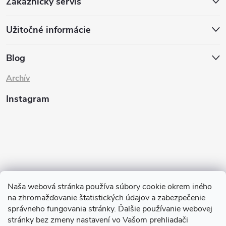
Zákaznícky servis
Užitočné informácie
Blog
Archív
Instagram
Naša webová stránka používa súbory cookie okrem iného
na zhromažďovanie štatistických údajov a zabezpečenie
Sledovať na Instagrame
správneho fungovania stránky. Ďalšie používanie webovej
stránky bez zmeny nastavení vo Vašom prehliadači