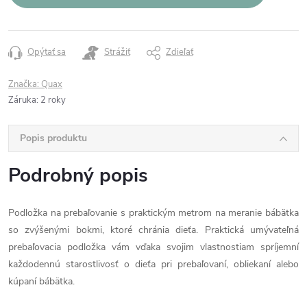
Opýtať sa
Strážiť
Zdieľať
Značka:
Quax
Záruka
:
2 roky
Popis produktu
Podrobný popis
Podložka na prebaľovanie s praktickým metrom na meranie bábätka
so zvýšenými bokmi, ktoré chránia dieťa. Praktická umývateľná
prebaľovacia podložka vám vďaka svojim vlastnostiam spríjemní
každodennú starostlivosť o dieťa pri prebaľovaní, obliekaní alebo
kúpaní bábätka.