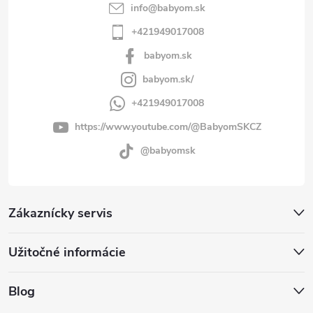
info
@
babyom.sk
+421949017008
babyom.sk
babyom.sk/
+421949017008
https://www.youtube.com/@BabyomSKCZ
@babyomsk
Zákaznícky servis
Užitočné informácie
Blog