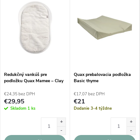
Redukčný vankúš pre
Quax prebalovacia podložka
podložku Quax Mamee – Clay
Basic thyme
(Béžová)
€24,35 bez DPH
€17,07 bez DPH
€29,95
€21
Skladom
1 ks
Dodanie 3-4 týždne