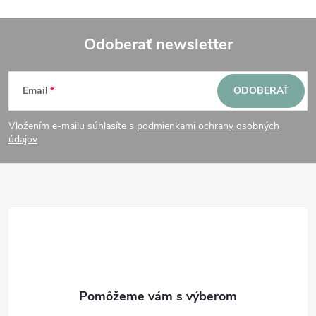
Odoberať newsletter
Z
Email
ODOBERAŤ
á
Vložením e-mailu súhlasíte s
podmienkami ochrany osobných
p
údajov
ä
t
i
e