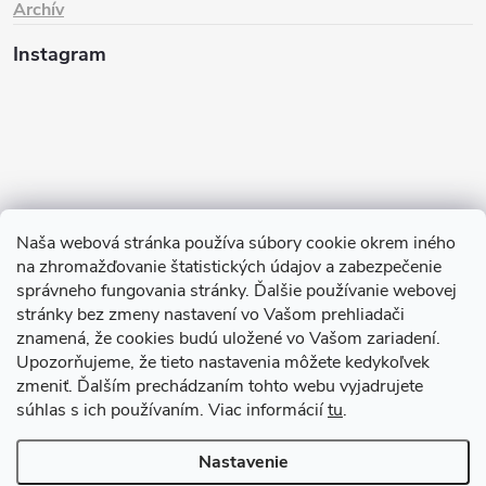
Archív
Instagram
Naša webová stránka používa súbory cookie okrem iného
na zhromažďovanie štatistických údajov a zabezpečenie
Sledovať na Instagrame
správneho fungovania stránky. Ďalšie používanie webovej
stránky bez zmeny nastavení vo Vašom prehliadači
znamená, že cookies budú uložené vo Vašom zariadení.
TIk Tok
Instagram
Facebook
Upozorňujeme, že tieto nastavenia môžete kedykoľvek
zmeniť. Ďalším prechádzaním tohto webu vyjadrujete
súhlas s ich používaním. Viac informácií
tu
.
Copyright 2026
Babyom
. Všetky práva vyhradené.
Upraviť nastavenie
cookies
Nastavenie