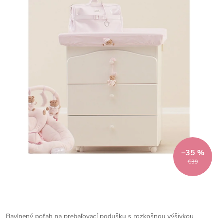
–35 %
€39
Bavlnený poťah na prebaľovací podušku s rozkošnou výšivkou