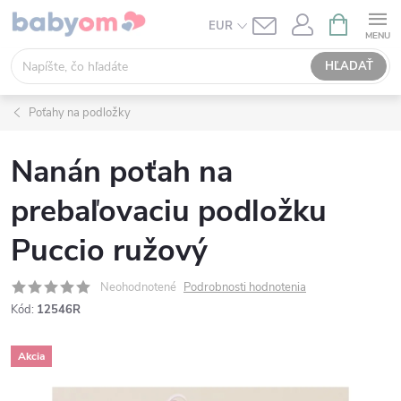
Prejsť
NÁKUPN
EUR
KOŠÍK
na
obsah
HĽADAŤ
Poťahy na podložky
Nanán poťah na
prebaľovaciu podložku
Puccio ružový
Neohodnotené
Podrobnosti hodnotenia
Kód:
12546R
Akcia