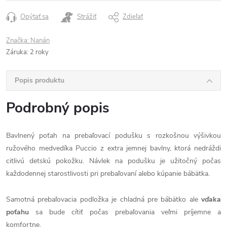
Opýtať sa
Strážiť
Zdieľať
Značka:
Nanán
Záruka
:
2 roky
Popis produktu
Podrobný popis
Bavlnený poťah na prebaľovací podušku s rozkošnou výšivkou
ružového medvedíka Puccio z extra jemnej bavlny, ktorá nedráždi
citlivú detskú pokožku. Návlek na podušku je užitočný počas
každodennej starostlivosti pri prebaľovaní alebo kúpanie bábätka.
Samotná prebaľovacia podložka je chladná pre bábätko ale
vďaka
poťahu
sa bude cítiť počas prebaľovania veľmi príjemne a
komfortne.