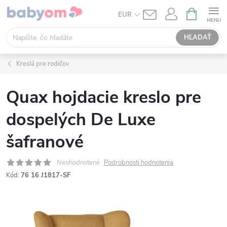
Prejsť
NÁKUPN
EUR
KOŠÍK
na
obsah
HĽADAŤ
Kreslá pre rodičov
Quax hojdacie kreslo pre
dospelých De Luxe
šafranové
Neohodnotené
Podrobnosti hodnotenia
Kód:
76 16 J1817-SF