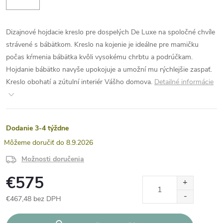
Dizajnové hojdacie kreslo pre dospelých De Luxe na spoločné chvíle
strávené s bábätkom. Kreslo na kojenie je ideálne pre mamičku
počas kŕmenia bábätka kvôli vysokému chrbtu a podrúčkam.
Hojdanie bábätko navyše upokojuje a umožní mu rýchlejšie zaspať.
Kreslo obohatí a zútulní interiér Vášho domova.
Detailné informácie
Dodanie 3-4 týždne
8.9.2026
Možnosti doručenia
€575
€467,48 bez DPH
Jednotková
cena: