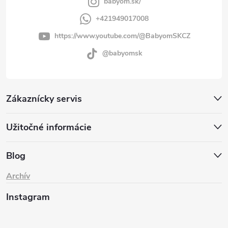
babyom.sk/
+421949017008
https://www.youtube.com/@BabyomSKCZ
@babyomsk
Zákaznícky servis
Užitočné informácie
Blog
Archív
Instagram