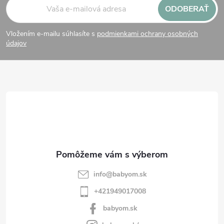
ODOBERAŤ
á
Vložením e-mailu súhlasíte s
podmienkami ochrany osobných
p
údajov
ä
t
i
e
info
@
babyom.sk
+421949017008
babyom.sk