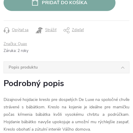
PRIDAŤ DO KOŠÍKA
Opýtať sa
Strážiť
Zdieľať
Značka:
Quax
Záruka
:
2 roky
Popis produktu
Podrobný popis
Dizajnové hojdacie kreslo pre dospelých De Luxe na spoločné chvíle
strávené s bábätkom. Kreslo na kojenie je ideálne pre mamičku
počas kŕmenia bábätka kvôli vysokému chrbtu a podrúčkam.
Hojdanie bábätko navyše upokojuje a umožní mu rýchlejšie zaspať.
Kreslo obohatí a zútulní interiér Vášho domova.