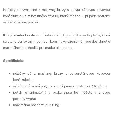
Nožičky sú vyrobené z masívnej brezy s polyuretánovou kovovou
konštrukciou a z kvalitného textilu, ktorý možno v prípade potreby
vyprať v bežnej práčke.
K hojdacieho kreslu
si môžete dokúpiť
podnožku na hojdanie
, ktorá
sa stane perfektným pomocníkom na vyloženie nôh pre dosiahnutie
maximálneho pohodlia pre matku alebo otca.
Špecifikácia:
nožičky sú z masívnej brezy s polyuretánovou kovovou
konštrukciou
výplň tvorí pevná polyuretánová pena z hustotou 28kg / m3
poťah je snímateľný a vďaka zipsu ho môžete v prípade
potreby vyprať
maximálna nosnosť je 150 kg