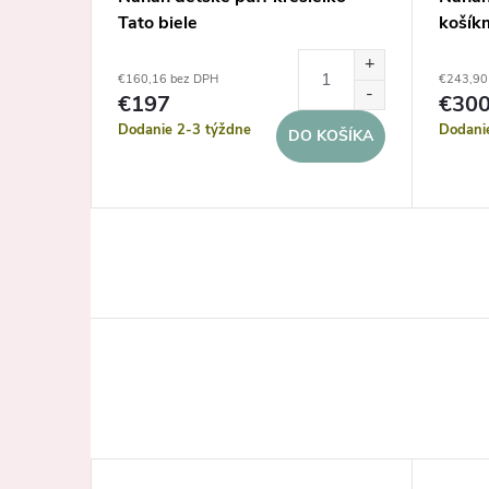
Tato biele
košíkm
€160,16 bez DPH
€243,90
DETAIL
€197
€30
Dodanie 2-3 týždne
Dodani
DO KOŠÍKA