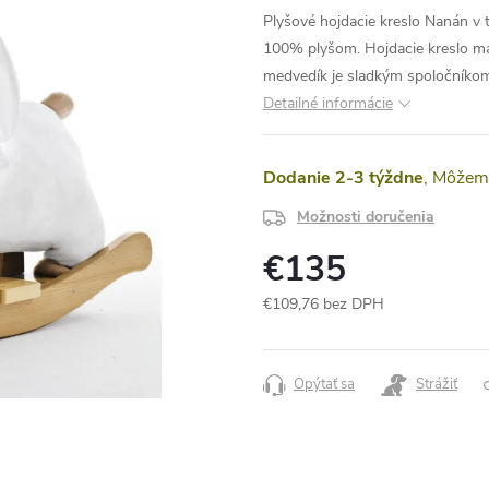
Plyšové hojdacie kreslo Nanán v 
100% plyšom. Hojdacie kreslo má
medvedík je sladkým spoločníkom
Detailné informácie
Dodanie 2-3 týždne
Možnosti doručenia
€135
€109,76 bez DPH
Jednotková
cena:
Opýtať sa
Strážiť