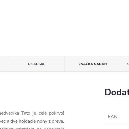
DISKUSIA
ZNAČKA
NANÁN
Dodat
edvedíka Tato je celé pokryté
EAN
:
c a dve hojdacie nohy z dreva.