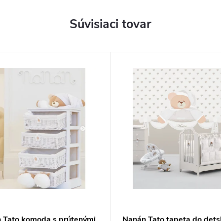
Súvisiaci tovar
 Tato komoda s prútenými
Nanán Tato tapeta do dets