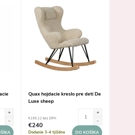
acie
Quax hojdacie kreslo pre deti De
Caramel
Luxe sheep
kreslo
€317,07 b
€195,12 bez DPH
€390
€240
Dodanie 
Dodanie 3-4 týždne
ŠÍKA
DO KOŠÍKA
pracovnýc