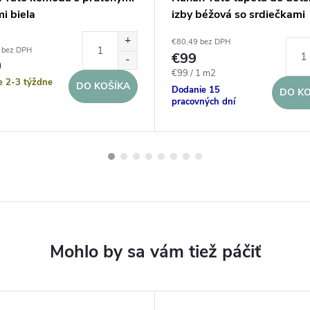
i biela
izby béžová so srdiečkami
€80,49 bez DPH
 bez DPH
€99
0
Jednotková
€99 / 1 m2
e 2-3 týždne
DO KOŠÍKA
cena:
Dodanie 15
DO KO
pracovných dní