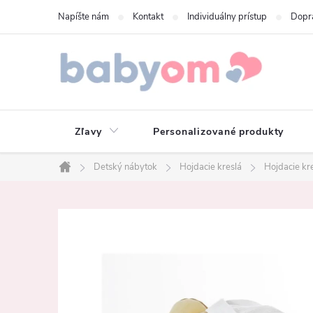
Prejsť
Napíšte nám
Kontakt
Individuálny prístup
Dopr
na
obsah
Zľavy
Personalizované produkty
Detský nábytok
Hojdacie kreslá
Hojdacie kre
Domov