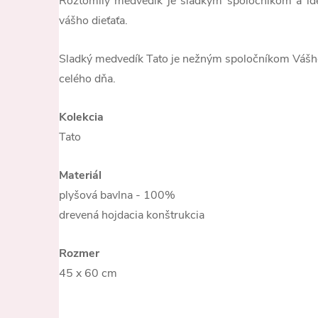
Roztomilý medvedík je sladkým spoločníkom a id
vášho dieťaťa.
Sladký medvedík Tato je nežným spoločníkom Vášh
celého dňa.
Kolekcia
Tato
Materiál
plyšová bavlna - 100%
drevená hojdacia konštrukcia
Rozmer
45 x 60 cm