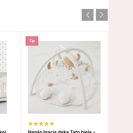
Tip
kej
Nanán hracia deka Tato biela –
Nanán b