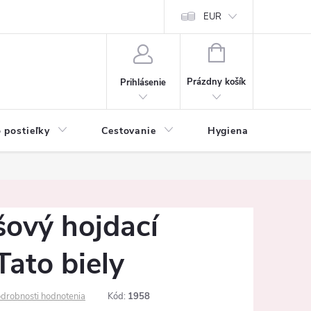
mačné podmienky
Vrátenie tovaru a reklamácia
EUR
Ochrana osobných ú
NÁKUPNÝ
KOŠÍK
Prázdny košík
Prihlásenie
 postieľky
Cestovanie
Hygiena
K
šový hojdací
ato biely
drobnosti hodnotenia
Kód:
1958