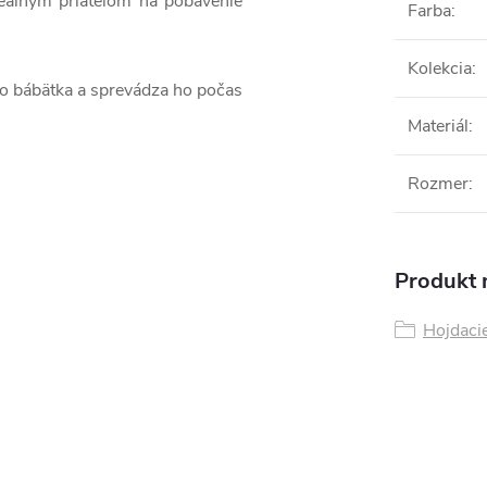
eálnym priateľom na pobavenie
Farba
:
Kolekcia
:
o bábätka a sprevádza ho počas
Materiál
:
Rozmer
:
Produkt n
Hojdacie