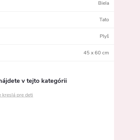
Biela
Tato
Plyš
45 x 60 cm
ájdete v tejto kategórii
 kreslá pre deti