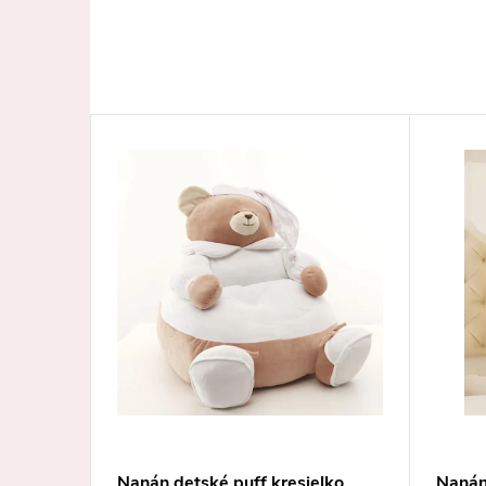
ské
Nanán detské puff kresielko
Nanán