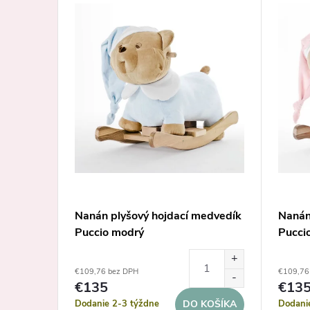
 deti De
Nanán plyšový hojdací medvedík
Nanán
Puccio modrý
Pucci
€109,76 bez DPH
€109,76
€135
€13
Dodanie 2-3 týždne
Dodani
KOŠÍKA
DO KOŠÍKA