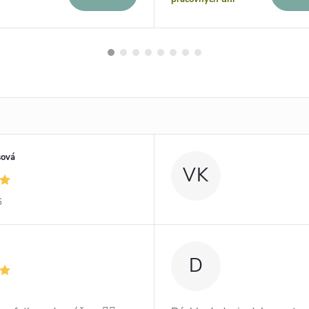
sová
VK
6
D