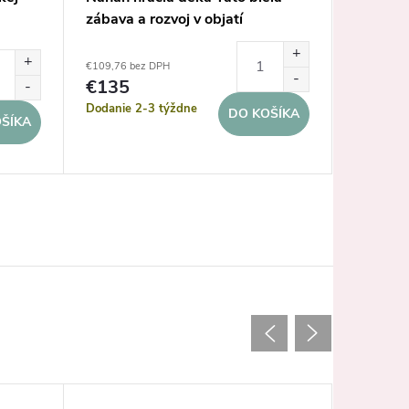
zábava a rozvoj v objatí
Tato
medvedíka
€109,76 bez DPH
€154,47 b
€135
€190
Dodanie 2-3 týždne
Dodanie 
DO KOŠÍKA
ŠÍKA