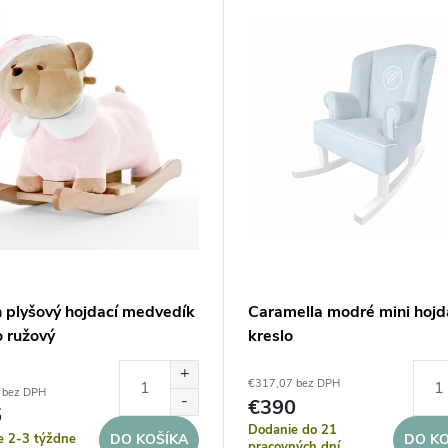
 plyšový hojdací medvedík
Caramella modré mini hojd
o ružový
kreslo
€317,07 bez DPH
 bez DPH
€390
5
Dodanie do 21
e 2-3 týždne
DO KOŠÍKA
DO KO
pracovných dní