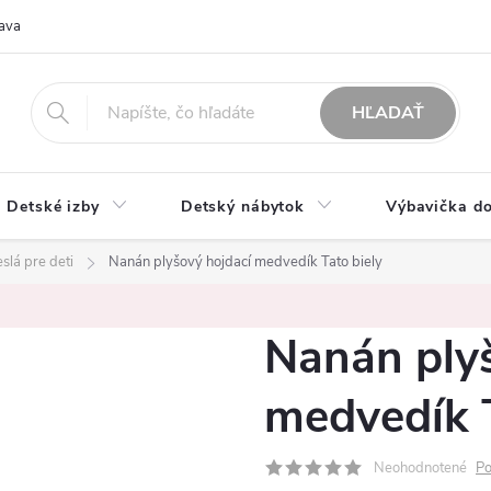
ava
O nás
Možnosti platby
Obchodné podmienky
Rekla
HĽADAŤ
Detské izby
Detský nábytok
Výbavička do
slá pre deti
Nanán plyšový hojdací medvedík Tato biely
Nanán ply
medvedík T
Neohodnotené
Po