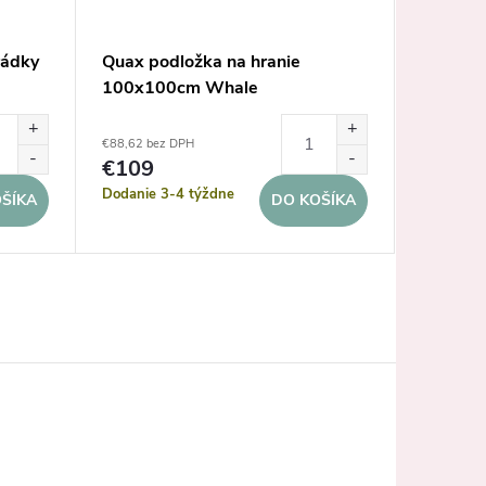
rádky
Quax podložka na hranie
Quax ko
100x100cm Whale
93x73
€88,62 bez DPH
€64,23 be
€109
€79
Dodanie 3-4 týždne
Dodanie 
ŠÍKA
DO KOŠÍKA