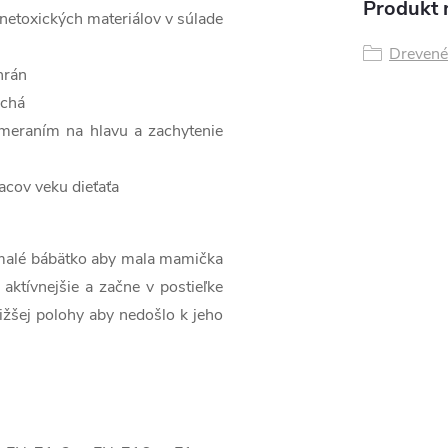
Produkt n
 netoxických materiálov v súlade
Drevené
hrán
uchá
eraním na hlavu a zachytenie
acov veku dieťaťa
 malé bábätko aby mala mamička
aktívnejšie a začne v postieľke
nižšej polohy aby nedošlo k jeho