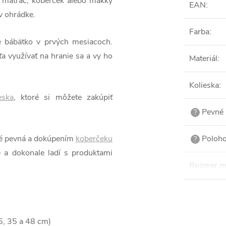
ý matrac, koberček alebo mäkký
EAN
:
v ohrádke.
Farba
:
e bábätko v prvých mesiacoch.
ťa využívať na hranie sa a vy ho
Materiál
:
Kolieska
:
eska
, ktoré si môžete zakúpiť
Pevné 
?
né pevná a dokúpením
koberčeku
Poloho
?
 a dokonale ladí s produktami
Rozmer m
5, 35 a 48 cm)