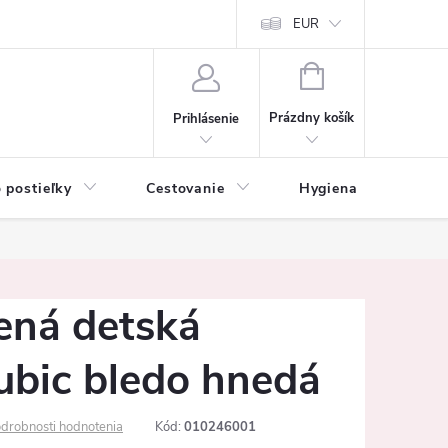
mačné podmienky
Vrátenie tovaru a reklamácia
EUR
Ochrana osobných ú
NÁKUPNÝ
KOŠÍK
Prázdny košík
Prihlásenie
 postieľky
Cestovanie
Hygiena
K
ená detská
ubic bledo hnedá
drobnosti hodnotenia
Kód:
010246001