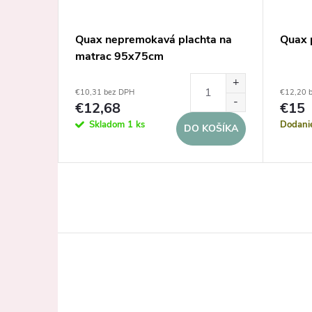
ie
Quax nepremokavá plachta na
Quax 
matrac 95x75cm
€10,31 bez DPH
€12,20 
€12,68
€15
Skladom
1 ks
Dodani
KOŠÍKA
DO KOŠÍKA