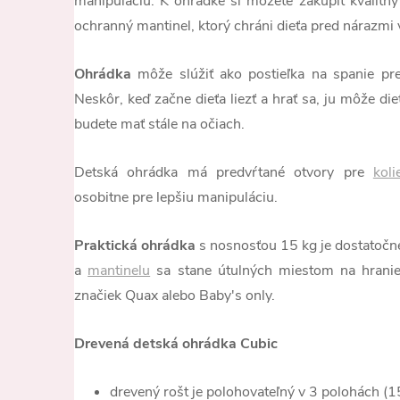
manipuláciu. K ohrádke si môžete zakúpiť kvalitn
ochranný mantinel, ktorý chráni dieťa pred nárazmi 
Ohrádka
môže slúžiť ako postieľka na spanie pr
Neskôr, keď začne dieťa liezť a hrať sa, ju môže die
budete mať stále na očiach.
Detská ohrádka má predvŕtané otvory pre
koli
osobitne pre lepšiu manipuláciu.
Praktická ohrádka
s nosnosťou 15 kg je dostatoč
a
mantinelu
sa stane útulných miestom na hranie
značiek Quax alebo Baby's only.
Drevená detská ohrádka Cubic
drevený rošt je polohovateľný v 3 polohách (1