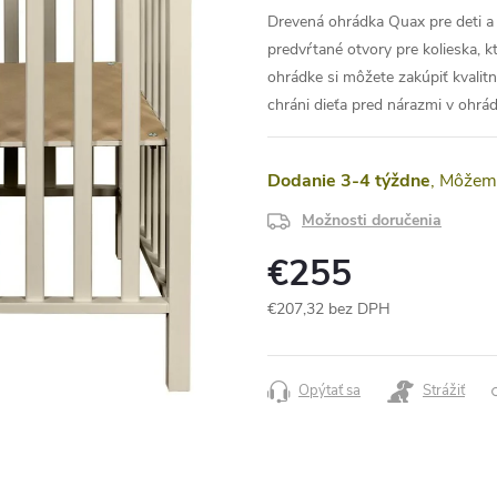
Drevená ohrádka Quax pre deti 
predvŕtané otvory pre kolieska, k
ohrádke si môžete zakúpiť kvalit
chráni dieťa pred nárazmi v ohrád
Dodanie 3-4 týždne
Možnosti doručenia
€255
€207,32 bez DPH
Jednotková
cena:
Opýtať sa
Strážiť