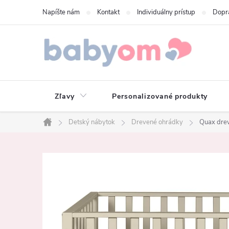
Prejsť
Napíšte nám
Kontakt
Individuálny prístup
Dopr
na
obsah
Zľavy
Personalizované produkty
Detský nábytok
Drevené ohrádky
Quax drev
Domov