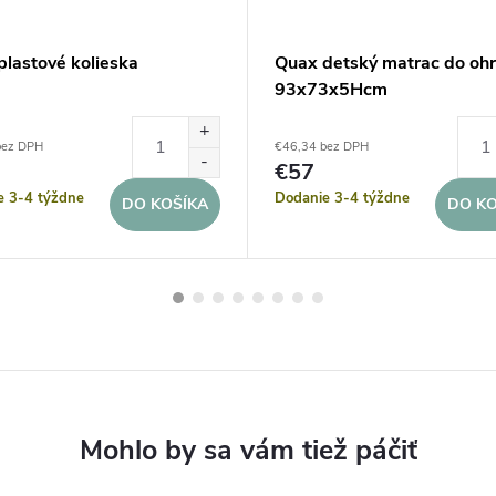
plastové kolieska
Quax detský matrac do oh
93x73x5Hcm
bez DPH
€46,34 bez DPH
€57
e 3-4 týždne
Dodanie 3-4 týždne
DO KOŠÍKA
DO KO