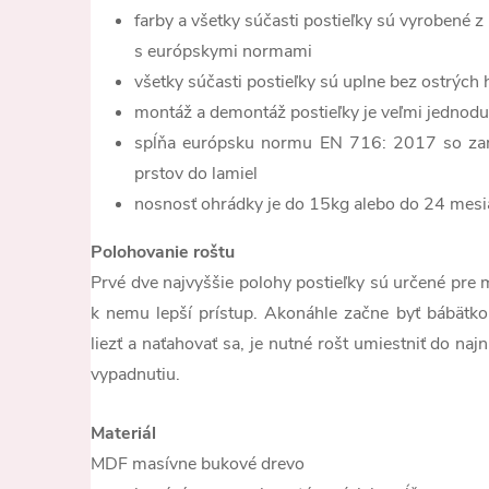
farby a všetky súčasti postieľky sú vyrobené z
s európskymi normami
všetky súčasti postieľky sú uplne bez ostrých 
montáž a demontáž postieľky je veľmi jednod
spĺňa európsku normu EN 716: 2017 so zam
prstov do lamiel
nosnosť ohrádky je do 15kg alebo do 24 mesi
Polohovanie roštu
Prvé dve najvyššie polohy postieľky sú určené pre
k nemu lepší prístup. Akonáhle začne byť bábätko 
liezť a naťahovať sa, je nutné rošt umiestniť do naj
vypadnutiu.
Materiál
MDF masívne bukové drevo