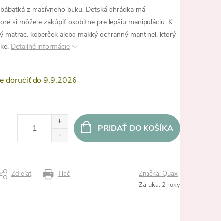
a bábätká z masívneho buku. Detská ohrádka má
toré si môžete zakúpiť osobitne pre lepšiu manipuláciu. K
ný matrac, koberček alebo mäkký ochranný mantinel, ktorý
ke.
Detailné informácie
9.9.2026
PRIDAŤ DO KOŠÍKA
Zdieľať
Tlač
Značka:
Quax
Záruka
:
2 roky