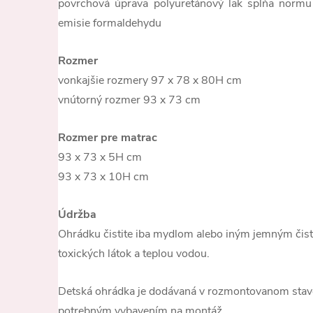
povrchová úprava polyuretánový lak spĺňa nor
emisie formaldehydu
Rozmer
vonkajšie rozmery 97 x 78 x 80H cm
vnútorný rozmer 93 x 73 cm
Rozmer pre matrac
93 x 73 x 5H cm
93 x 73 x 10H cm
Údržba
Ohrádku čistite iba mydlom alebo iným jemným čis
toxických látok a teplou vodou.
Detská ohrádka je dodávaná v rozmontovanom stave
potrebným vybavením na montáž.