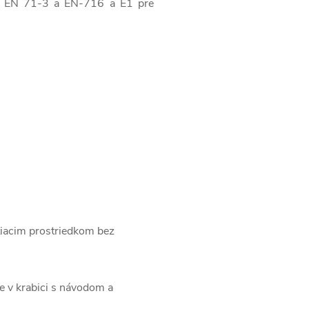
mu EN 71-3 a EN-716 a E1 pre
tiacim prostriedkom bez
 v krabici s návodom a