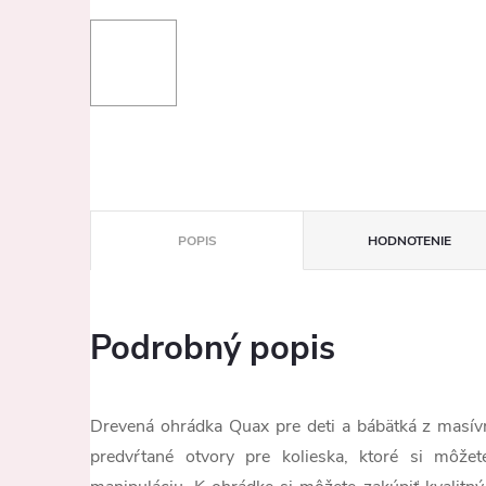
POPIS
HODNOTENIE
Podrobný popis
Drevená ohrádka Quax pre deti a bábätká z masí
predvŕtané otvory pre kolieska, ktoré si môžet