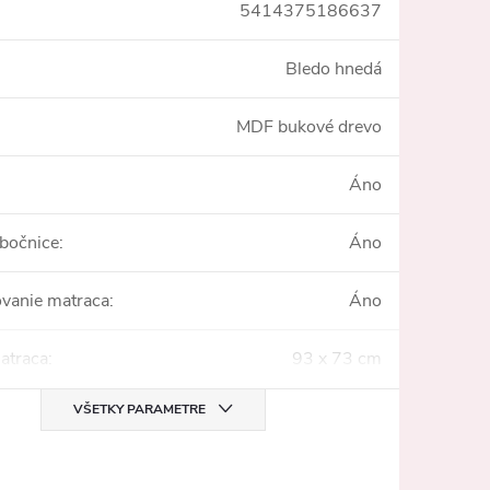
5414375186637
Bledo hnedá
MDF bukové drevo
Áno
bočnice
:
Áno
vanie matraca
:
Áno
atraca
:
93 x 73 cm
VŠETKY PARAMETRE