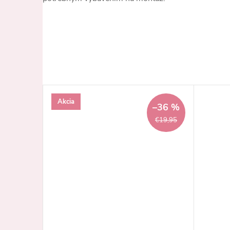
Akcia
–36 %
€19,95