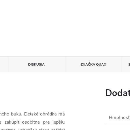
DISKUSIA
ZNAČKA
QUAX
Dodat
vneho buku. Detská ohrádka má
Hmotnosť
e zakúpiť osobitne pre lepšiu