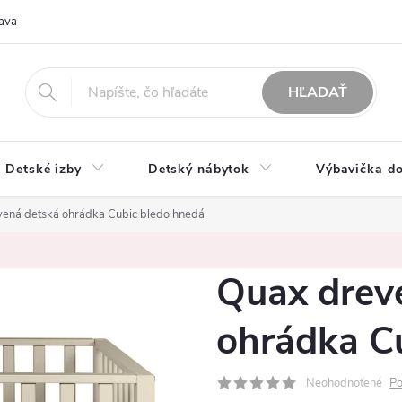
ava
O nás
Možnosti platby
Obchodné podmienky
Rekla
HĽADAŤ
Detské izby
Detský nábytok
Výbavička do
ená detská ohrádka Cubic bledo hnedá
Quax drev
ohrádka C
Neohodnotené
Po