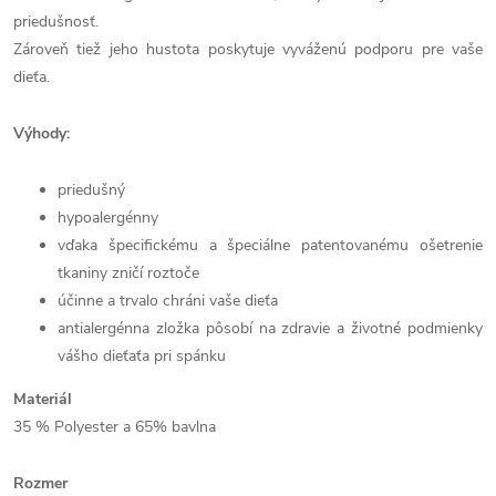
priedušnosť.
Zároveň tiež jeho hustota poskytuje vyváženú podporu pre vaše
dieťa.
Výhody:
priedušný
hypoalergénny
vďaka špecifickému a špeciálne patentovanému ošetrenie
tkaniny zničí roztoče
účinne a trvalo chráni vaše dieťa
antialergénna zložka pôsobí na zdravie a životné podmienky
vášho dieťaťa pri spánku
Materiál
35 % Polyester a 65% bavlna
Rozmer