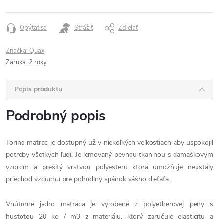
Opýtať sa
Strážiť
Zdieľať
Značka:
Quax
Záruka
:
2 roky
Popis produktu
Podrobný popis
Torino matrac je dostupný už v niekoľkých veľkostiach aby uspokojil
potreby všetkých ľudí. Je lemovaný pevnou tkaninou s damaškovým
vzorom a prešitý vrstvou polyesteru ktorá umožňuje neustály
priechod vzduchu pre pohodlný spánok vášho dieťaťa.
Vnútorné jadro matraca je vyrobené z polyetherovej peny s
hustotou 20 kg / m3 z materiálu, ktorý zaručuje elasticitu a