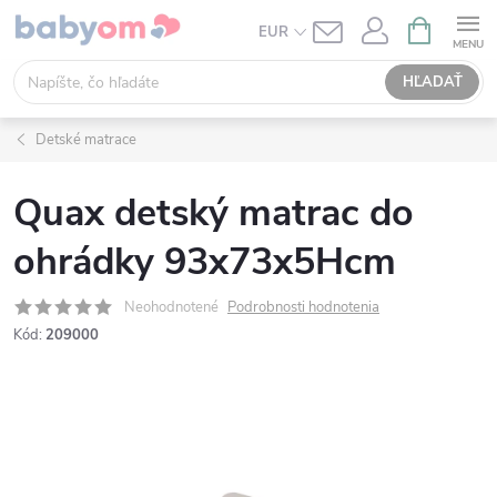
Prejsť
NÁKUPN
EUR
KOŠÍK
na
obsah
HĽADAŤ
Detské matrace
Quax detský matrac do
ohrádky 93x73x5Hcm
Neohodnotené
Podrobnosti hodnotenia
Kód:
209000