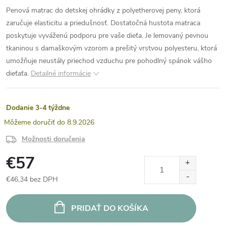
Penová matrac do detskej ohrádky z polyetherovej peny, ktorá
zaručuje elasticitu a priedušnosť. Dostatočná hustota matraca
poskytuje vyváženú podporu pre vaše dieťa. Je lemovaný pevnou
tkaninou s damaškovým vzorom a prešitý vrstvou polyesteru, ktorá
umožňuje neustály priechod vzduchu pre pohodlný spánok vášho
dieťaťa.
Detailné informácie
Dodanie 3-4 týždne
8.9.2026
Možnosti doručenia
€57
€46,34 bez DPH
Jednotková
cena:
PRIDAŤ DO KOŠÍKA