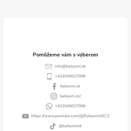
ä
t
i
e
info
@
babyom.sk
+421949017008
babyom.sk
babyom.sk/
+421949017008
https://www.youtube.com/@BabyomSKCZ
@babyomsk