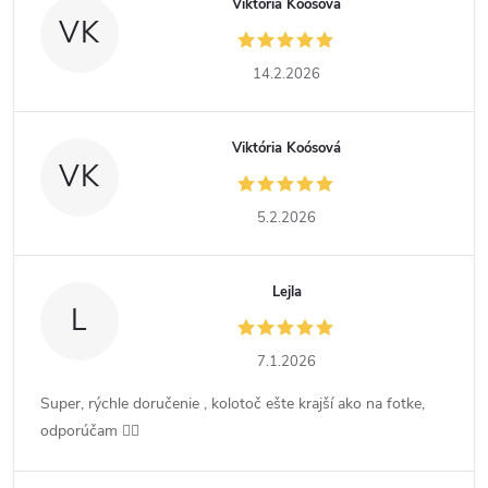
Viktória Koósová
VK
14.2.2026
Viktória Koósová
VK
5.2.2026
Lejla
L
7.1.2026
Super, rýchle doručenie , kolotoč ešte krajší ako na fotke,
odporúčam 👍🏻