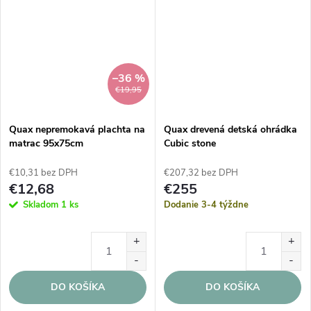
–36 %
€19,95
Quax nepremokavá plachta na
Quax drevená detská ohrádka
matrac 95x75cm
Cubic stone
€10,31 bez DPH
€207,32 bez DPH
€12,68
€255
Skladom
1 ks
Dodanie 3-4 týždne
DO KOŠÍKA
DO KOŠÍKA