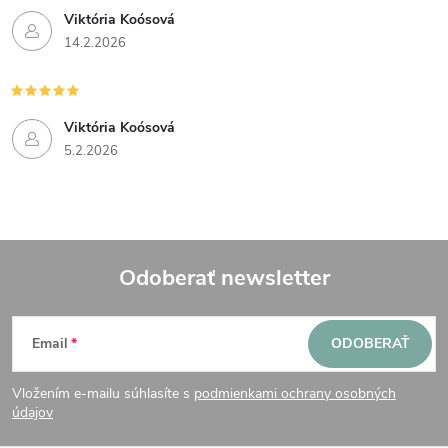
Viktória Koósová
14.2.2026
Viktória Koósová
5.2.2026
Odoberať newsletter
Z
Email
ODOBERAŤ
á
Vložením e-mailu súhlasíte s
podmienkami ochrany osobných
p
údajov