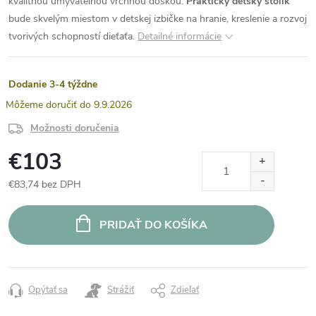
kvalitnou umývateľnou vrchnou doskou.
Praktický detský stolík
bude skvelým miestom v detskej izbičke na hranie, kreslenie a rozvoj
tvorivých schopností dieťaťa.
Detailné informácie
Dodanie 3-4 týždne
9.9.2026
Možnosti doručenia
€103
€83,74 bez DPH
Jednotková
cena:
PRIDAŤ DO KOŠÍKA
Opýtať sa
Strážiť
Zdieľať