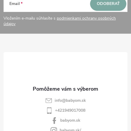
Email
ODOBERAŤ
á
Vložením e-mailu súhlasíte s
podmienkami ochrany osobných
p
údajov
ä
t
i
e
info
@
babyom.sk
+421949017008
babyom.sk
babyom.sk/