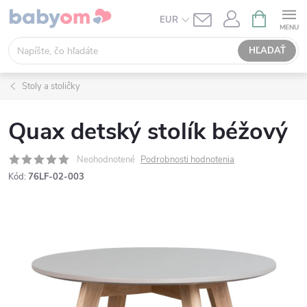
Prejsť
NÁKUPN
EUR
KOŠÍK
na
obsah
HĽADAŤ
Stoly a stoličky
Quax detský stolík béžový
Neohodnotené
Podrobnosti hodnotenia
Kód:
76LF-02-003