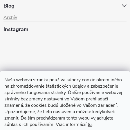
Blog
Archív
Instagram
Naša webová stránka používa súbory cookie okrem iného
na zhromažďovanie štatistických údajov a zabezpečenie
Sledovať na Instagrame
správneho fungovania stránky. Ďalšie používanie webovej
stránky bez zmeny nastavení vo Vašom prehliadači
znamená, že cookies budú uložené vo Vašom zariadení.
TIk Tok
Instagram
Facebook
Upozorňujeme, že tieto nastavenia môžete kedykoľvek
zmeniť. Ďalším prechádzaním tohto webu vyjadrujete
súhlas s ich používaním. Viac informácií
tu
.
Copyright 2026
Babyom
. Všetky práva vyhradené.
Upraviť nastavenie