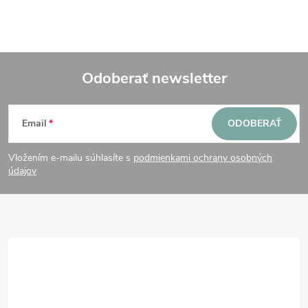
Odoberať newsletter
Z
Email
ODOBERAŤ
á
Vložením e-mailu súhlasíte s
podmienkami ochrany osobných
p
údajov
ä
t
i