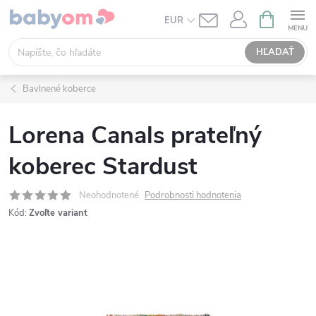
Prejsť
NÁKUPN
EUR
KOŠÍK
na
obsah
HĽADAŤ
Bavlnené koberce
Lorena Canals prateľný
koberec Stardust
Neohodnotené
Podrobnosti hodnotenia
Kód:
Zvoľte variant