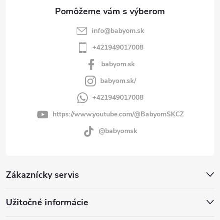
e
info
@
babyom.sk
+421949017008
babyom.sk
babyom.sk/
+421949017008
https://www.youtube.com/@BabyomSKCZ
@babyomsk
Zákaznícky servis
Užitočné informácie