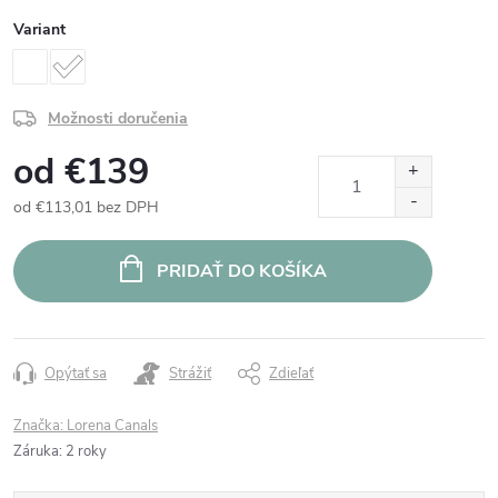
Variant
Možnosti doručenia
od
€139
od
€113,01
bez DPH
Jednotková
cena:
PRIDAŤ DO KOŠÍKA
Opýtať sa
Strážiť
Zdieľať
Značka:
Lorena Canals
Záruka
:
2 roky