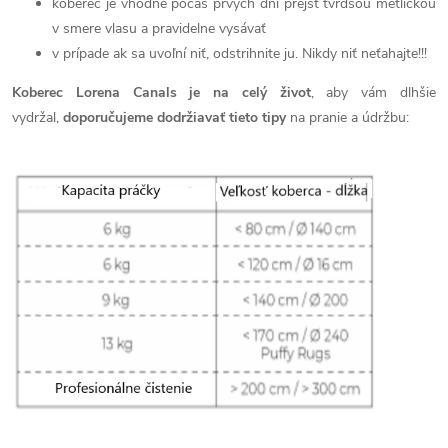
koberec je vhodné počas prvých dní prejsť tvrdšou metličkou
v smere vlasu a pravidelne vysávať
v prípade ak sa uvoľní niť, odstrihnite ju. Nikdy niť neťahajte!!!
Koberec Lorena Canals je na celý život
, aby vám dlhšie
vydržal,
doporučujeme dodržiavať tieto tipy
na pranie a údržbu: