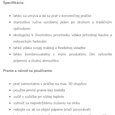
Špecifikácia:
ľahko sa umýva a dá sa prať v konvenčnej práčke
starostlivo ručne vyrobený jeden po druhom a tradičným
spôsobom
ekologický k životnému prostrediu vďaka prírodnej bavlne a
netoxickým farbivám
ľahké vďaka svojej mäkkej a flexibilnej skladbe
ľahko kombinovateľný s inými produktmi, čím vytvoríte
príjemnú a útulnú atmosféru
Pranie a návod na používanie:
prať samostatne v práčke na max. 30 stupňov
použite jemné pranie bez bielidla
sušiť v sušičke pri nízkej teplote
vyhnúť sa nepretržitému sušeniu na slnku
nebojte sa, ak sa objaví páperie (stačí povysávať)