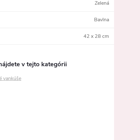
Zelená
Bavlna
42 x 28 cm
ájdete v tejto kategórii
é vankúše