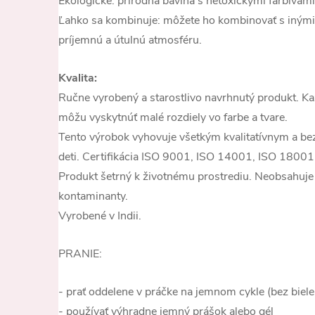
Ekologické: prírodná bavlna s netoxickými farbivami
Ľahko sa kombinuje: môžete ho kombinovať s inými 
príjemnú a útulnú atmosféru.
Kvalita:
Ručne vyrobený a starostlivo navrhnutý produkt. Kaž
môžu vyskytnúť malé rozdiely vo farbe a tvare.
Tento výrobok vyhovuje všetkým kvalitatívnym a 
deti. Certifikácia ISO 9001, ISO 14001, ISO 18001
Produkt šetrný k životnému prostrediu. Neobsahuje 
kontaminanty.
Vyrobené v Indii.
PRANIE:
- prať oddelene v práčke na jemnom cykle (bez biele
- používať výhradne jemný prášok alebo gél