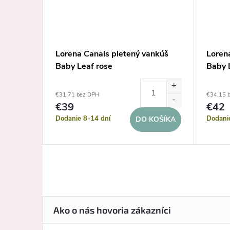
oračný
Lorena Canals pletený vankúš
Loren
Baby Leaf rose
Baby 
€31,71 bez DPH
€34,15 
€39
€42
Dodanie 8-14 dní
Dodani
KOŠÍKA
DO KOŠÍKA