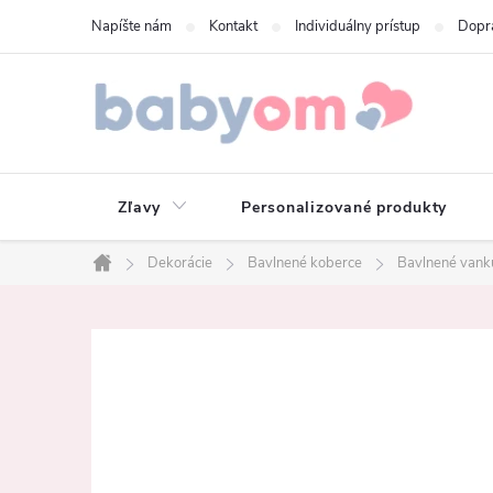
Prejsť
Napíšte nám
Kontakt
Individuálny prístup
Dopr
na
obsah
Zľavy
Personalizované produkty
Dekorácie
Bavlnené koberce
Bavlnené vank
Domov