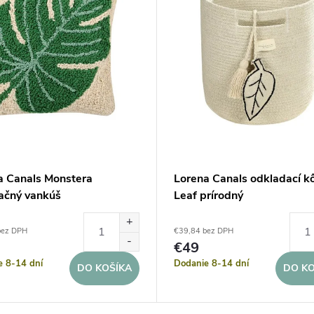
a Canals Monstera
Lorena Canals odkladací k
ačný vankúš
Leaf prírodný
bez DPH
€39,84 bez DPH
€49
e 8-14 dní
Dodanie 8-14 dní
DO KOŠÍKA
DO KO