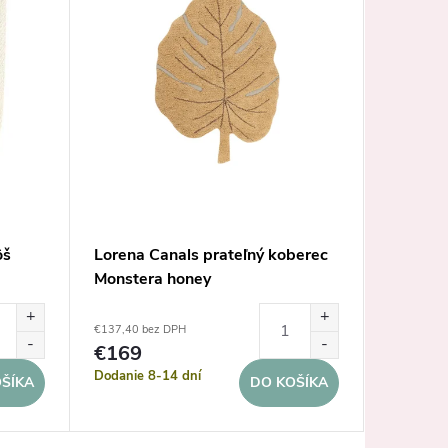
ôš
Lorena Canals prateľný koberec
Lorena 
Monstera honey
Monster
€137,40 bez DPH
€137,40 b
€169
€169
Dodanie 8-14 dní
Dodanie 
ŠÍKA
DO KOŠÍKA