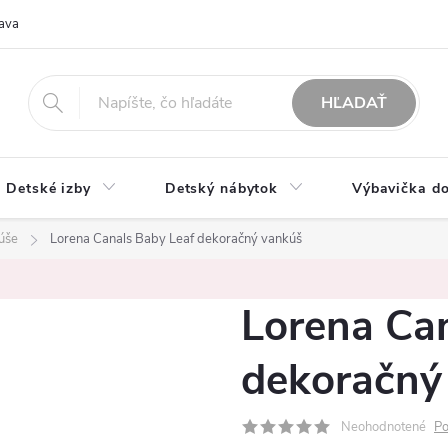
ava
O nás
Možnosti platby
Obchodné podmienky
Rekla
HĽADAŤ
Detské izby
Detský nábytok
Výbavička do
úše
Lorena Canals Baby Leaf dekoračný vankúš
Lorena Ca
dekoračný
Neohodnotené
Po