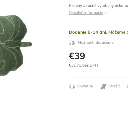
Pletený a ručné vyrobený dekorač
Detailné informácie
Dodanie 8-14 dní
Možnosti doručenia
€39
€31,71 bez DPH
Jednotková
cena:
Opýtať sa
Strážiť