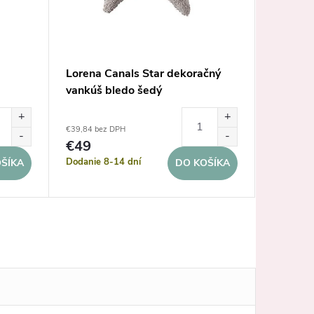
Lorena Canals Star dekoračný
Lorena 
vankúš bledo šedý
Bubbly o
€39,84 bez DPH
€47,97 be
€49
€59
Dodanie 8-14 dní
Dodanie 
ŠÍKA
DO KOŠÍKA