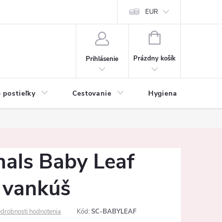
mačné podmienky
Vrátenie tovaru a reklamácia
EUR
Ochrana osobných ú
NÁKUPNÝ
KOŠÍK
Prázdny košík
Prihlásenie
 postieľky
Cestovanie
Hygiena
K
nals Baby Leaf
 vankúš
drobnosti hodnotenia
Kód:
SC-BABYLEAF