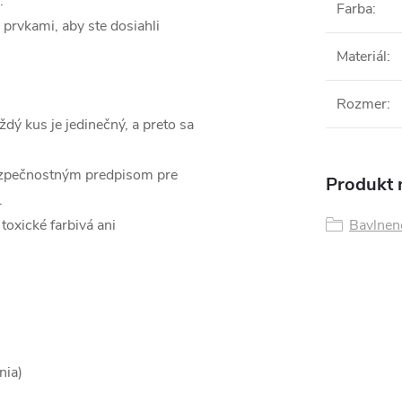
.
Farba
:
prvkami, aby ste dosiahli
Materiál
:
Rozmer
:
dý kus je jedinečný, a preto sa
bezpečnostným predpisom pre
Produkt n
.
toxické farbivá ani
Bavlnen
nia)