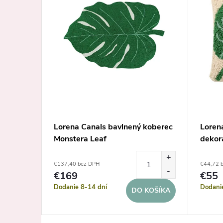
koberec
Lorena Canals bavlnený koberec
Loren
Monstera Leaf
dekor
€137,40 bez DPH
€44,72 
€169
€55
Dodanie 8-14 dní
Dodani
KOŠÍKA
DO KOŠÍKA