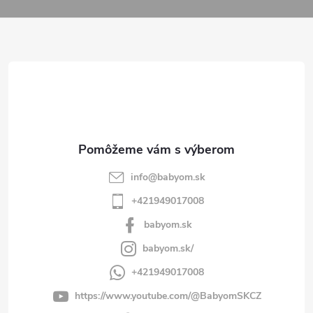
p
ä
t
i
e
info
@
babyom.sk
+421949017008
babyom.sk
babyom.sk/
+421949017008
https://www.youtube.com/@BabyomSKCZ