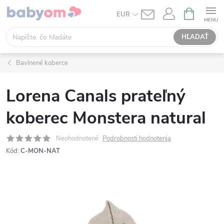
Prejsť
NÁKUPN
EUR
KOŠÍK
na
obsah
HĽADAŤ
Bavlnené koberce
Lorena Canals prateľný
koberec Monstera natural
Neohodnotené
Podrobnosti hodnotenia
Kód:
C-MON-NAT