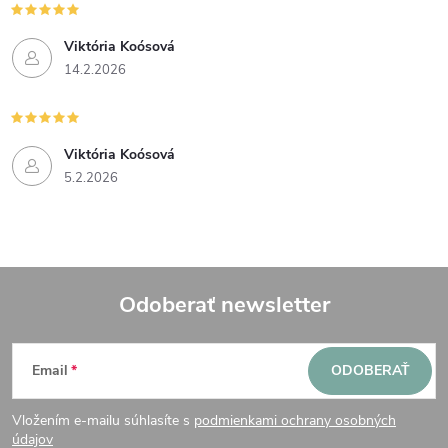
Viktória Koósová
14.2.2026
Viktória Koósová
5.2.2026
Odoberať newsletter
Z
Email
ODOBERAŤ
á
Vložením e-mailu súhlasíte s
podmienkami ochrany osobných
údajov