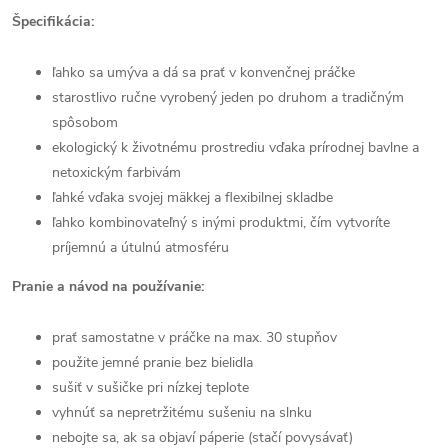
Špecifikácia:
ľahko sa umýva a dá sa prať v konvenčnej práčke
starostlivo ručne vyrobený jeden po druhom a tradičným
spôsobom
ekologický k životnému prostrediu vďaka prírodnej bavlne a
netoxickým farbivám
ľahké vďaka svojej mäkkej a flexibilnej skladbe
ľahko kombinovateľný s inými produktmi, čím vytvoríte
príjemnú a útulnú atmosféru
Pranie a návod na používanie:
prať samostatne v práčke na max. 30 stupňov
použite jemné pranie bez bielidla
sušiť v sušičke pri nízkej teplote
vyhnúť sa nepretržitému sušeniu na slnku
nebojte sa, ak sa objaví páperie (stačí povysávať)