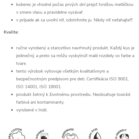
koberec je vhodné počas prvých dní prejsť tvrdšou metličkou
v smere vlasu a pravidelne vysávať
v prípade ak sa uvoľní niť, odstrihnite ju. Nikdy niť neťahajte!!!
Kvalita:
ručne vyrobený a starostlivo navrhnutý produkt. Každý kus je
jedinečný, a preto sa môžu vyskytnúť malé rozdiely vo farbe a
tvare.
tento výrobok vyhovuje všetkým kvalitatívnym a
bezpečnostným predpisom pre deti. Certifikácia ISO 9001,
ISO 14001, ISO 18001.
produkt šetrný k životnému prostrediu. Neobsahuje toxické
farbivá ani kontaminanty.
vyrobené v Indii.