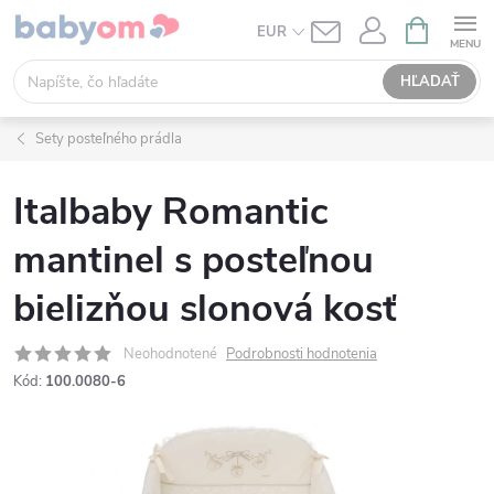
Prejsť
NÁKUPN
EUR
KOŠÍK
na
obsah
HĽADAŤ
Sety posteľného prádla
Italbaby Romantic
mantinel s posteľnou
bielizňou slonová kosť
Neohodnotené
Podrobnosti hodnotenia
Kód:
100.0080-6