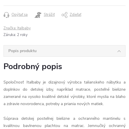
Opýtať sa
Strážiť
Zdieľať
Značka:
Italbaby
Záruka
:
2 roky
Popis produktu
Podrobný popis
Spoločnosť Italbaby je dizajnový výrobca talianskeho nábytku a
doplnkov do detskej izby, napríklad matrace, posteľné bielizne
zamerané na vysoko kvalitné detské výrobky, ktoré myslia na blaho
a zdravie novorodenca, potreby a priania nových matiek.
Súprava detskej posteľnej bielizne a ochranného mantinelu s
kvalitnou bavlnenou plachtou na matrac. Jemnučký ochranný