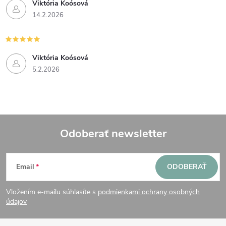
Viktória Koósová
14.2.2026
Viktória Koósová
5.2.2026
Odoberať newsletter
Z
Email
ODOBERAŤ
á
Vložením e-mailu súhlasíte s
podmienkami ochrany osobných
p
údajov