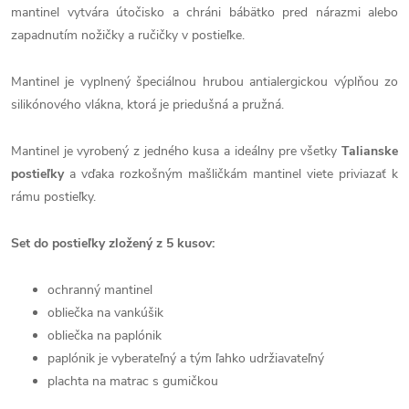
mantinel vytvára útočisko a chráni bábätko pred nárazmi alebo
zapadnutím nožičky a ručičky v postieľke.
Mantinel je vyplnený špeciálnou hrubou antialergickou výplňou zo
silikónového vlákna, ktorá je priedušná a pružná.
Mantinel je vyrobený z jedného kusa a ideálny pre všetky
Talianske
postieľky
a vďaka rozkošným mašličkám mantinel viete priviazať k
rámu postieľky.
Set do postieľky zložený z 5 kusov:
ochranný mantinel
obliečka na vankúšik
obliečka na paplónik
paplónik je vyberateľný a tým ľahko udržiavateľný
plachta na matrac s gumičkou