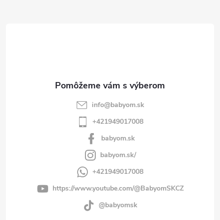
ä
t
i
e
info
@
babyom.sk
+421949017008
babyom.sk
babyom.sk/
+421949017008
https://www.youtube.com/@BabyomSKCZ
@babyomsk