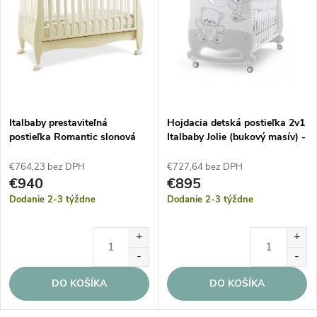
Italbaby prestaviteľná
Hojdacia detská postieľka 2v1
postieľka Romantic slonová
Italbaby Jolie (bukový masív) -
kosť
Grey
€764,23 bez DPH
€727,64 bez DPH
€940
€895
Dodanie 2-3 týždne
Dodanie 2-3 týždne
DO KOŠÍKA
DO KOŠÍKA