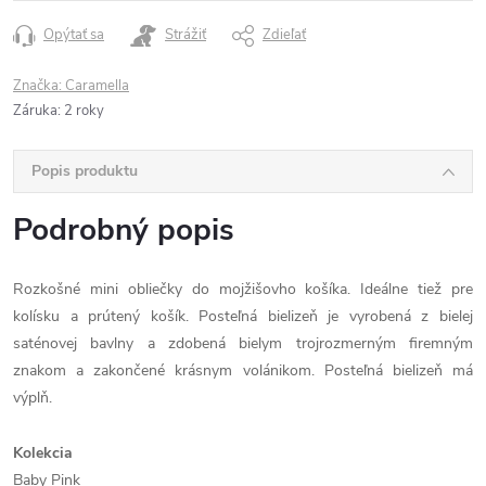
Opýtať sa
Strážiť
Zdieľať
Značka:
Caramella
Záruka
:
2 roky
Popis produktu
Podrobný popis
Rozkošné mini obliečky do mojžišovho košíka. Ideálne tiež pre
kolísku a prútený košík. Posteľná bielizeň je vyrobená z bielej
saténovej bavlny a zdobená bielym trojrozmerným firemným
znakom a zakončené krásnym volánikom. Posteľná bielizeň má
výplň.
Kolekcia
Baby Pink