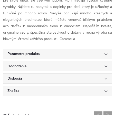
pre svoje dieťa, ale všetkým ľuďom, ktorí hľadajú vysoko kvalitné
výrobky. Nájdete tu nábytok a doplnky pre deti, ktorý je užitočný a
funkčné po mnoho rokov. Navyše ponúkajú mnoho krásnych a
elegantných predmetov, ktoré môžete venovať blízkym priateľom
ako darček k narodeninám alebo k Vianociam. Najvyšším kvalita,
originálne vzory, špeciálna starostlivosť o detaily a ručná výroba sú
hlavnými črtami každého produktu Caramella.
Parametre produktu
Hodnotenie
Diskusia
Značka