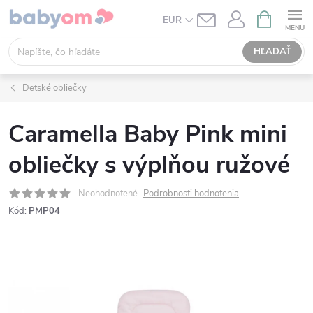
Prejsť
NÁKUPN
EUR
KOŠÍK
na
obsah
HĽADAŤ
Detské obliečky
Caramella Baby Pink mini
obliečky s výplňou ružové
Neohodnotené
Podrobnosti hodnotenia
Kód:
PMP04