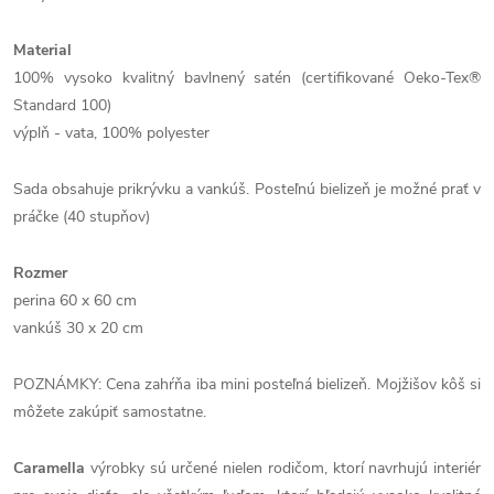
Material
100% vysoko kvalitný bavlnený satén (certifikované Oeko-Tex®
Standard 100)
výplň - vata, 100% polyester
Sada obsahuje prikrývku a vankúš. Posteľnú bielizeň je možné prať v
práčke (40 stupňov)
Rozmer
perina 60 x 60 cm
vankúš 30 x 20 cm
POZNÁMKY: Cena zahŕňa iba mini posteľná bielizeň. Mojžišov kôš si
môžete zakúpiť samostatne.
Caramella
výrobky sú určené nielen rodičom, ktorí navrhujú interiér