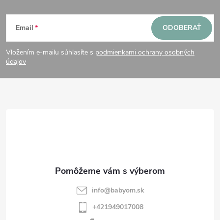
Z
Email
ODOBERAŤ
á
Vložením e-mailu súhlasíte s
podmienkami ochrany osobných
p
údajov
ä
t
i
e
info
@
babyom.sk
+421949017008