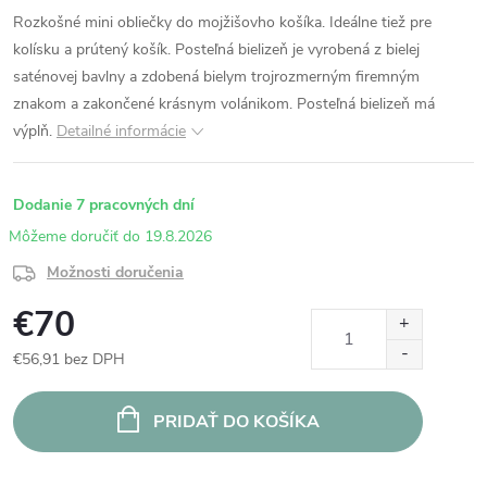
Rozkošné mini obliečky do mojžišovho košíka. Ideálne tiež pre
kolísku a prútený košík. Posteľná bielizeň je vyrobená z bielej
saténovej bavlny a zdobená bielym trojrozmerným firemným
znakom a zakončené krásnym volánikom. Posteľná bielizeň má
výplň.
Detailné informácie
Dodanie 7 pracovných dní
19.8.2026
Možnosti doručenia
€70
€56,91 bez DPH
Jednotková
cena:
PRIDAŤ DO KOŠÍKA