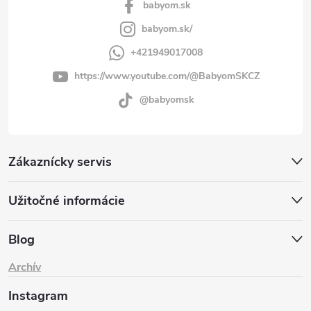
babyom.sk
babyom.sk/
+421949017008
https://www.youtube.com/@BabyomSKCZ
@babyomsk
Zákaznícky servis
Užitočné informácie
Blog
Archív
Instagram