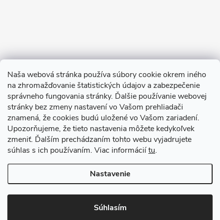
Naša webová stránka používa súbory cookie okrem iného
na zhromažďovanie štatistických údajov a zabezpečenie
Sledovať na Instagrame
správneho fungovania stránky. Ďalšie používanie webovej
stránky bez zmeny nastavení vo Vašom prehliadači
znamená, že cookies budú uložené vo Vašom zariadení.
TIk Tok
Instagram
Facebook
Upozorňujeme, že tieto nastavenia môžete kedykoľvek
zmeniť. Ďalším prechádzaním tohto webu vyjadrujete
súhlas s ich používaním. Viac informácií
tu
.
Copyright 2026
Babyom
. Všetky práva vyhradené.
Upraviť nastavenie
cookies
Nastavenie
Vytvoril Shoptet
Súhlasím