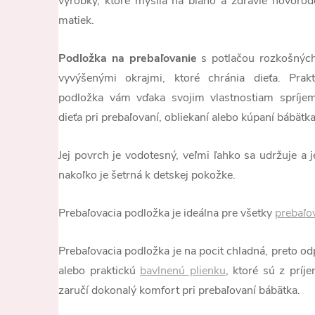
výrobky, ktoré myslia na blaho a zdravie novorod
matiek.
Podložka na prebaľovanie
s potlačou rozkošných
vyvýšenými okrajmi, ktoré chránia dieťa. Prak
podložka vám vďaka svojim vlastnostiam spríjem
dieťa pri prebaľovaní, obliekaní alebo kúpaní bábätka
Jej povrch je vodotesný, veľmi ľahko sa udržuje a 
nakoľko je šetrná k detskej pokožke.
Prebaľovacia podložka je ideálna pre všetky
prebaľov
Prebaľovacia podložka je na pocit chladná, preto o
alebo praktickú
bavlnenú plienku
, ktoré sú z príj
zaručí dokonalý komfort pri prebaľovaní bábätka.