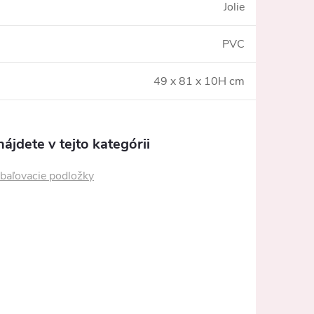
Jolie
PVC
49 x 81 x 10H cm
ájdete v tejto kategórii
baľovacie podložky