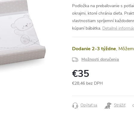
Podložka na prebaľovanie s potl
okrajmi, ktoré chránia dieťa. Pr
vlastnostiam spríjemní každodennú
kúpaní bábätka.
Detailné informá
Dodanie 2-3 týždne
Možnosti doručenia
€35
€28,46 bez DPH
Jednotková
cena:
Opýtať sa
Strážiť