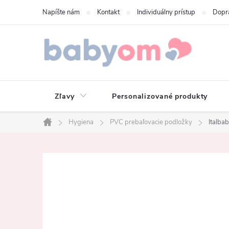
Prejsť
Napíšte nám
Kontakt
Individuálny prístup
Dopr
na
obsah
Zľavy
Personalizované produkty
Hygiena
PVC prebaľovacie podložky
Italba
Domov