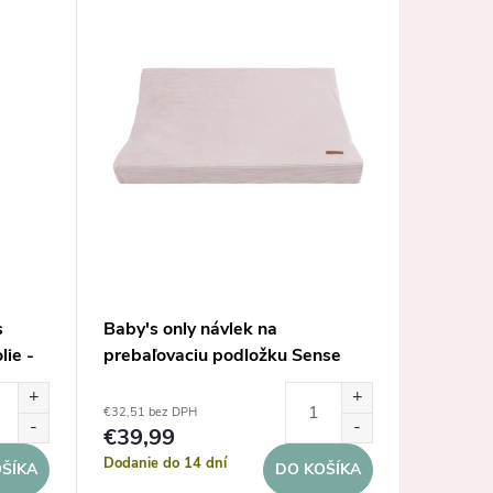
s
Baby's only návlek na
Italbab
lie -
prebaľovaciu podložku Sense
prebaľo
staro ružový
€32,51 bez DPH
€17,89 be
€39,99
€22
Dodanie do 14 dní
Dodanie 
ŠÍKA
DO KOŠÍKA