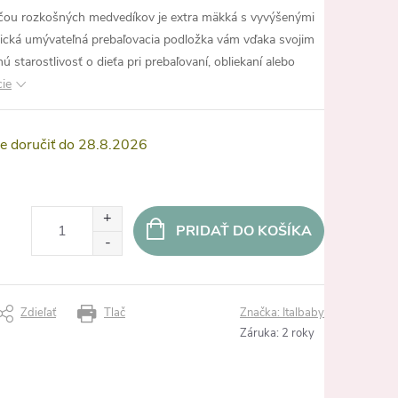
ačou rozkošných medvedíkov je extra mäkká s vyvýšenými
aktická umývateľná prebaľovacia podložka vám vďaka svojim
 starostlivosť o dieťa pri prebaľovaní, obliekaní alebo
cie
28.8.2026
PRIDAŤ DO KOŠÍKA
Zdieľať
Tlač
Značka:
Italbaby
Záruka
:
2 roky