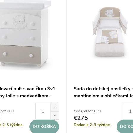
ovací pult s vaničkou 3v1
Sada do detskej postieľky 
by Jolie s medvedíkom –
mantinelom a obliečkami Jo
Choco
 bez DPH
€223,58 bez DPH
5
€275
e 2-3 týždne
Dodanie 2-3 týždne
DO KOŠÍKA
DO KO