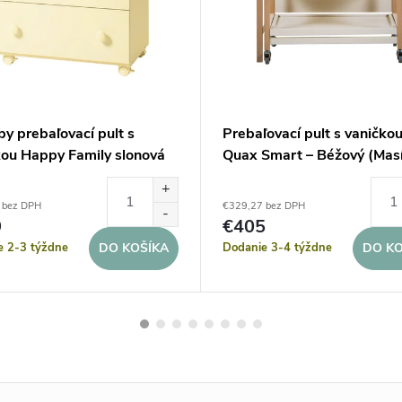
by prebaľovací pult s
Prebaľovací pult s vaničko
kou Happy Family slonová
Quax Smart – Béžový (Masí
 bez DPH
€329,27 bez DPH
9
€405
e 2-3 týždne
Dodanie 3-4 týždne
DO KOŠÍKA
DO KO