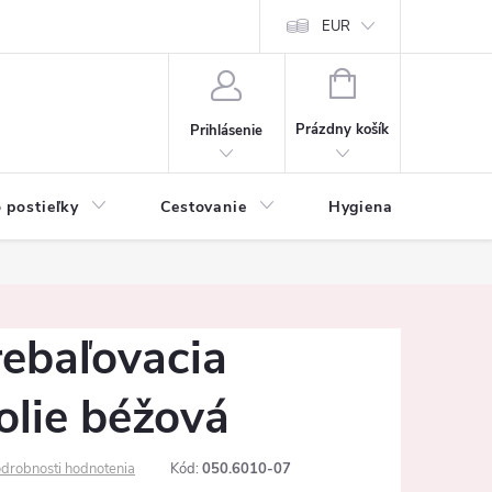
mačné podmienky
Vrátenie tovaru a reklamácia
EUR
Ochrana osobných ú
NÁKUPNÝ
KOŠÍK
Prázdny košík
Prihlásenie
 postieľky
Cestovanie
Hygiena
K
rebaľovacia
olie béžová
drobnosti hodnotenia
Kód:
050.6010-07