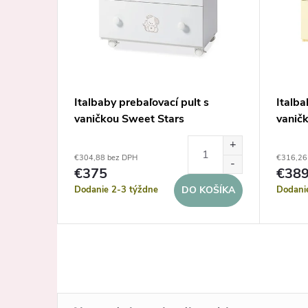
 s
Italbaby prebaľovací pult s
Italba
vaničkou Sweet Stars
vanič
kosť
€304,88 bez DPH
€316,26
€375
€38
Dodanie 2-3 týždne
Dodani
KOŠÍKA
DO KOŠÍKA