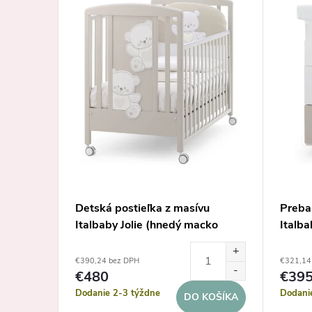
ku s
Detská postieľka z masívu
Prebaľ
Italbaby Jolie (hnedý macko
Italba
Choco)
Choco
€390,24 bez DPH
€321,14
€480
€39
Dodanie 2-3 týždne
Dodani
KOŠÍKA
DO KOŠÍKA