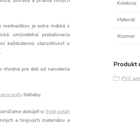
enca, potreby a priania nových
Kolekcia
:
Materiál
:
 medvedíkov je extra mäkká s
tická umývateľná prebaľovacia
Rozmer
:
ní každodennú starostlivosť o
.
Produkt n
je vhodná pre deti od narodenia
PVC pre
acie pulty
Italbaby.
dporúčame dokúpiť si
froté poťah
emných a hrejivých materiálov a