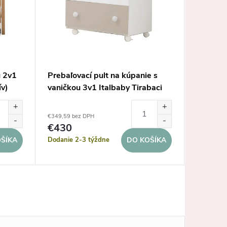
u 2v1
Prebaľovací pult na kúpanie s
Prebaľo
v)
vaničkou 3v1 Italbaby Tirabaci
Quax Sm
€349,59 bez DPH
€329,27 b
€430
€405
Dodanie 2-3 týždne
Dodanie 
ŠÍKA
DO KOŠÍKA