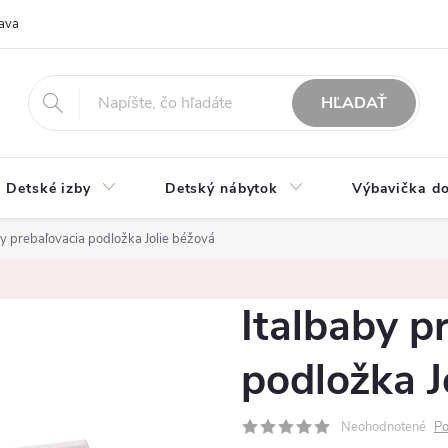
ava
O nás
Možnosti platby
Obchodné podmienky
Rekla
HĽADAŤ
Detské izby
Detský nábytok
Výbavička do
by prebaľovacia podložka Jolie béžová
Italbaby p
podložka J
Neohodnotené
Po