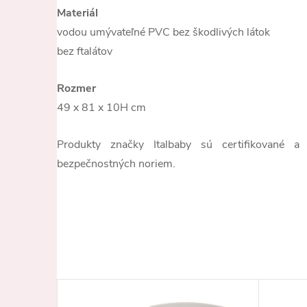
Materiál
vodou umývateľné PVC bez škodlivých látok
bez ftalátov
Rozmer
49 x 81 x 10H cm
Produkty značky Italbaby sú certifikované a
bezpečnostných noriem.