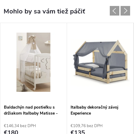
Baldachýn nad postieľku s
Italbaby dekoračný závoj
držiakom Italbaby Matisse -
Experience
Choco
€146,34 bez DPH
€109,76 bez DPH
€180
€135