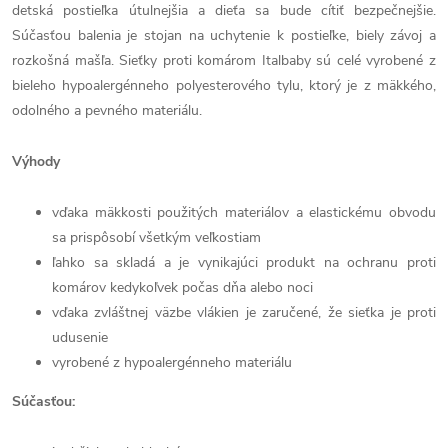
detská postieľka útulnejšia a dieťa sa bude cítiť bezpečnejšie.
Súčasťou balenia je stojan na uchytenie k postieľke, biely závoj a
rozkošná mašľa. Sieťky proti komárom Italbaby sú celé vyrobené z
bieleho hypoalergénneho polyesterového tylu, ktorý je z mäkkého,
odolného a pevného materiálu.
Výhody
vďaka mäkkosti použitých materiálov a elastickému obvodu
sa prispôsobí všetkým veľkostiam
ľahko sa skladá a je vynikajúci produkt na ochranu proti
komárov kedykoľvek počas dňa alebo noci
vďaka zvláštnej väzbe vlákien je zaručené, že sieťka je proti
udusenie
vyrobené z hypoalergénneho materiálu
Súčasťou: