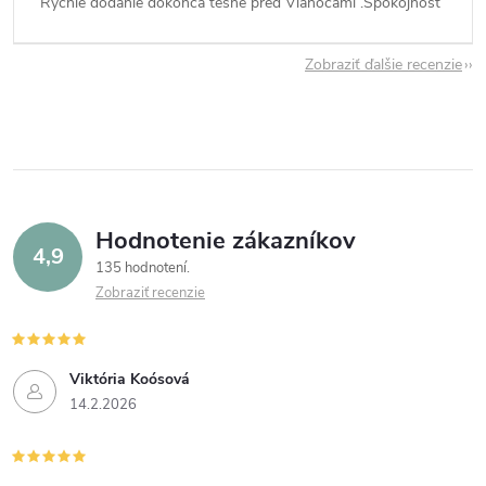
Rýchle dodanie dokonca tesne pred Vianocami .Spokojnosť
Zobraziť ďalšie recenzie
Hodnotenie zákazníkov
4,9
135 hodnotení
Zobraziť recenzie
Viktória Koósová
14.2.2026