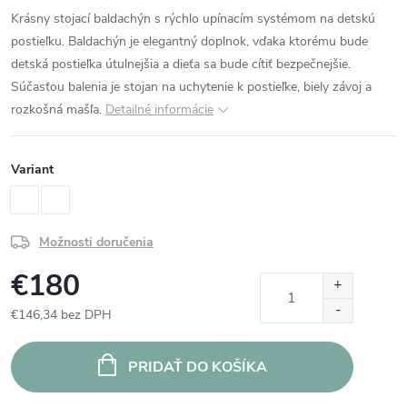
Krásny stojací baldachýn s rýchlo upínacím systémom na detskú
postieľku. Baldachýn je elegantný doplnok, vďaka ktorému bude
detská postieľka útulnejšia a dieťa sa bude cítiť bezpečnejšie.
Súčasťou balenia je stojan na uchytenie k postieľke, biely závoj a
rozkošná mašľa.
Detailné informácie
Variant
Možnosti doručenia
€180
€146,34 bez DPH
Jednotková
cena:
PRIDAŤ DO KOŠÍKA