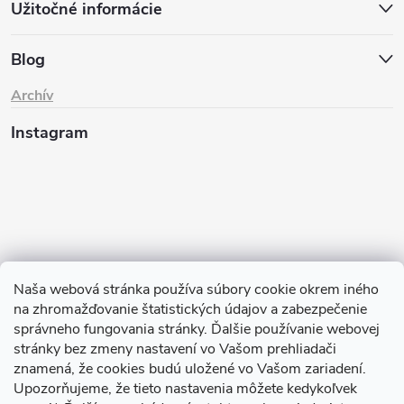
Užitočné informácie
Blog
Archív
Instagram
Naša webová stránka používa súbory cookie okrem iného
na zhromažďovanie štatistických údajov a zabezpečenie
Sledovať na Instagrame
správneho fungovania stránky. Ďalšie používanie webovej
stránky bez zmeny nastavení vo Vašom prehliadači
znamená, že cookies budú uložené vo Vašom zariadení.
TIk Tok
Instagram
Facebook
Upozorňujeme, že tieto nastavenia môžete kedykoľvek