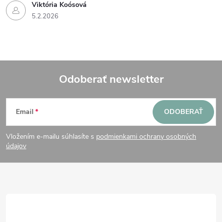
Viktória Koósová
5.2.2026
Odoberať newsletter
Z
Email
ODOBERAŤ
á
Vložením e-mailu súhlasíte s
podmienkami ochrany osobných
p
údajov
ä
t