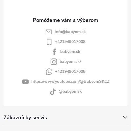
i
e
info
@
babyom.sk
+421949017008
babyom.sk
babyom.sk/
+421949017008
https://www.youtube.com/@BabyomSKCZ
@babyomsk
Zákaznícky servis