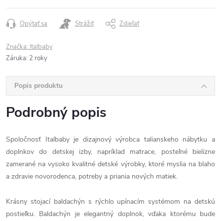
Opýtať sa
Strážiť
Zdieľať
Značka:
Italbaby
Záruka
:
2 roky
Popis produktu
Podrobný popis
Spoločnosť Italbaby je dizajnový výrobca talianskeho nábytku a
doplnkov do detskej izby, napríklad matrace, posteľné bielizne
zamerané na vysoko kvalitné detské výrobky, ktoré myslia na blaho
a zdravie novorodenca, potreby a priania nových matiek.
Krásny stojací baldachýn s rýchlo upínacím systémom na detskú
postieľku. Baldachýn je elegantný doplnok, vďaka ktorému bude