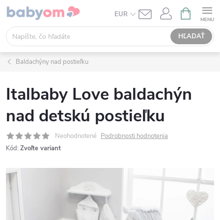
Prejsť
NÁKUPN
EUR
KOŠÍK
na
obsah
HĽADAŤ
Baldachýny nad postieľku
Italbaby Love baldachýn
nad detskú postieľku
Neohodnotené
Podrobnosti hodnotenia
Kód:
Zvoľte variant