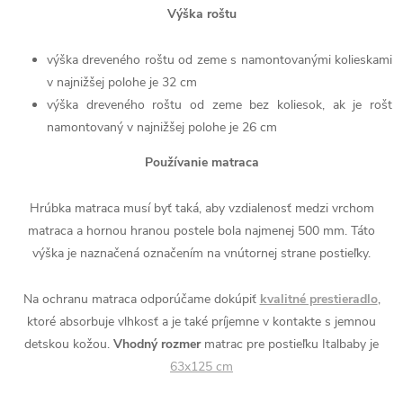
Výška roštu
výška dreveného roštu od zeme s namontovanými kolieskami
v najnižšej polohe je 32 cm
výška dreveného roštu od zeme bez koliesok, ak je rošt
namontovaný v najnižšej polohe je 26 cm
Používanie matraca
Hrúbka matraca musí byť taká, aby vzdialenosť medzi vrchom
matraca a hornou hranou postele bola najmenej 500 mm. Táto
výška je naznačená označením na vnútornej strane postieľky.
Na ochranu matraca odporúčame dokúpiť
kvalitné prestieradlo
,
ktoré absorbuje vlhkosť a je také príjemne v kontakte s jemnou
detskou kožou.
Vhodný rozmer
matrac pre postieľku Italbaby je
63x125 cm