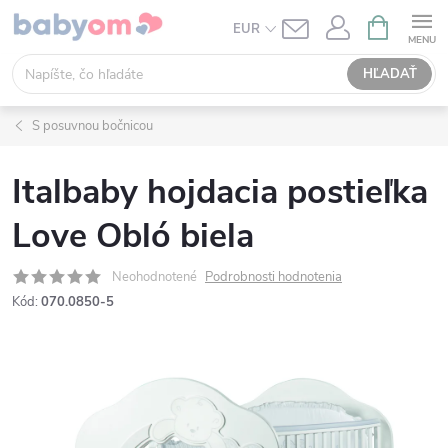
Prejsť
NÁKUPN
EUR
KOŠÍK
na
obsah
HĽADAŤ
S posuvnou bočnicou
Italbaby hojdacia postieľka
Love Obló biela
Neohodnotené
Podrobnosti hodnotenia
Kód:
070.0850-5