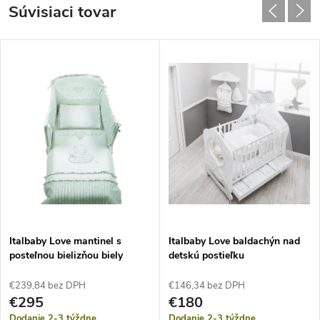
Súvisiaci tovar
Italbaby Love mantinel s
Italbaby Love baldachýn nad
posteľnou bielizňou biely
detskú postieľku
€239,84 bez DPH
€146,34 bez DPH
€295
€180
Dodanie 2-3 týždne
Dodanie 2-3 týždne