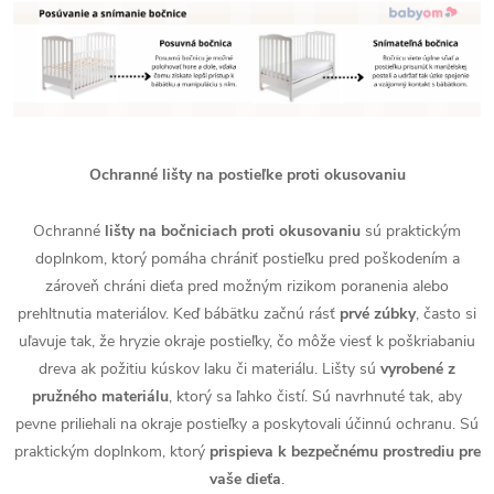
Ochranné lišty na postieľke proti okusovaniu
Ochranné
lišty na bočniciach proti okusovaniu
sú praktickým
doplnkom, ktorý pomáha chrániť postieľku pred poškodením a
zároveň chráni dieťa pred možným rizikom poranenia alebo
prehltnutia materiálov. Keď bábätku začnú rásť
prvé zúbky
, často si
uľavuje tak, že hryzie okraje postieľky, čo môže viesť k poškriabaniu
dreva ak požitiu kúskov laku či materiálu. Lišty sú
vyrobené z
pružného materiálu
, ktorý sa ľahko čistí. Sú navrhnuté tak, aby
pevne priliehali na okraje postieľky a poskytovali účinnú ochranu. Sú
praktickým doplnkom, ktorý
prispieva k bezpečnému prostrediu pre
vaše dieťa
.