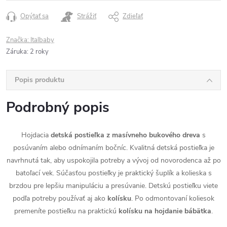
Opýtať sa
Strážiť
Zdieľať
Značka:
Italbaby
Záruka
:
2 roky
Popis produktu
Podrobný popis
Hojdacia
detská postieľka z masívneho bukového dreva
s
posúvaním alebo odnímaním bočníc. Kvalitná detská postieľka je
navrhnutá tak, aby uspokojila potreby a vývoj od novorodenca až po
batoľací vek. Súčasťou postieľky je praktický šuplík a kolieska s
brzdou pre lepšiu manipuláciu a presúvanie. Detskú postieľku viete
podľa potreby používať aj ako
kolísku
. Po odmontovaní koliesok
premeníte postieľku na praktickú
kolísku na hojdanie bábätka
.