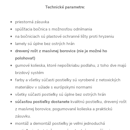
Technické parametre:
priestorná zásuvka
spúšťacia bočnica s možnosťou odnímania
na bočniciach sú plastové ochranné lišty proti hryzeniu
lamely sú úplne bez ostrých hrán
drevený rošt z masívnej borovice (nie je možné ho
polohovať)
gumové kolieska, ktoré nepoškriabu podlahu, z toho dve majú
brzdový systém
farby a všetky súčasti postieľky sú vyrobené z netoxických
materiálov v súlade s európskymi normami
všetky súčasti postieľky sú úplne bez ostrých hrán
súčasťou postieľky dostanete
kvalitnú postieľku, drevený rošt
z masívnej borovice, pogumované kolieska a praktickú
zásuvku.
montáž a demontáž postieľky je veľmi jednoduchá