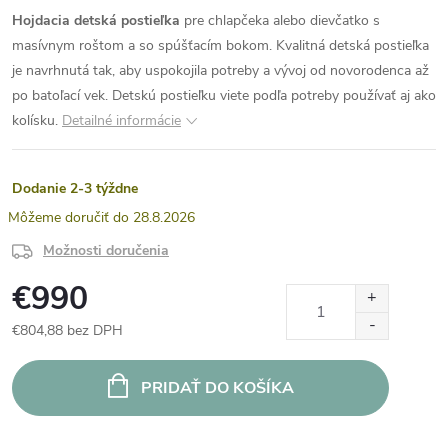
Hojdacia detská postieľka
pre chlapčeka alebo dievčatko s
masívnym roštom a so spúšťacím bokom. Kvalitná detská postieľka
je navrhnutá tak, aby uspokojila potreby a vývoj od novorodenca až
po batoľací vek. Detskú postieľku viete podľa potreby používať aj ako
kolísku.
Detailné informácie
Dodanie 2-3 týždne
28.8.2026
Možnosti doručenia
€990
€804,88 bez DPH
Jednotková
cena:
PRIDAŤ DO KOŠÍKA