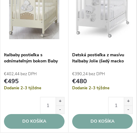
Italbaby postieľka s
Detská postieľka z masívu
odnímateľným bokom Baby
Italbaby Jolie (šedý macko
Love slonová kosť
Grey)
€402,44 bez DPH
€390,24 bez DPH
€495
€480
Dodanie 2-3 týždne
Dodanie 2-3 týždne
DO KOŠÍKA
DO KOŠÍKA