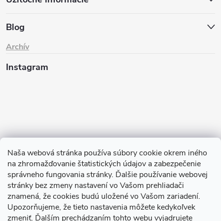
Blog
Archív
Instagram
Naša webová stránka používa súbory cookie okrem iného
na zhromažďovanie štatistických údajov a zabezpečenie
Sledovať na Instagrame
správneho fungovania stránky. Ďalšie používanie webovej
stránky bez zmeny nastavení vo Vašom prehliadači
znamená, že cookies budú uložené vo Vašom zariadení.
TIk Tok
Instagram
Facebook
Upozorňujeme, že tieto nastavenia môžete kedykoľvek
zmeniť. Ďalším prechádzaním tohto webu vyjadrujete