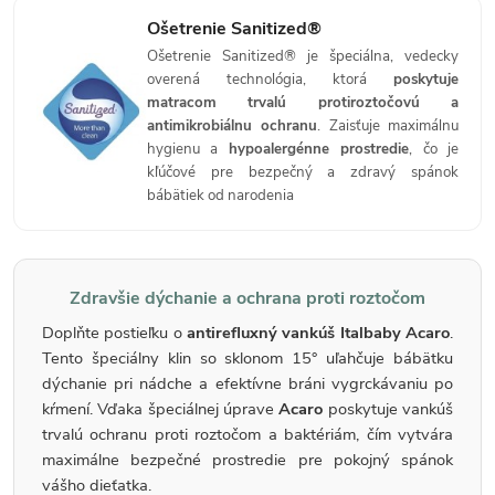
Ošetrenie Sanitized®
Ošetrenie Sanitized® je špeciálna, vedecky
overená technológia, ktorá
poskytuje
matracom trvalú protiroztočovú a
antimikrobiálnu ochranu
. Zaisťuje maximálnu
hygienu a
hypoalergénne prostredie
, čo je
kľúčové pre bezpečný a zdravý spánok
bábätiek od narodenia
Zdravšie dýchanie a ochrana proti roztočom
Doplňte postieľku o
antirefluxný vankúš Italbaby Acaro
.
Tento špeciálny klin so sklonom 15° uľahčuje bábätku
dýchanie pri nádche a efektívne bráni vygrckávaniu po
kŕmení. Vďaka špeciálnej úprave
Acaro
poskytuje vankúš
trvalú ochranu proti roztočom a baktériám, čím vytvára
maximálne bezpečné prostredie pre pokojný spánok
vášho dieťatka.