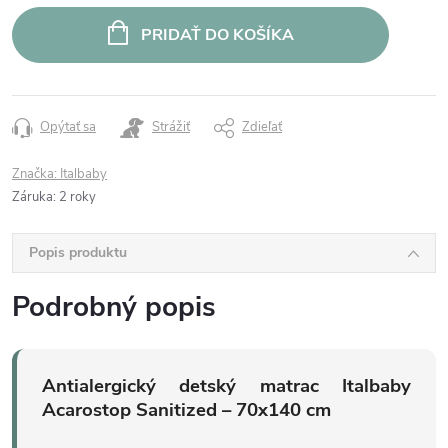
cena:
PRIDAŤ DO KOŠÍKA
Opýtať sa
Strážiť
Zdieľať
Značka:
Italbaby
Záruka
:
2 roky
Popis produktu
Podrobný popis
Antialergický detský matrac Italbaby
Acarostop Sanitized – 70x140 cm