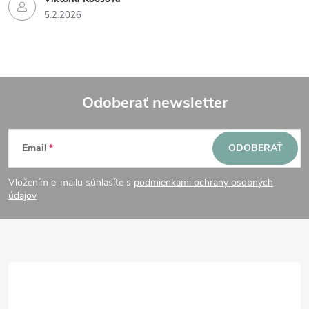
5.2.2026
Odoberať newsletter
Z
Email
ODOBERAŤ
á
Vložením e-mailu súhlasíte s
podmienkami ochrany osobných
p
údajov
ä
t
i