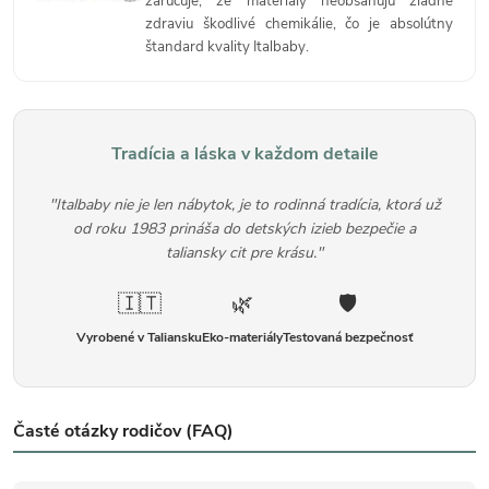
zaručuje, že materiály neobsahujú žiadne
zdraviu škodlivé chemikálie, čo je absolútny
štandard kvality Italbaby.
Tradícia a láska v každom detaile
"Italbaby nie je len nábytok, je to rodinná tradícia, ktorá už
od roku 1983 prináša do detských izieb bezpečie a
taliansky cit pre krásu."
🇮🇹
🌿
🛡️
Vyrobené v Taliansku
Eko-materiály
Testovaná bezpečnosť
Časté otázky rodičov (FAQ)