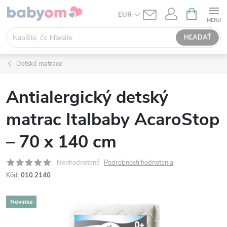
Prejsť
NÁKUPN
EUR
KOŠÍK
na
obsah
HĽADAŤ
Detské matrace
Antialergický detský
matrac Italbaby AcaroStop
– 70 x 140 cm
Neohodnotené
Podrobnosti hodnotenia
Kód:
010.2140
Novinka