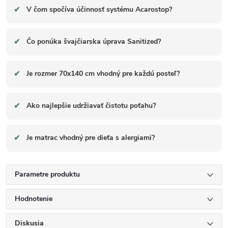
✔
V čom spočíva účinnosť systému Acarostop?
✔
Čo ponúka švajčiarska úprava Sanitized?
✔
Je rozmer 70x140 cm vhodný pre každú posteľ?
✔
Ako najlepšie udržiavať čistotu poťahu?
✔
Je matrac vhodný pre dieťa s alergiami?
Parametre produktu
Hodnotenie
Diskusia