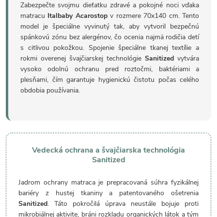
Zabezpečte svojmu dieťatku zdravé a pokojné noci vďaka
matracu
Italbaby Acarostop
v rozmere 70x140 cm. Tento
model je špeciálne vyvinutý tak, aby vytvoril bezpečnú
spánkovú zónu bez alergénov, čo ocenia najmä rodičia detí
s citlivou pokožkou. Spojenie špeciálne tkanej textílie a
rokmi overenej švajčiarskej technológie
Sanitized
vytvára
vysoko odolnú ochranu pred roztočmi, baktériami a
plesňami, čím garantuje hygienickú čistotu počas celého
obdobia používania.
Vedecká ochrana a švajčiarska technológia
Sanitized
Jadrom ochrany matraca je prepracovaná súhra fyzikálnej
bariéry z hustej tkaniny a patentovaného ošetrenia
Sanitized
. Táto pokročilá úprava neustále bojuje proti
mikrobiálnej aktivite, bráni rozkladu organických látok a tým