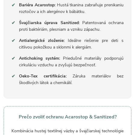
✔
Bariéra Acarostop:
Hustá tkanina zabraňuje prenikaniu
roztočov a ich alergénov k bábätku.
✔
Švajčiarska úprava Sanitized:
Patentovaná ochrana
proti baktériám, plesniam a vzniku zápachu.
✔
Antialergické zloženie:
Ideálne riešenie pre deti s
citlivou pokožkou a sklonmi k alergiám.
✔
Antichoking systém:
Priedušné materiály podporujú
cirkuláciu vzduchu a zvyšujú bezpečnosť.
✔
Oeko-Tex certifikácia:
Záruka materiálov bez
škodlivých látok a chemikálií.
Prečo zvoliť ochranu Acarostop & Sanitized?
Kombinácia hustej textilnej väzby a švajčiarskej technológie