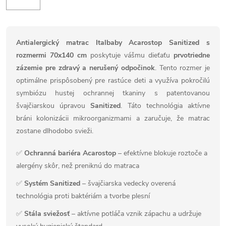
Antialergický matrac Italbaby Acarostop Sanitized s
rozmermi 70x140 cm
poskytuje vášmu dieťaťu
prvotriedne
zázemie pre zdravý a nerušený odpočinok
. Tento rozmer je
optimálne prispôsobený pre rastúce deti a využíva pokročilú
symbiózu hustej ochrannej tkaniny s patentovanou
švajčiarskou úpravou
Sanitized
. Táto technológia aktívne
bráni kolonizácii mikroorganizmami a zaručuje, že matrac
zostane dlhodobo svieži.
✅
Ochranná bariéra Acarostop
– efektívne blokuje roztoče a
alergény skôr, než preniknú do matraca
✅
Systém Sanitized
– švajčiarska vedecky overená
technológia proti baktériám a tvorbe plesní
✅
Stála sviežosť
– aktívne potláča vznik zápachu a udržuje