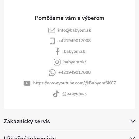
e
info
@
babyom.sk
+421949017008
babyom.sk
babyom.sk/
+421949017008
https://www.youtube.com/@BabyomSKCZ
@babyomsk
Zákaznícky servis
Užitočné informácie