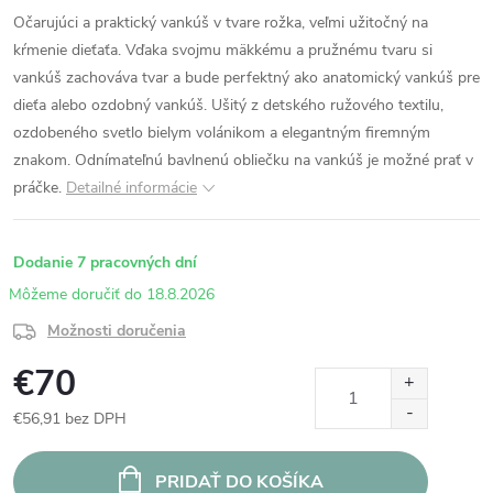
Očarujúci a praktický vankúš v tvare rožka, veľmi užitočný na
kŕmenie dieťaťa. Vďaka svojmu mäkkému a pružnému tvaru si
vankúš zachováva tvar a bude perfektný ako anatomický vankúš pre
dieťa alebo ozdobný vankúš. Ušitý z detského ružového textilu,
ozdobeného svetlo bielym volánikom a elegantným firemným
znakom. Odnímateľnú bavlnenú obliečku na vankúš je možné prať v
práčke.
Detailné informácie
Dodanie 7 pracovných dní
18.8.2026
Možnosti doručenia
€70
€56,91 bez DPH
Jednotková
cena:
PRIDAŤ DO KOŠÍKA