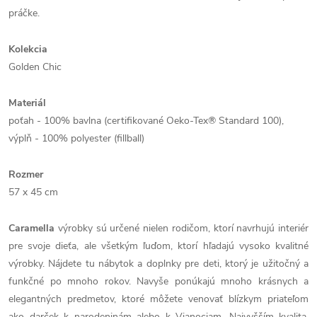
práčke.
Kolekcia
Golden Chic
Materiál
poťah - 100% bavlna (certifikované Oeko-Tex® Standard 100),
výplň - 100% polyester (fillball)
Rozmer
57 x 45 cm
Caramella
výrobky sú určené nielen rodičom, ktorí navrhujú interiér
pre svoje dieťa, ale všetkým ľuďom, ktorí hľadajú vysoko kvalitné
výrobky. Nájdete tu nábytok a doplnky pre deti, ktorý je užitočný a
funkčné po mnoho rokov. Navyše ponúkajú mnoho krásnych a
elegantných predmetov, ktoré môžete venovať blízkym priateľom
ako darček k narodeninám alebo k Vianociam. Najvyšším kvalita,