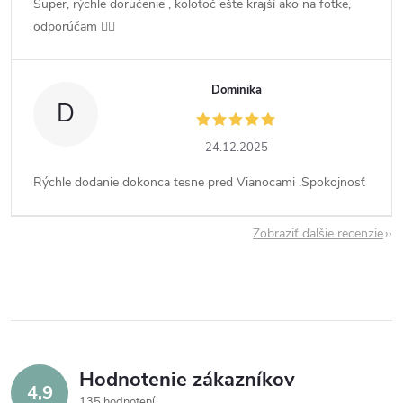
Super, rýchle doručenie , kolotoč ešte krajší ako na fotke,
odporúčam 👍🏻
Dominika
D
24.12.2025
Rýchle dodanie dokonca tesne pred Vianocami .Spokojnosť
Zobraziť ďalšie recenzie
Hodnotenie zákazníkov
4,9
135 hodnotení