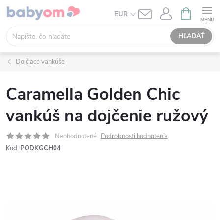
Prejsť
NÁKUPN
EUR
KOŠÍK
na
obsah
HĽADAŤ
Dojčiace vankúše
Caramella Golden Chic
vankúš na dojčenie ružový
Neohodnotené
Podrobnosti hodnotenia
Kód:
PODKGCH04