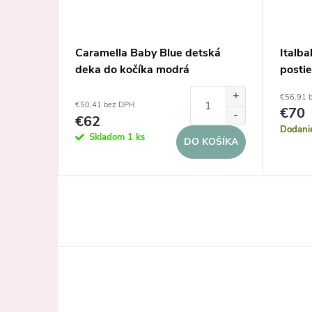
hoz na
Caramella Baby Blue detská
Italba
deka do kočíka modrá
postie
€56,91 
€50,41 bez DPH
€70
€62
Dodani
Skladom
1 ks
KOŠÍKA
DO KOŠÍKA