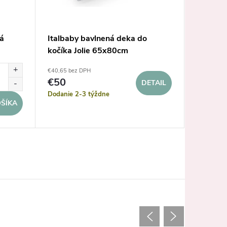
á
Italbaby bavlnená deka do
Nanán b
kočíka Jolie 65x80cm
Tato
€40,65 bez DPH
€60,98 be
€50
DETAIL
€75
Dodanie 2-3 týždne
Dodanie 
ŠÍKA