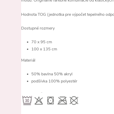
módu. Originálne farebné kombinácie od klasických 
Hodnota TOG (jednotka pre výpočet tepelného odpo
Dostupné rozmery
70 x 95 cm
100 x 135 cm
Materiál
50% bavlna 50% akryl
podšívka 100% polyestér