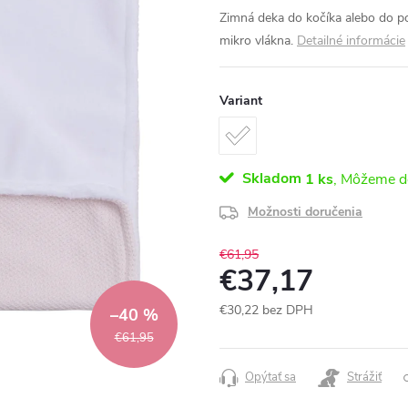
Zimná deka do kočíka alebo do po
mikro vlákna.
Detailné informácie
Variant
Skladom
1 ks
Možnosti doručenia
€61,95
€37,17
€30,22 bez DPH
–40 %
Jednotková
€61,95
cena:
Opýtať sa
Strážiť