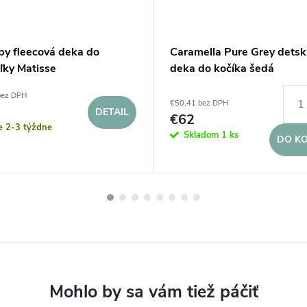
by fleecová deka do
Caramella Pure Grey detsk
ľky Matisse
deka do kočíka šedá
bez DPH
€50,41 bez DPH
DETAIL
€62
e 2-3 týždne
Skladom
1 ks
DO KO