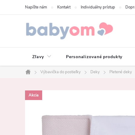
Prejsť
Napíšte nám
Kontakt
Individuálny prístup
Dopr
na
obsah
Zľavy
Personalizované produkty
Výbavička do postieľky
Deky
Pletené deky
Domov
Akcia