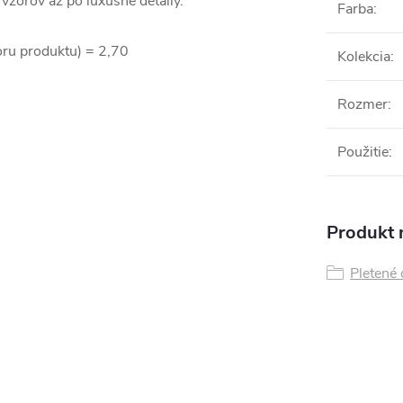
vzorov až po luxusné detaily.
Farba
:
ru produktu) = 2,70
Kolekcia
:
Rozmer
:
Použitie
:
Produkt n
Pletené