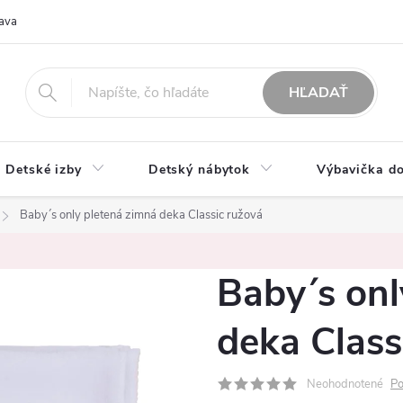
ava
O nás
Možnosti platby
Obchodné podmienky
Rekla
HĽADAŤ
Detské izby
Detský nábytok
Výbavička do
Baby´s only pletená zimná deka Classic ružová
Baby´s onl
deka Class
Neohodnotené
Po