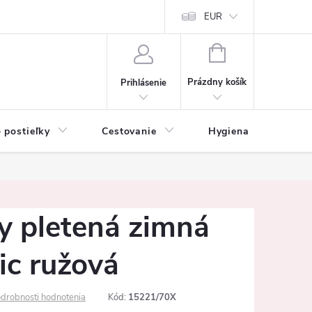
mačné podmienky
Vrátenie tovaru a reklamácia
EUR
Ochrana osobných ú
NÁKUPNÝ
KOŠÍK
Prázdny košík
Prihlásenie
 postieľky
Cestovanie
Hygiena
K
y pletená zimná
ic ružová
drobnosti hodnotenia
Kód:
15221/70X