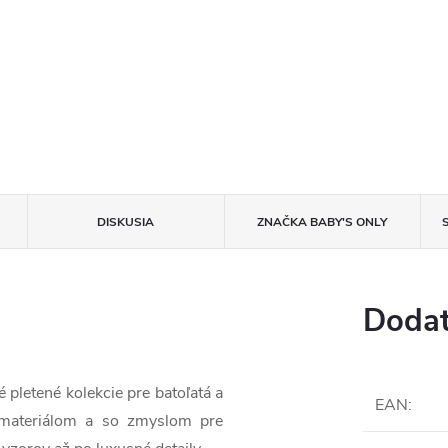
DISKUSIA
ZNAČKA
BABY'S ONLY
Dodat
 pletené kolekcie pre batoľatá a
EAN
:
m materiálom a so zmyslom pre