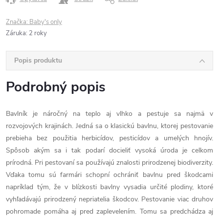
Značka:
Baby's only
Záruka
:
2 roky
Popis produktu
Podrobný popis
Bavlník je náročný na teplo aj vlhko a pestuje sa najmä v
rozvojových krajinách. Jedná sa o klasickú bavlnu, ktorej pestovanie
prebieha bez použitia herbicídov, pesticídov a umelých hnojív.
Spôsob akým sa i tak podarí docieliť vysoká úroda je celkom
prírodná. Pri pestovaní sa používajú znalosti prirodzenej biodiverzity.
Vďaka tomu sú farmári schopní ochrániť bavlnu pred škodcami
napríklad tým, že v blízkosti bavlny vysadia určité plodiny, ktoré
vyhľadávajú prirodzený nepriatelia škodcov. Pestovanie viac druhov
pohromade pomáha aj pred zaplevelením. Tomu sa predchádza aj