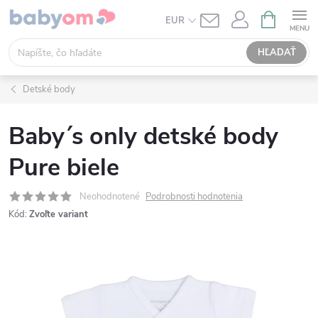
Prejsť
NÁKUPN
EUR
KOŠÍK
na
obsah
HĽADAŤ
Detské body
Baby´s only detské body
Pure biele
Neohodnotené
Podrobnosti hodnotenia
Kód:
Zvoľte variant