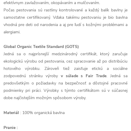
efektívnym zavlažovaním, okopávaním a mulčovaním.
Počas pestovania sú rastliny kontrolované a každý balík bavlny je
samostatne certifikovaný. Vďaka takému pestovaniu je bio bavlna
vhodná pre deti od narodenia a aj pre ľudí s kožnými problémami a
alergiami.
Global Organic Textile Standard (GOTS)
Jedná sa o najprísnejší medzinárodný certifikát, ktorý zaručuje
ekologickú výrobu od pestovania, cez spracovanie až po distribúciu
hotového výrobku. Zároveň tiež zaisťuje etickú a sociálne
zodpovednú stránku výroby
v súlade s Fair Trade
. Jedná sa
predovšetkým o požiadavky na bezpečnosť a dôstojné pracovné
podmienky pri práci. Výrobky s týmto certifikátom sú v súčasnej
dobe najčistejším možným spôsobom výroby.
Materiál
: 100% organická bavlna
Pranie :