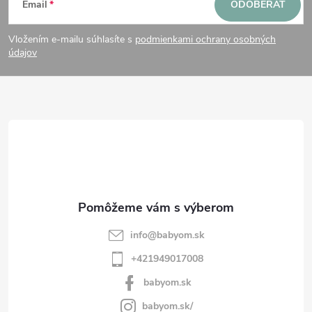
Email
ODOBERAŤ
á
Vložením e-mailu súhlasíte s
podmienkami ochrany osobných
p
údajov
ä
t
i
e
info
@
babyom.sk
+421949017008
babyom.sk
babyom.sk/