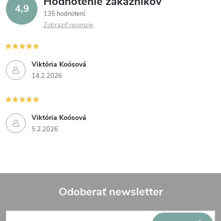
Hodnotenie zákazníkov
4,9
135 hodnotení
Zobraziť recenzie
Viktória Koósová
14.2.2026
Viktória Koósová
5.2.2026
Odoberať newsletter
Z