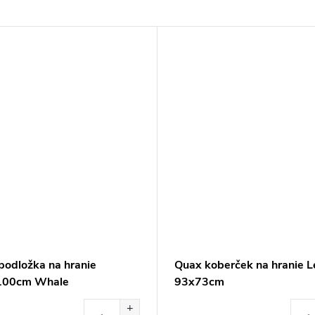
podložka na hranie
Quax koberček na hranie L
100cm Whale
93x73cm