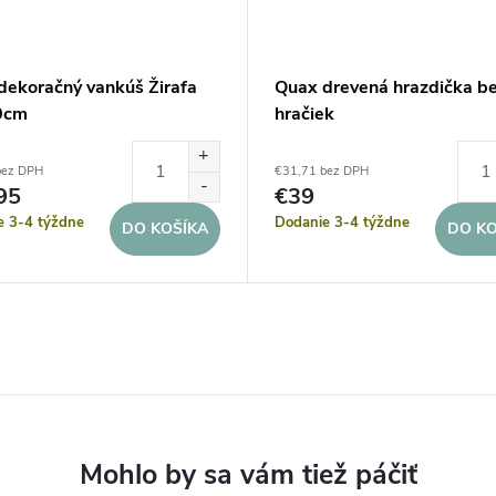
dekoračný vankúš Žirafa
Quax drevená hrazdička b
0cm
hračiek
bez DPH
€31,71 bez DPH
95
€39
e 3-4 týždne
Dodanie 3-4 týždne
DO KOŠÍKA
DO KO