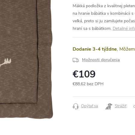
Mäkká podložka z kvalitnej plete
na hranie bábätka v kombinácii s
veľká, preto si ju zamilujete poča
hraní sa s bábätkom.
Detailné in
Dodanie 3-4 týždne
Možnosti doručenia
€109
€88,62 bez DPH
Jednotková
cena:
Opýtať sa
Strážiť