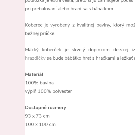
podložka je extra veľká, preto si ju zamilujete počas 
pri prebaľovaní alebo hraní sa s bábätkom.
Koberec je vyrobený z kvalitnej bavlny, ktorý mo
bežnej práčke.
Mäkký koberček je skvelý doplnkom detskej 
hrazdičky
sa bude bábätko hrať s hračkami a ležkať 
Materiál
100% bavlna
výplň 100% polyester
Dostupné rozmery
93 x 73 cm
100 x 100 cm