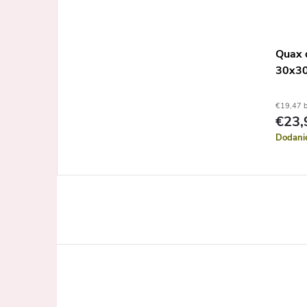
Quax 
30x3
€19,47 
€23,
Dodani