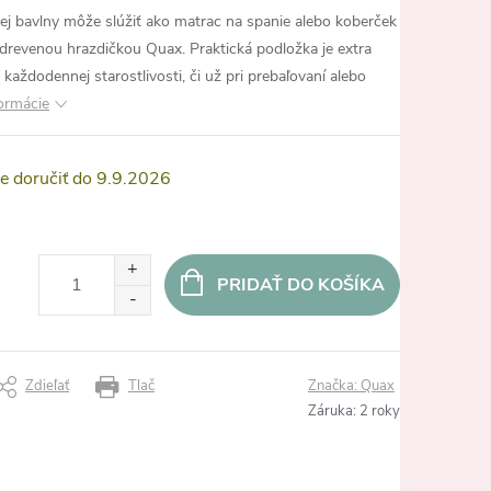
nej bavlny môže slúžiť ako matrac na spanie alebo koberček
 drevenou hrazdičkou Quax. Praktická podložka je extra
s každodennej starostlivosti, či už pri prebaľovaní alebo
formácie
9.9.2026
PRIDAŤ DO KOŠÍKA
Zdieľať
Tlač
Značka:
Quax
Záruka
:
2 roky