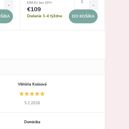
€88,62 bez DPH
€77,24 be
€109
€95
Dodanie 3-4 týždne
Dodanie 
ŠÍKA
DO KOŠÍKA
Viktória Koósová
5.2.2026
Dominika