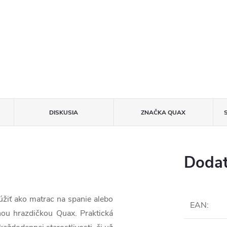
DISKUSIA
ZNAČKA
QUAX
Dodat
úžiť ako matrac na spanie alebo
EAN
:
nou hrazdičkou Quax. Praktická