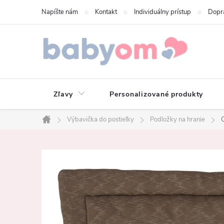
Prejsť
Napíšte nám
Kontakt
Individuálny prístup
Dopr
na
obsah
Zľavy
Personalizované produkty
Výbavička do postieľky
Podložky na hranie
Domov