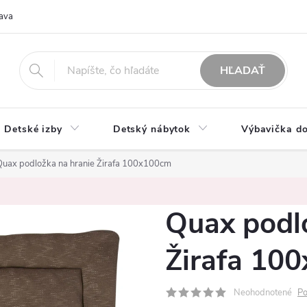
ava
O nás
Možnosti platby
Obchodné podmienky
Rekla
HĽADAŤ
Detské izby
Detský nábytok
Výbavička do
Quax podložka na hranie Žirafa 100x100cm
Quax podl
Žirafa 10
Neohodnotené
Po