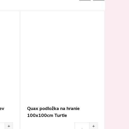
ev
Quax podložka na hranie
Lorena 
100x100cm Turtle
Honeyc