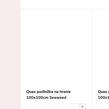
ie
Quax podložka na hranie
Quax 
á
100x100cm Seaweed
100x