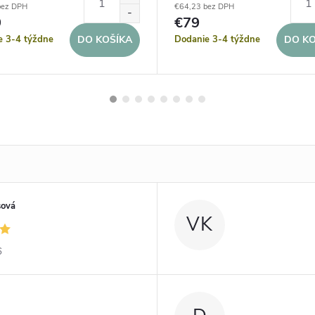
bez DPH
€64,23 bez DPH
9
€79
e 3-4 týždne
Dodanie 3-4 týždne
DO KOŠÍKA
DO KO
sová
VK
6