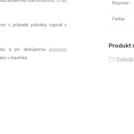
každodennej starostlivosti, či už
Rozmer
:
Farba
:
žno v prípade potreby vyprať v
Produkt n
izby a pri dokúpenia
drevenej
ako v bavlnke.
Podložk