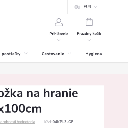
mačné podmienky
Vrátenie tovaru a reklamácia
EUR
Ochrana osobných ú
NÁKUPNÝ
KOŠÍK
Prázdny košík
Prihlásenie
 postieľky
Cestovanie
Hygiena
K
ožka na hranie
0x100cm
drobnosti hodnotenia
Kód:
04KPL3-GF