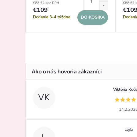
€88,62 bez DPH
€88,62 
€109
€10
Dodanie 3-4 týždne
Dodani
KOŠÍKA
DO KOŠÍKA
Viktória Koó
VK
14.2.202
Lejla