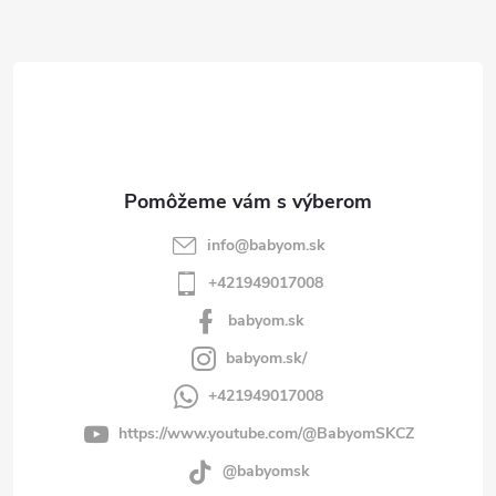
ä
t
i
e
info
@
babyom.sk
+421949017008
babyom.sk
babyom.sk/
+421949017008
https://www.youtube.com/@BabyomSKCZ
@babyomsk