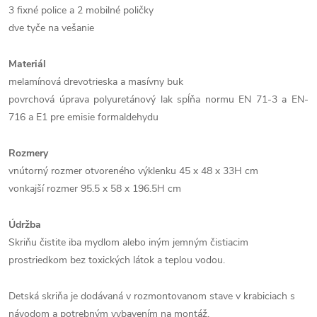
3 fixné police a 2 mobilné poličky
dve tyče na vešanie
Materiál
melamínová drevotrieska a masívny buk
povrchová úprava polyuretánový lak spĺňa normu EN 71-3 a EN-
716 a E1 pre emisie formaldehydu
Rozmery
vnútorný rozmer otvoreného výklenku 45 x 48 x 33H cm
vonkajší rozmer 95.5 x 58 x 196.5H cm
Údržba
Skriňu čistite iba mydlom alebo iným jemným čistiacim
prostriedkom bez toxických látok a teplou vodou.
Detská skriňa je dodávaná v rozmontovanom stave v krabiciach s
návodom a potrebným vybavením na montáž.