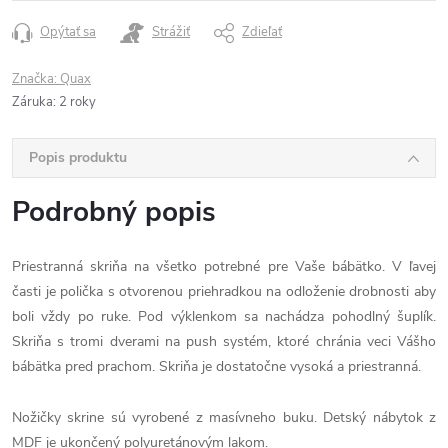
Opýtať sa
Strážiť
Zdieľať
Značka:
Quax
Záruka
:
2 roky
Popis produktu
Podrobný popis
Priestranná skriňa na všetko potrebné pre Vaše bábätko. V ľavej
časti je polička s otvorenou priehradkou na odloženie drobnosti aby
boli vždy po ruke. Pod výklenkom sa nachádza pohodlný šuplík.
Skriňa s tromi dverami na push systém, ktoré chránia veci Vášho
bábätka pred prachom. Skriňa je dostatočne vysoká a priestranná.
Nožičky skrine sú vyrobené z masívneho buku. Detský nábytok z
MDF je ukončený polyuretánovým lakom.