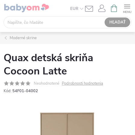
Prejsť
NÁKUPN
EUR
KOŠÍK
na
obsah
HĽADAŤ
Moderné skrine
Quax detská skriňa
Cocoon Latte
Neohodnotené
Podrobnosti hodnotenia
Kód:
54F01-04002