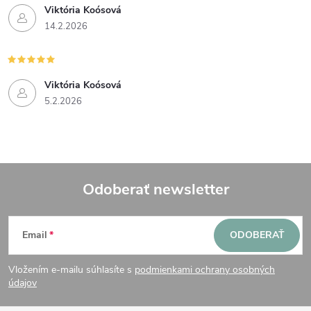
Viktória Koósová
14.2.2026
Viktória Koósová
5.2.2026
Odoberať newsletter
Z
Email
ODOBERAŤ
á
Vložením e-mailu súhlasíte s
podmienkami ochrany osobných
p
údajov