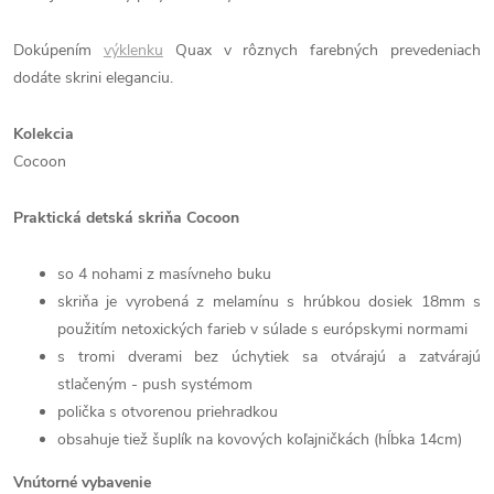
Dokúpením
výklenku
Quax v rôznych farebných prevedeniach
dodáte skrini eleganciu.
Kolekcia
Cocoon
Praktická detská skriňa Cocoon
so 4 nohami z masívneho buku
skriňa je vyrobená z melamínu s hrúbkou dosiek 18mm s
použitím netoxických farieb v súlade s európskymi normami
s tromi dverami bez úchytiek sa otvárajú a zatvárajú
stlačeným - push systémom
polička s otvorenou priehradkou
obsahuje tiež šuplík na kovových koľajničkách (hĺbka 14cm)
Vnútorné vybavenie