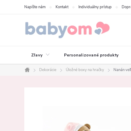
Prejsť
Napíšte nám
Kontakt
Individuálny prístup
Dopr
na
obsah
Zľavy
Personalizované produkty
Dekorácie
Úložné boxy na hračky
Nanán veľ
Domov