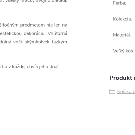
ť všetky hračky svojho dieťaťa,
Farba
:
Kolekcia
:
žitočným predmetom nie len na
 estetickou dekoráciu. Vnútorná
Materiál
:
odolná voči akýmkoľvek ťažkým
Veľký kôš
:
ho v každej chvíli jeho dňa!
Produkt n
Koše a 