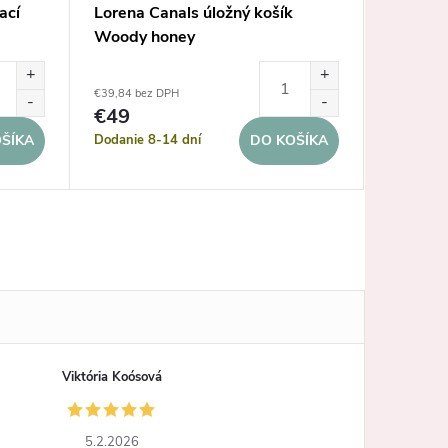
ací
Lorena Canals úložný košík
Caramel
Woody honey
odklada
€50,41 be
€39,84 bez DPH
€62
€49
Dodanie 
Dodanie 8-14 dní
ŠÍKA
DO KOŠÍKA
pracovnýc
Viktória Koósová
5.2.2026