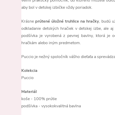
veľmi praktický pomocník, do ktorého môžete odloži
aby bol v detskej izbičke vždy poriadok.
Krásne
prútené úložné truhlice na hračky
, budú u
odkladanie detských hračiek v detskej izbe, ale aj
podšívka je vyrobená z pevnej bavlny, ktorá je 
hračkám alebo iným predmetom.
Puccio je nežný spoločník vášho dieťaťa a sprevádza 
Kolekcia
Puccio
Materiál
koše - 100% prútie
podšívka - vysokokvalitná bavlna