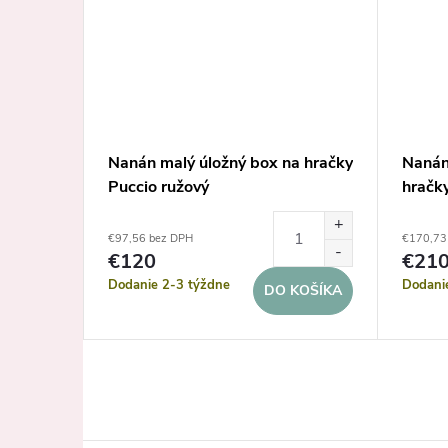
a hračky
Nanán malý úložný box na hračky
Nanán
Puccio ružový
hračk
€97,56 bez DPH
€170,73
€120
€21
Dodanie 2-3 týždne
Dodani
KOŠÍKA
DO KOŠÍKA