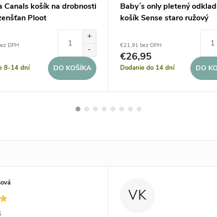
 Canals košík na drobnosti
Baby´s only pletený odklad
enšťan Ploot
košík Sense staro ružový
bez DPH
€21,91 bez DPH
€26,95
e 8-14 dní
Dodanie do 14 dní
DO KOŠÍKA
DO KO
sová
VK
6