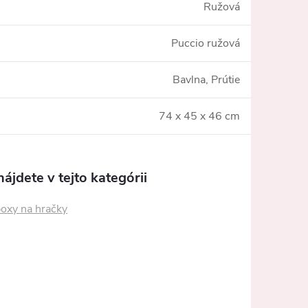
Ružová
Puccio ružová
Bavlna, Prútie
74 x 45 x 46 cm
ájdete v tejto kategórii
boxy na hračky