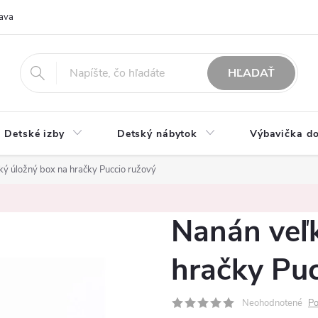
ava
O nás
Možnosti platby
Obchodné podmienky
Rekla
HĽADAŤ
Detské izby
Detský nábytok
Výbavička do
ký úložný box na hračky Puccio ružový
Nanán veľk
hračky Puc
Neohodnotené
Po