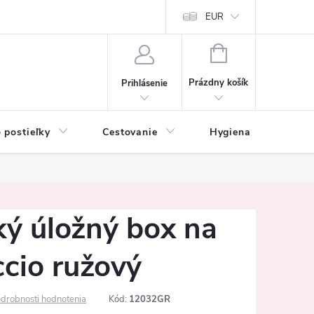
mačné podmienky
Vrátenie tovaru a reklamácia
EUR
Ochrana osobných ú
NÁKUPNÝ
KOŠÍK
Prázdny košík
Prihlásenie
 postieľky
Cestovanie
Hygiena
K
ý úložný box na
cio ružový
drobnosti hodnotenia
Kód:
12032GR