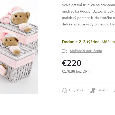
Veľká detská truhlica na odklada
medvedíka Puccio. Užitočný odklad
praktický pomocník, do ktorého m
detskej izbičke vždy poriadok.
Det
Dodanie 2-3 týždne
Možnosti doručenia
€220
€178,86 bez DPH
Jednotková
cena:
Opýtať sa
Strážiť