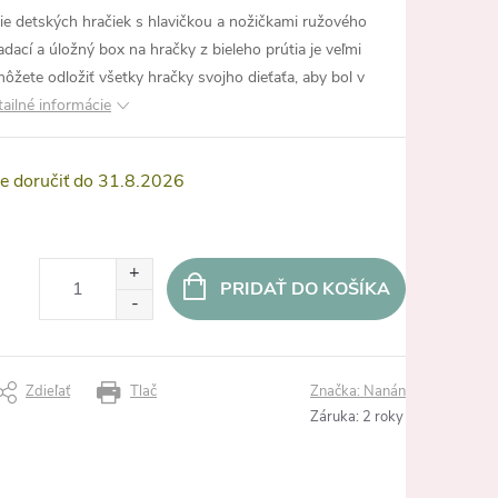
nie detských hračiek s hlavičkou a nožičkami ružového
ací a úložný box na hračky z bieleho prútia je veľmi
ôžete odložiť všetky hračky svojho dieťaťa, aby bol v
ailné informácie
31.8.2026
PRIDAŤ DO KOŠÍKA
Zdieľať
Tlač
Značka:
Nanán
Záruka
:
2 roky