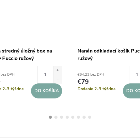
 stredný úložný box na
Nanán odkladací košík Puc
y Puccio ružový
ružový
 bez DPH
€64,23 bez DPH
0
€79
e 2-3 týždne
Dodanie 2-3 týždne
DO KOŠÍKA
DO KO