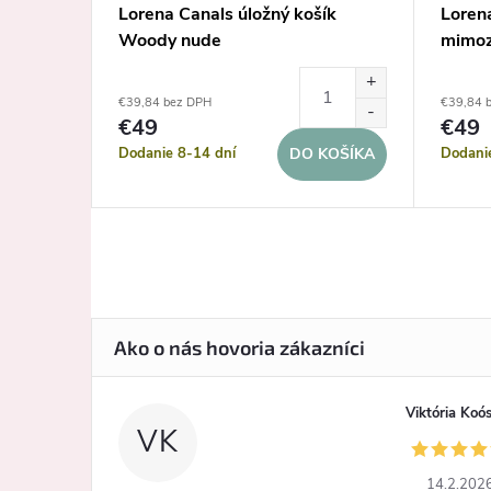
u šedý
Lorena Canals úložný košík
Lorena
Woody nude
mimoz
€39,84 bez DPH
€39,84 
€49
€49
Dodanie 8-14 dní
Dodani
KOŠÍKA
DO KOŠÍKA
Viktória Koó
VK
14.2.202