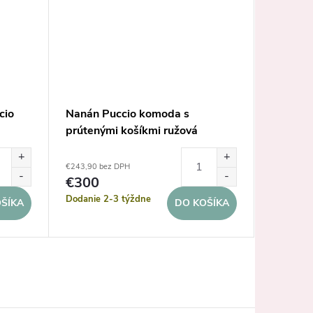
cio
Nanán Puccio komoda s
Lorena 
prútenými košíkmi ružová
Gram bl
€243,90 bez DPH
€39,84 be
€300
€49
Dodanie 2-3 týždne
Dodanie 
ŠÍKA
DO KOŠÍKA