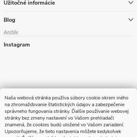
Užitočné informácie
Blog
Archív
Instagram
Naša webová stránka používa súbory cookie okrem iného
na zhromažďovanie štatistických údajov a zabezpečenie
Sledovať na Instagrame
správneho fungovania stránky. Ďalšie používanie webovej
stránky bez zmeny nastavení vo Vašom prehliadači
znamená, že cookies budú uložené vo Vašom zariadení.
TIk Tok
Instagram
Facebook
Upozorňujeme, že tieto nastavenia môžete kedykoľvek