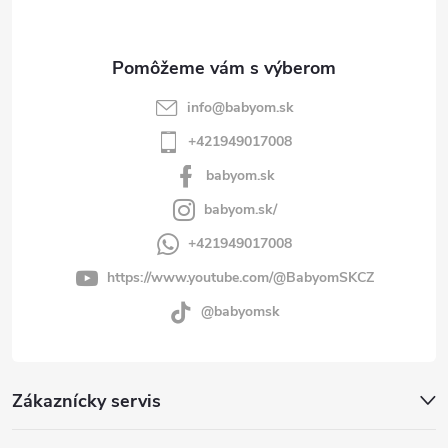
i
e
info
@
babyom.sk
+421949017008
babyom.sk
babyom.sk/
+421949017008
https://www.youtube.com/@BabyomSKCZ
@babyomsk
Zákaznícky servis