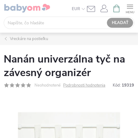
Prejsť
NÁKUPN
EUR
KOŠÍK
na
obsah
HĽADAŤ
Vreckáre na postieľku
Nanán univerzálna tyč na
závesný organizér
Neohodnotené
Podrobnosti hodnotenia
Kód:
19319