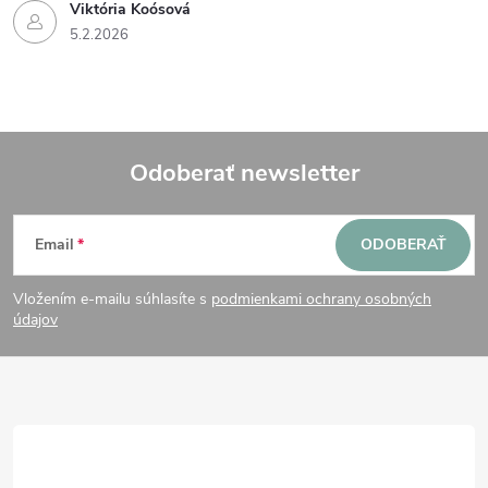
Viktória Koósová
5.2.2026
Odoberať newsletter
Z
Email
ODOBERAŤ
á
Vložením e-mailu súhlasíte s
podmienkami ochrany osobných
p
údajov
ä
t