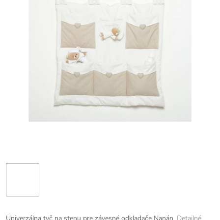
Univerzálna tyč na stenu pre závesné odkladače Nanán.
Detailné