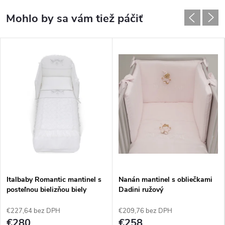
Italbaby Romantic mantinel s
Nanán mantinel s obliečkami
posteľnou bielizňou biely
Dadini ružový
€227,64 bez DPH
€209,76 bez DPH
€280
€258